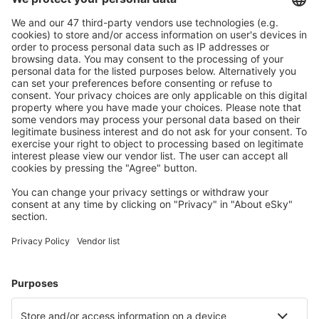
Caută rapid şi uşor
Ofertă adaptată aşteptărilor tale.
Planifică ȋn siguranţă
Rezervare fără griji cu opțiune gratuită de anulare.
Economiseşte mai mult
Prețuri atractive și oferte speciale pentru utilizatorii
conectați.
Cazarea preferată
Alege din peste 1,3 mil. de opţiuni: hoteluri, cabane,
apartamente și altele.
Cele mai căutate hoteluri de către utilizatorii eSky