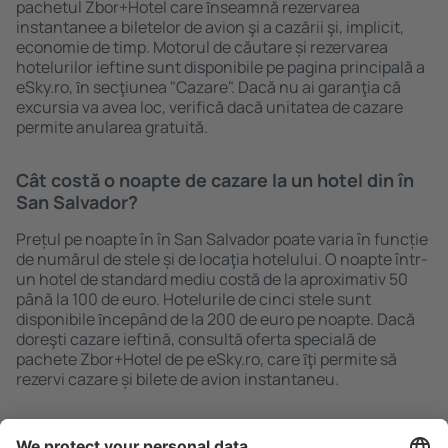
pachetul Zbor+Hotel care ȋnseamnă rezervarea
instantanee a biletelor de avion şi a cazării şi, implicit,
economie de timp. Motorul de căutare și rezervarea
hotelurilor ieftine sunt disponibile pe pagina principală a
eSky.ro, ȋn secţiunea "Cazare". Dacă nu ai garanţia că
excursia va avea loc, verifică dacă unitatea de cazare
permite anularea gratuită.
Cât costă o noapte de cazare la un hotel din în
San Salvador?
Prețul pe noapte în în San Salvador poate varia în funcție
de numărul de stele și de locaţia hotelului. O noapte într-
un hotel de standard mediu costă de la aproximativ 50
până la 100 de euro. Hotelurile de cinci stele sunt
disponibile ȋncepând de la 200 de euro pe noapte. Dacă
doreşti cazare ieftină, consultă oferta specială de
pachete Zbor+Hotel de pe eSky.ro, care ȋţi permite să
rezervi cazare și bilete de avion instantaneu.