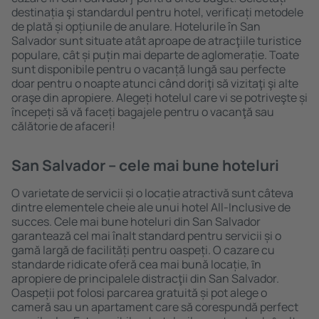
destinația şi standardul pentru hotel, verificați metodele
de plată și opțiunile de anulare. Hotelurile în San
Salvador sunt situate atât aproape de atracţiile turistice
populare, cât și puțin mai departe de aglomerație. Toate
sunt disponibile pentru o vacanță lungă sau perfecte
doar pentru o noapte atunci când doriţi să vizitaţi şi alte
oraşe din apropiere. Alegeți hotelul care vi se potriveşte și
începeți să vă faceți bagajele pentru o vacanţă sau
călătorie de afaceri!
San Salvador – cele mai bune hoteluri
O varietate de servicii și o locație atractivă sunt câteva
dintre elementele cheie ale unui hotel All-Inclusive de
succes. Cele mai bune hoteluri din San Salvador
garantează cel mai înalt standard pentru servicii și o
gamă largă de facilități pentru oaspeți. O cazare cu
standarde ridicate oferă cea mai bună locație, ȋn
apropiere de principalele distracţii din San Salvador.
Oaspeții pot folosi parcarea gratuită și pot alege o
cameră sau un apartament care să corespundă perfect