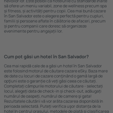
nevoilor lor. Este posibil ca hotelurile cu standarde ȋnalte
să ofere un meniu variabil, zone de wellness precum spa
și fitness, și activități pentru copii. Cea mai bună cazare
în San Salvador este o alegere perfectă pentru cupluri,
familii și persoane aflate în călătorie de afaceri, precum
și pentru companii care doresc să organizeze
evenimente pentru angajații lor.
Cum pot găsi un hotel în San Salvador?
Cea mai rapidă cale de a găsi un hotel în San Salvador
este folosind motorul de căutare cazare eSky. Baza mare
de date cu locuri de cazare conţinând o gamă largă de
opţiuni este o garanție că veți găsi ceea ce căutați.
Completați câmpurile motorului de căutare - selectați
locul, alegeți data de check-in și check-out, adăugați
numărul de oaspeți, numărul de camere şi gata!
Rezultatele căutării vă vor arăta cazarea disponibilă ȋn
perioada selectată. Puteți verifica uşor distanța de la
hotel ȋn centrul orașului, metodele de plată și clasificarea