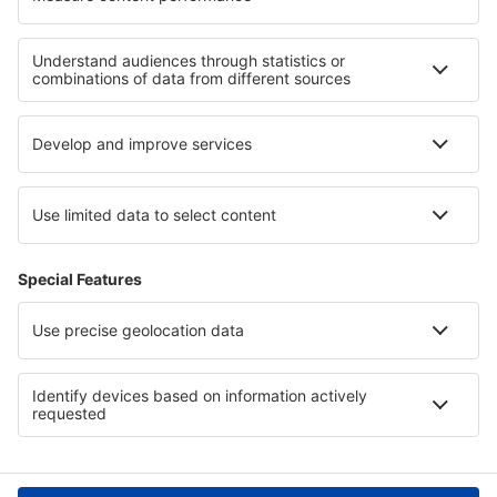
Hoteluri în Gisburn
Cele mai bune hoteluri - regiuni
Hoteluri în El Salvador
Hoteluri in Costa Blanca
Hoteluri in Stubaital
Hoteluri in Menorca
Hoteluri in Castilia-La Mancha
Hoteluri in Bastimentos Island