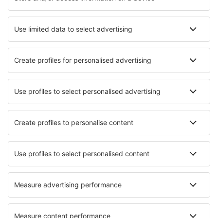
Hoteluri în El Salvador - Orașe populare
Hoteluri în La Libertad
Hoteluri în San Luis Talpa
Hoteluri în Santa Ana
Hoteluri în San Miguel
Hoteluri în Antiguo Cuscatlán
Hoteluri în San Vicente
Hoteluri în Suchitoto
Hoteluri în Mizata
Hoteluri în El Majahual
Hoteluri în Los Cóbanos
Cele mai bune hoteluri - orașe
Hoteluri în Cowley
Hoteluri în Bisaurri
Hoteluri în Loecherberg
Hoteluri în Rodigo
Hoteluri în Parea
Hoteluri în Portage
Hoteluri în Asté
Hoteluri în L'Hospitalet De L'Infant
Hoteluri în Aksri