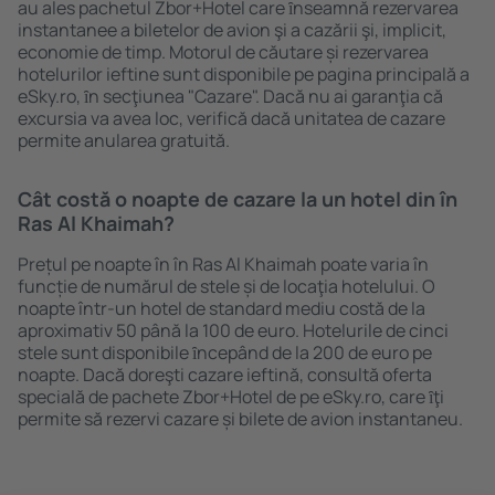
au ales pachetul Zbor+Hotel care ȋnseamnă rezervarea
instantanee a biletelor de avion şi a cazării şi, implicit,
economie de timp. Motorul de căutare și rezervarea
hotelurilor ieftine sunt disponibile pe pagina principală a
eSky.ro, ȋn secţiunea "Cazare". Dacă nu ai garanţia că
excursia va avea loc, verifică dacă unitatea de cazare
permite anularea gratuită.
Cât costă o noapte de cazare la un hotel din în
Ras Al Khaimah?
Prețul pe noapte în în Ras Al Khaimah poate varia în
funcție de numărul de stele și de locaţia hotelului. O
noapte într-un hotel de standard mediu costă de la
aproximativ 50 până la 100 de euro. Hotelurile de cinci
stele sunt disponibile ȋncepând de la 200 de euro pe
noapte. Dacă doreşti cazare ieftină, consultă oferta
specială de pachete Zbor+Hotel de pe eSky.ro, care ȋţi
permite să rezervi cazare și bilete de avion instantaneu.