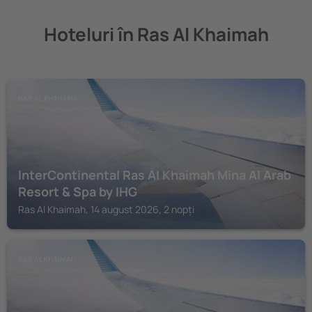
Hoteluri în Ras Al Khaimah
RAS AL KHAIMAH
InterContinental Ras Al Khaimah Mina Al Arab
Resort & Spa by IHG
Ras Al Khaimah, 14 august 2026, 2 nopți
RAS AL KHAIMAH