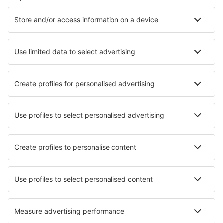
Hoteluri în Emiratele Arabe Unite - Orașe populare
Hoteluri în Dubai
Hoteluri în Abu Dhabi
Hoteluri în Sharjah
Hoteluri în Ajman
Hoteluri pe insula Yas
Hoteluri în Delma Island
Hoteluri în Al Shams
Hoteluri în Sir Bani Yas
Hoteluri în Jebel Dhanna
Hoteluri în Umm Al Quwain
Cele mai bune hoteluri - orașe
Hoteluri în Frondenberg
Hoteluri în Woonona
Hoteluri în Apremont
Hoteluri în Elmvale
Hoteluri în Gerena
Hoteluri în Saint-Georges-Buttavent
Hoteluri în Novyye Bulgary
Hoteluri în Aranya Prathet