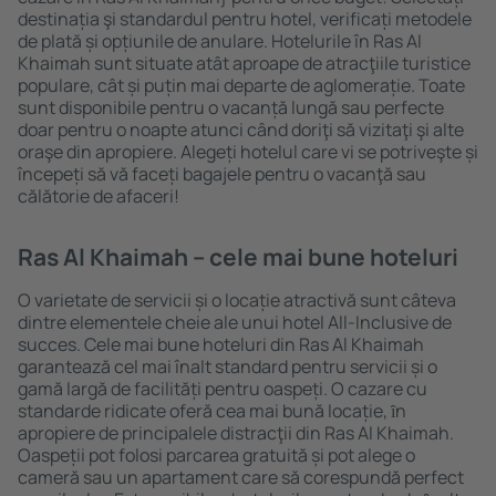
destinația şi standardul pentru hotel, verificați metodele
de plată și opțiunile de anulare. Hotelurile în Ras Al
Khaimah sunt situate atât aproape de atracţiile turistice
populare, cât și puțin mai departe de aglomerație. Toate
sunt disponibile pentru o vacanță lungă sau perfecte
doar pentru o noapte atunci când doriţi să vizitaţi şi alte
oraşe din apropiere. Alegeți hotelul care vi se potriveşte și
începeți să vă faceți bagajele pentru o vacanţă sau
călătorie de afaceri!
Ras Al Khaimah – cele mai bune hoteluri
O varietate de servicii și o locație atractivă sunt câteva
dintre elementele cheie ale unui hotel All-Inclusive de
succes. Cele mai bune hoteluri din Ras Al Khaimah
garantează cel mai înalt standard pentru servicii și o
gamă largă de facilități pentru oaspeți. O cazare cu
standarde ridicate oferă cea mai bună locație, ȋn
apropiere de principalele distracţii din Ras Al Khaimah.
Oaspeții pot folosi parcarea gratuită și pot alege o
cameră sau un apartament care să corespundă perfect