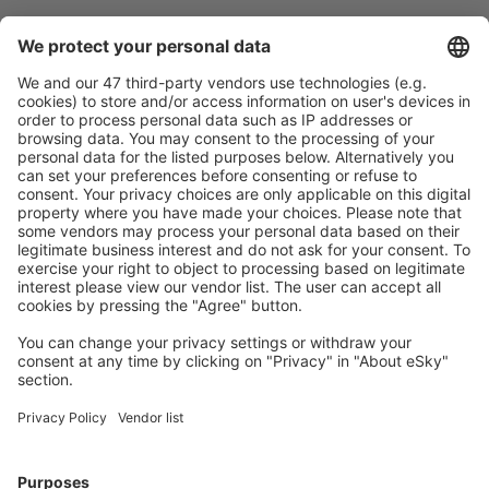
Caută rapid şi uşor
Ofertă adaptată aşteptărilor tale.
Planifică ȋn siguranţă
Rezervare fără griji cu opțiune gratuită de anulare.
Economiseşte mai mult
Prețuri atractive și oferte speciale pentru utilizatorii
conectați.
Cazarea preferată
Alege din peste 1,3 mil. de opţiuni: hoteluri, cabane,
apartamente și altele.
Cele mai căutate hoteluri de către utilizatorii eSky