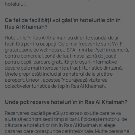
hotelului.
Ce fel de facilităţi voi găsi ȋn hotelurile din în
Ras Al Khaimah?
Hotelurile în Ras Al Khaimah au diferite standarde și
facilități pentru oaspeți. Cele mai frecvente sunt Wi-Fi
gratuit, zone de wellness cu SPA, mini bar/seif în cameră,
centru comercial, zonă de luat masa, zonă de joacă
pentru copii, parcare gratuită și broșuri informative
despre cele mai interesante atracții turistice din zonă.
Unele proprietăți includ și transferul de la și către
aeroport. Uneori, acestea încurajează vizitarea
obiectivelor turistice de top în Ras Al Khaimah.
Unde pot rezerva hoteluri ȋn în Ras Al Khaimah?
Rezervarea cazării pe eSky.ro este o soluție care te va
ajuta să economiseşti timp și bani. Foloseşte motorul de
căutare a hotelurilor din în Ras Al Khaimah și alege
cazarea care corespunde cerințelor tale. Multe persoane