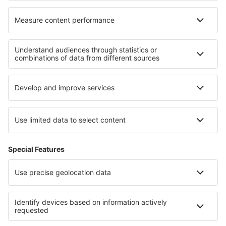
Hoteluri în Loich
Hoteluri în Schweigen-Rechtenbach
Cele mai bune hoteluri - regiuni
Hoteluri în Emiratele Arabe Unite
Hoteluri in Abu Dhabi
Hoteluri in Salzburg Regiune
Hoteluri în Fiji
Hoteluri in Alpbachtal
Hoteluri in Lazio
Hoteluri in Kapama Game Reserve