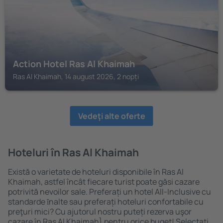
Action Hotel Ras Al Khaimah
Ras Al Khaimah, 14 august 2026, 2 nopți
Vedeţi alte oferte
Hoteluri în Ras Al Khaimah
Există o varietate de hoteluri disponibile în Ras Al
Khaimah, astfel încât fiecare turist poate găsi cazare
potrivită nevoilor sale. Preferați un hotel All-Inclusive cu
standarde ȋnalte sau preferați hoteluri confortabile cu
preţuri mici? Cu ajutorul nostru puteți rezerva uşor
cazare în Ras Al Khaimah} pentru orice buget! Selectați