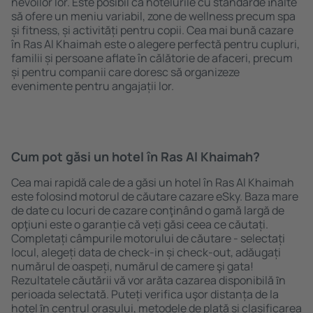
nevoilor lor. Este posibil ca hotelurile cu standarde ȋnalte
să ofere un meniu variabil, zone de wellness precum spa
și fitness, și activități pentru copii. Cea mai bună cazare
în Ras Al Khaimah este o alegere perfectă pentru cupluri,
familii și persoane aflate în călătorie de afaceri, precum
și pentru companii care doresc să organizeze
evenimente pentru angajații lor.
Cum pot găsi un hotel în Ras Al Khaimah?
Cea mai rapidă cale de a găsi un hotel în Ras Al Khaimah
este folosind motorul de căutare cazare eSky. Baza mare
de date cu locuri de cazare conţinând o gamă largă de
opţiuni este o garanție că veți găsi ceea ce căutați.
Completați câmpurile motorului de căutare - selectați
locul, alegeți data de check-in și check-out, adăugați
numărul de oaspeți, numărul de camere şi gata!
Rezultatele căutării vă vor arăta cazarea disponibilă ȋn
perioada selectată. Puteți verifica uşor distanța de la
hotel ȋn centrul orașului, metodele de plată și clasificarea