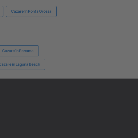
Cazare în Ponta Grossa
Cazare în Panama
Cazare in Laguna Beach