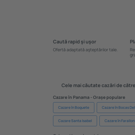
Caută rapid şi uşor
Pl
Ofertă adaptată aşteptărilor tale.
Re
gr
Cele mai căutate cazări de către 
Cazare în Panama - Orașe populare
Cazare în Boquete
Cazare în Bocas Del
Cazare Santa Isabel
Cazare în Farallon