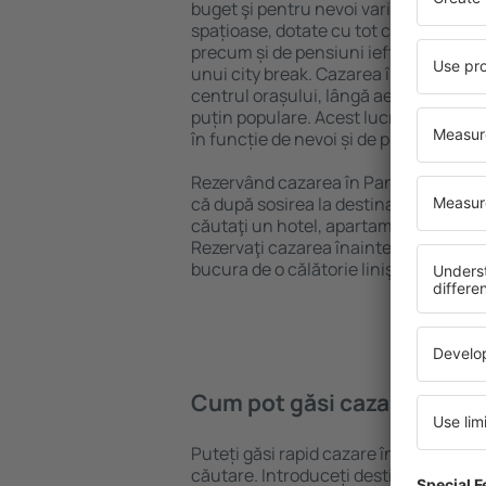
buget şi pentru nevoi variate. Puteți 
spațioase, dotate cu tot confortul, cu
precum și de pensiuni ieftine pentru a
unui city break. Cazarea în Panama Ci
centrul orașului, lângă aeroport și în 
puțin populare. Acest lucru vă va ajut
în funcție de nevoi și de planurile ulte
Rezervând cazarea în Panama City ma
că după sosirea la destinație vă puteţi
căutaţi un hotel, apartament sau altă
Rezervaţi cazarea înainte de călătoria
bucura de o călătorie liniştită.
Cum pot găsi cazare în Pa
Puteți găsi rapid cazare în Panama Ci
căutare. Introduceți destinația și dat