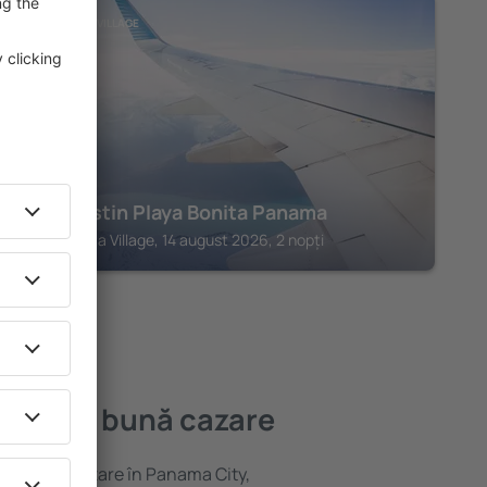
PLAYA BONITA VILLAGE
The Westin Playa Bonita Panama
Playa Bonita Village, 14 august 2026, 2 nopți
cea mai bună cazare
variată de cazare în Panama City,