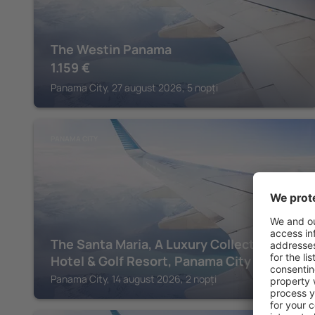
The Westin Panama
1.159
€
Panama City, 27 august 2026, 5 nopți
PANAMA CITY
The Santa Maria, A Luxury Collection
Hotel & Golf Resort, Panama City
Panama City, 14 august 2026, 2 nopți