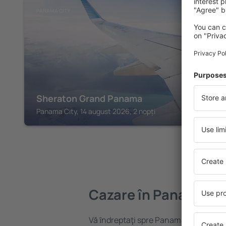
PANAMA CITY
Sheraton Grand Panama
Panama City, 14 august 2026, 2 nopți
Cazare în Panama Ci
Vă ȋndreptaţi spre Panama City? Găsiț