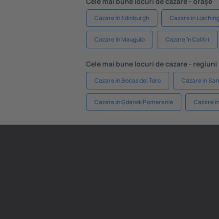
Cele mai bune locuri de cazare - orașe
Cazare în Edinburgh
Cazare în Loichin
Cazare în Mauguio
Cazare în Calitri
Cele mai bune locuri de cazare - regiuni
Cazare in Bocas del Toro
Cazare in San
Cazare in Gdansk Pomerania
Cazare i