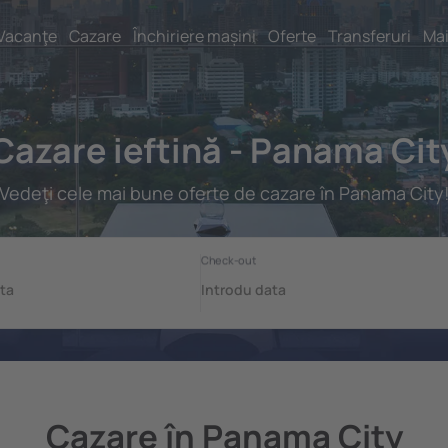
Vacanţe
Cazare
Închiriere mașini
Oferte
Transferuri
Mai
Cazare ieftină - Panama Cit
Vedeţi cele mai bune oferte de cazare în Panama City
Cazare în Panama City