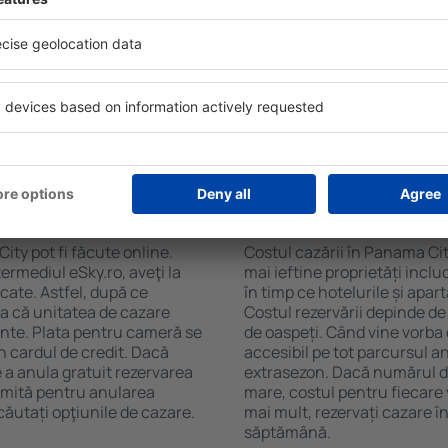
soane, motorul de căutare va
și de numărul de stele. Oasp
n Panama City. Filtrarea
chicinetă, balcon, aer condi
tăţii, numărul de stele,
ceaiului şi a cafelei, prosoap
e centru și opțiunea de
avea parcare gratuită, pot 
t mai ușoară. Astfel veți
alege un hotel cu piscină. Î
oar câteva minute. În
City la proprietăți care ofer
teți rezerva doar cazare
n Panama City?
Cât costă cazarea î
ity pot fi făcute online.
Costul cazării în Panama Cit
ermediul eSky.ro, aveţi la
mai ieftine proprietăți incl
icate. Astfel, după ce
în timp ce hotelurile și apa
ia că unitatea de cazare
Costul rezervării depinde de
ainte. Plata pentru cameră se
de oaspeți. Când vine vorba
n cardul de credit. Dacă
accesibil pe tot parcursul an
e a anula gratuit rezervarea
extrasezon. Dacă numărul d
imită pentru anularea
mare, costul pentru fiecare 
ăutați opţiunile de cazare.
mai mult, rezervați cazare 
săptămână.