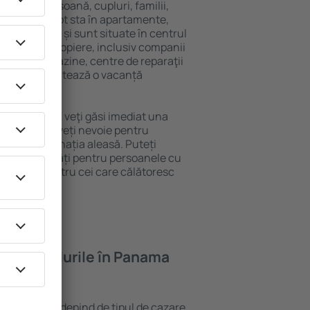
 singură persoană, cupluri, familii,
i. Oaspeţii pot sta în apartamente,
ră intimitate și sunt situate în centrul
tățile din apropiere, inclusiv companii
 public, magazine, centre de reparaţii
stracţie, garantează o vacanță
 Panama City, veţi găsi imediat una
găsi tot ce aveți nevoie pentru
ceri la destinația aleasă. Puteți
y cu facilități pentru persoanele cu
, precum și pentru cei care călătoresc
oferă hotelurile în Panama
n Panama City depind de tipul de cazare