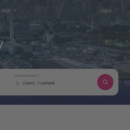
 mult
Log in
y
!