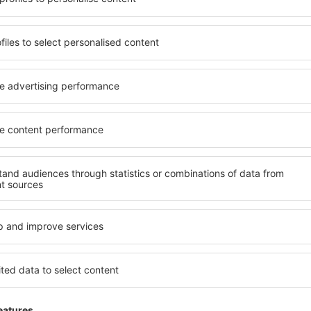
beneficia de proprietăți
inclusiv proprietăți pentru o
 numeroase facilități,
persoane ȋn vârstă și grupur
 sta câteva zile în timpul
hoteluri și pensiuni care ofe
ty este disponibilă în
orașului Panama City. Facili
cartiere sau regiuni mai
de închirieri auto, transport
a să găsiţi unităţi de cazare
și locuri de relaxare sau di
rioare.
extraordinară.
i devreme, aveți garanţia
Dacă doriţi cazare de lux în
 relaxa, fără a fi nevoie să
care să se potrivească. Veți 
 unitate de cazare.
vacanță sau călătoria de afa
 spre Panama City și vă veţi
rezerva cazare în Panama Cit
dizabilități, sugari și copii
cu animale de companie.
nama City?
Ce fel de facilităţi 
City?
ty folosind un motor de
ele de check-in și check-
Facilitățile proprietăţilor î