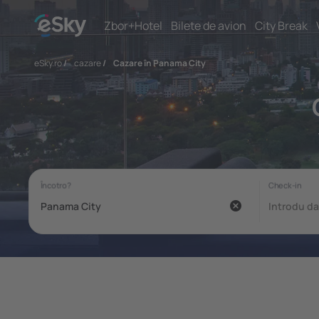
Zbor+Hotel
Bilete de avion
City Break
eSky.ro
/
cazare
/
Cazare în Panama City