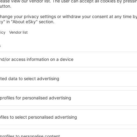
TOCUMEN
Crowne Plaza Panama Airport by IHG
Tocumen, 14 august 2026, 2 nopți
Vedeţi mai multe oferte în Panama City
ty
Panama City – 
i cazare pentru fiecare
Puteți alege dintr-o ofertă 