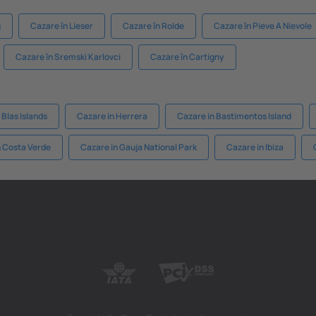
g
Cazare în Lieser
Cazare în Rolde
Cazare în Pieve A Nievole
Cazare în Sremski Karlovci
Cazare în Cartigny
 Blas Islands
Cazare in Herrera
Cazare in Bastimentos Island
n Costa Verde
Cazare in Gauja National Park
Cazare in Ibiza