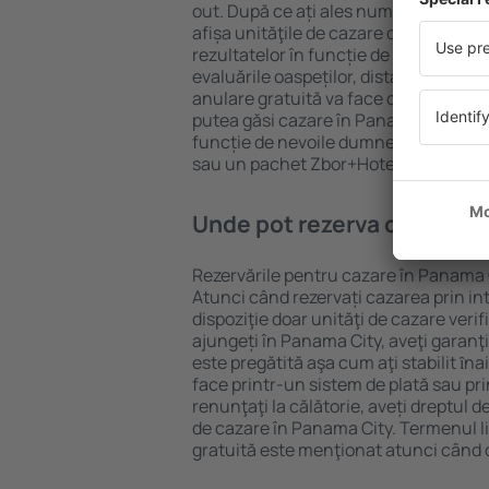
out. După ce ați ales numărul de per
afișa unităţile de cazare disponibile î
rezultatelor în funcție de tipul proprie
evaluările oaspeților, distanța față d
anulare gratuită va face căutarea mul
putea găsi cazare în Panama City în d
funcție de nevoile dumneavoastră, pu
sau un pachet Zbor+Hotel.
Unde pot rezerva cazare î
Rezervările pentru cazare în Panama C
Atunci când rezervați cazarea prin int
dispoziţie doar unităţi de cazare verif
ajungeți în Panama City, aveţi garanţ
este pregătită aşa cum aţi stabilit ȋn
face printr-un sistem de plată sau pri
renunţaţi la călătorie, aveți dreptul d
de cazare în Panama City. Termenul l
gratuită este menţionat atunci când c