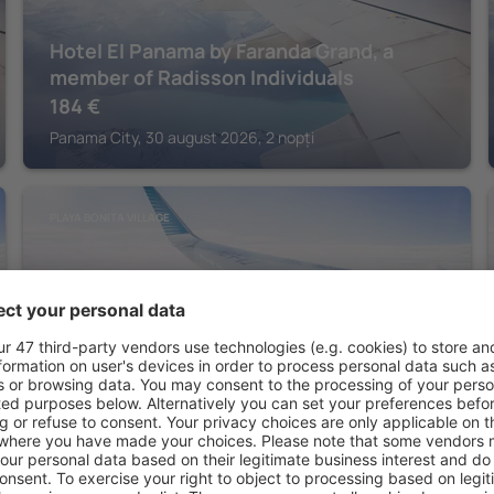
Hotel El Panama by Faranda Grand, a
member of Radisson Individuals
184
€
Panama City, 30 august 2026, 2 nopți
PLAYA BONITA VILLAGE
Dreams Playa Bonita Panama - All
Inclusive
Playa Bonita Village, 14 august 2026, 2 nopți