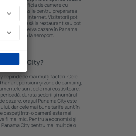
eții pot beneficia de camere cu
ționat, ustensile pentru prepararea
e și acces la internet. Vizitatorii pot
comanda o masă la restaurant sau pot
n plus, pot rezerva cazare în Panama
ă transport de la aeroport.
n Panama City?
y depinde de mai mulți factori. Cele
ud hanuri, pensiuni și zone de camping,
rtamentele sunt cele mai costisitoare.
 perioadă, durata șederii și numărul
 de cazare, oraşul Panama City este
ului, dar cele mai bune tarife sunt în
e oaspeţi ȋntr-o cameră este mai
va fi mai mic. Pentru a economisi şi
în Panama City pentru mai mult de o