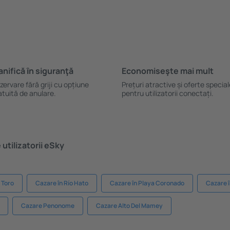
anifică ȋn siguranţă
Economiseşte mai mult
zervare fără griji cu opțiune
Prețuri atractive și oferte specia
atuită de anulare.
pentru utilizatorii conectați.
utilizatorii eSky
 Toro
Cazare în Río Hato
Cazare în Playa Coronado
Cazare î
Cazare Penonome
Cazare Alto Del Mamey