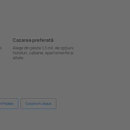
Cazarea preferată
le
Alege din peste 1,3 mil. de opţiuni:
hoteluri, cabane, apartamente și
altele.
n Pedasí
Cazare în Jaque