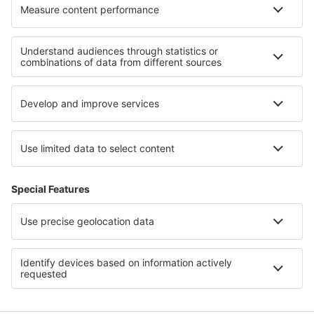
Cazare în Holford
Cazare în Galliate
Cazare în Págoi
Cele mai bune locuri de cazare - regiuni
Cazare la Parcul Național Yellowstone
Cazare in Greek Islands
Cazare in Parcul Național Narwiański
Cazare in Regiunea Burgas
Cazare in Guvernoratul Al Bahr al Ahmar