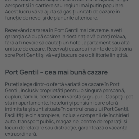
aeroport și în cartiere sau regiuni mai puțin populare.
Acest lucru vă va ajuta să găsiţi unităţi de cazare în
funcție de nevoi și de planurile ulterioare.
Rezervând cazarea în Port Gentil mai devreme, aveți
garanţia că după sosirea la destinație vă puteţi relaxa,
fără a fi nevoie să căutaţi un hotel, apartament sau altă
unitate de cazare. Rezervaţi cazarea înainte de călătoria
spre Port Gentil și vă veţi bucura de o călătorie liniştită.
Port Gentil – cea mai bună cazare
Puteți alege dintr-o ofertă variată de cazare în Port
Gentil, inclusiv proprietăți pentru o singură persoană,
cupluri, familii, persoane ȋn vârstă și grupuri. Oaspeţii pot
sta în apartamente, hoteluri și pensiuni care oferă
intimitate și sunt situate în centrul orașului Port Gentil.
Facilitățile din apropiere, inclusiv companii de închirieri
auto, transport public, magazine, centre de reparaţii și
locuri de relaxare sau distracţie, garantează o vacanță
extraordinară.