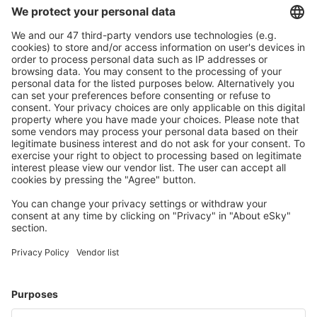
Caută rapid şi uşor
Ofertă adaptată aşteptărilor tale.
Planifică ȋn siguranţă
Rezervare fără griji cu opțiune gratuită de anulare.
Economiseşte mai mult
Prețuri atractive și oferte speciale pentru utilizatorii
conectați.
Cazarea preferată
Alege din peste 1,3 mil. de opţiuni: hoteluri, cabane,
apartamente și altele.
Cele mai căutate cazări de către utilizatorii eSky