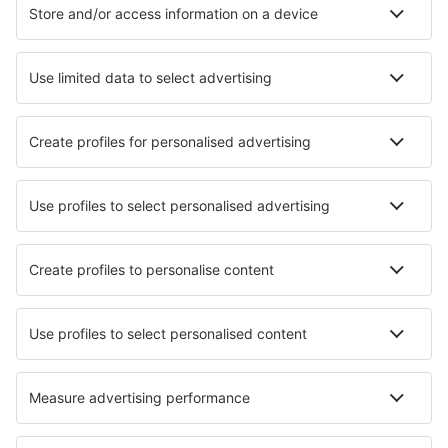
Cazare în Gabon - Orașe populare
Cazare în Moanda
Cazare în Libreville
Cazare în Franceville
Cazare în Gamba
Cazare în Tchibanga
Cazare în Akieni
Cazare în Mekambo
Cazare în Leconi
Cazare în Okondja
Cazare în Owendo
Cele mai bune locuri de cazare - orașe
Cazare în Dharamshala
Cazare în Morag
Cazare în Kabale
Cazare în Poggio-Mezzana
Cazare în Liessel
Cazare în Roma
Cazare în Brian Head