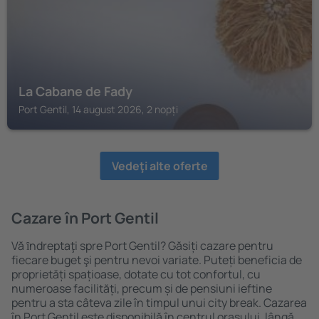
La Cabane de Fady
Port Gentil, 14 august 2026, 2 nopți
Vedeţi alte oferte
Cazare în Port Gentil
Vă ȋndreptaţi spre Port Gentil? Găsiți cazare pentru
fiecare buget şi pentru nevoi variate. Puteți beneficia de
proprietăți spațioase, dotate cu tot confortul, cu
numeroase facilități, precum și de pensiuni ieftine
pentru a sta câteva zile în timpul unui city break. Cazarea
în Port Gentil este disponibilă în centrul orașului, lângă