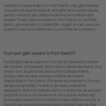
Dacă doriţi cazare de lux în Port Gentil, veţi găsi imediat
una care să se potrivească. Veți găsi tot ce aveți nevoie
pentru vacanță sau călătoria de afaceri la destinația
aleasă. Puteți rezerva cazare în Port Gentil cu facilități
pentru persoanele cu dizabilități, sugari și copii, precum
și pentru cei care călătoresc cu animale de companie.
Cum pot găsi cazare în Port Gentil?
Puteți găsi rapid cazare în Port Gentil folosind un motor
de căutare. Introduceți destinația și datele de check-in și
check-out. După ce ați ales numărul de persoane,
motorul de căutare va afișa unităţile de cazare
disponibile în Port Gentil. Filtrarea rezultatelor în funcție
de tipul proprietăţii, numărul de stele, evaluările
oaspeților, distanța față de centru și opțiunea de anulare
gratuită va face căutarea mult mai ușoară. Astfel veți
putea găsi cazare în Port Gentil în doar câteva minute. În
funcție de nevoile dumneavoastră, puteți rezerva doar