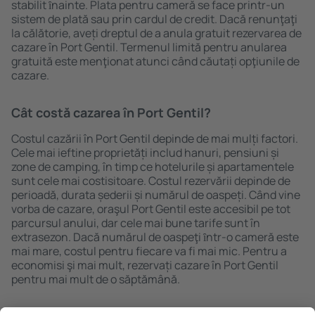
stabilit ȋnainte. Plata pentru cameră se face printr-un
sistem de plată sau prin cardul de credit. Dacă renunţaţi
la călătorie, aveți dreptul de a anula gratuit rezervarea de
cazare în Port Gentil. Termenul limită pentru anularea
gratuită este menţionat atunci când căutați opţiunile de
cazare.
Cât costă cazarea în Port Gentil?
Costul cazării în Port Gentil depinde de mai mulți factori.
Cele mai ieftine proprietăți includ hanuri, pensiuni și
zone de camping, în timp ce hotelurile și apartamentele
sunt cele mai costisitoare. Costul rezervării depinde de
perioadă, durata șederii și numărul de oaspeți. Când vine
vorba de cazare, oraşul Port Gentil este accesibil pe tot
parcursul anului, dar cele mai bune tarife sunt în
extrasezon. Dacă numărul de oaspeţi ȋntr-o cameră este
mai mare, costul pentru fiecare va fi mai mic. Pentru a
economisi şi mai mult, rezervați cazare în Port Gentil
pentru mai mult de o săptămână.