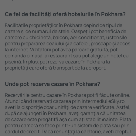
Ce fel de facilităţi oferă hotelurile în Pokhara?
Facilitățile proprietăţilor în Pokhara depind de tipul de
cazare și de numărul de stele. Oaspeții pot beneficia de
camere cu chicinetă, balcon, aer condiționat, ustensile
pentru prepararea ceaiului şi a cafelei, prosoape și acces
la internet. Vizitatorii pot avea parcare gratuită, pot
comanda o masă la restaurant sau pot alege un hotel cu
piscină. În plus, pot rezerva cazare în Pokhara la
proprietăți care oferă transport de la aeroport.
Unde pot rezerva cazare în Pokhara?
Rezervările pentru cazare în Pokhara pot fi făcute online.
Atunci când rezervați cazarea prin intermediul eSky.ro,
aveţi la dispoziţie doar unităţi de cazare verificate. Astfel,
după ce ajungeți în Pokhara, aveţi garanţia că unitatea
de cazare este pregătită aşa cum aţi stabilit ȋnainte. Plata
pentru cameră se face printr-un sistem de plată sau prin
cardul de credit. Dacă renunţaţi la călătorie, aveți dreptul