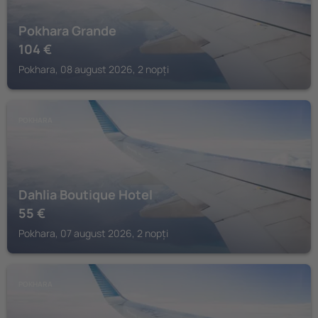
Pokhara Grande
104
€
Pokhara, 08 august 2026, 2 nopți
POKHARA
Dahlia Boutique Hotel
55
€
Pokhara, 07 august 2026, 2 nopți
POKHARA