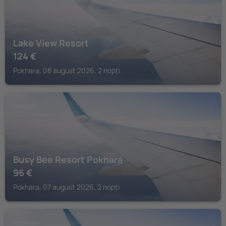
Lake View Resort
124
€
Pokhara, 08 august 2026, 2 nopți
POKHARA
Busy Bee Resort Pokhara
96
€
Pokhara, 07 august 2026, 2 nopți
POKHARA