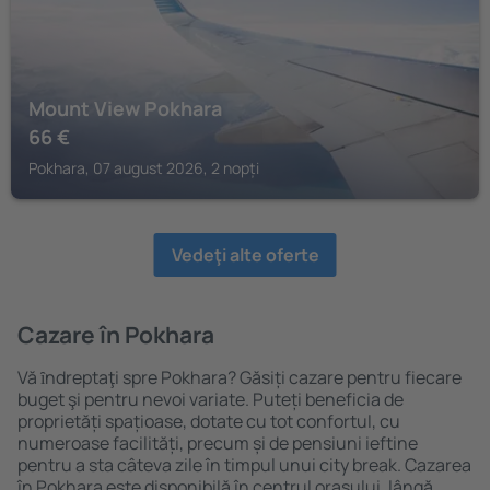
Mount View Pokhara
66
€
Pokhara, 07 august 2026, 2 nopți
Vedeţi alte oferte
Cazare în Pokhara
Vă ȋndreptaţi spre Pokhara? Găsiți cazare pentru fiecare
buget şi pentru nevoi variate. Puteți beneficia de
proprietăți spațioase, dotate cu tot confortul, cu
numeroase facilități, precum și de pensiuni ieftine
pentru a sta câteva zile în timpul unui city break. Cazarea
în Pokhara este disponibilă în centrul orașului, lângă