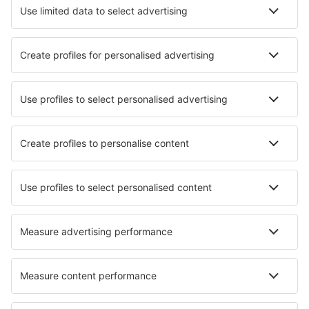
Cazare în Sauraha
Cazare în Kathmandu
Cazare în Bhaktapur
Cazare în Kaskikot
Cazare în Dhulikhel
Cazare în Bharatpur
Cazare Hetauda
Cazare în Taplejung
Cazare în Jiri
Cazare în Lamidanda
Cele mai bune locuri de cazare - orașe
Cazare în Qawra
Cazare în Leuchars
Cazare în Cabano
Cazare în Marsciano
Cazare în Carate Urio
Cazare în Wells
Cazare în Haukadalur
Cazare în Schlossbockelheim
Cazare Negotino
Cazare în Padron