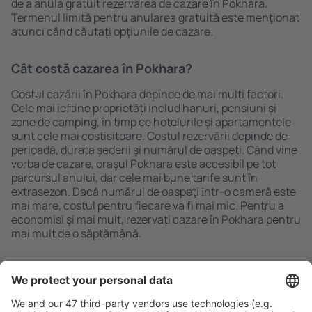
de a anula gratuit rezervarea de cazare în Pokhara.
Termenul limită pentru anularea gratuită este menţionat
atunci când căutați opţiunile de cazare.
Cât costă cazarea în Pokhara?
Costul cazării în Pokhara depinde de mai mulți factori.
Cele mai ieftine proprietăți includ hanuri, pensiuni și
zone de camping, în timp ce hotelurile și apartamentele
sunt cele mai costisitoare. Costul rezervării depinde de
perioadă, durata șederii și numărul de oaspeți. Când vine
vorba de cazare, oraşul Pokhara este accesibil pe tot
parcursul anului, dar cele mai bune tarife sunt în
extrasezon. Dacă numărul de oaspeţi ȋntr-o cameră este
mai mare, costul pentru fiecare va fi mai mic. Pentru a
economisi şi mai mult, rezervați cazare în Pokhara pentru
mai mult de o săptămână.
Caută rapid şi uşor