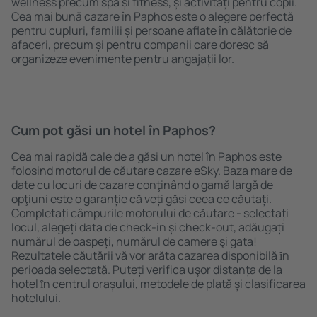
wellness precum spa și fitness, și activități pentru copii.
Cea mai bună cazare în Paphos este o alegere perfectă
pentru cupluri, familii și persoane aflate în călătorie de
afaceri, precum și pentru companii care doresc să
organizeze evenimente pentru angajații lor.
Cum pot găsi un hotel în Paphos?
Cea mai rapidă cale de a găsi un hotel în Paphos este
folosind motorul de căutare cazare eSky. Baza mare de
date cu locuri de cazare conţinând o gamă largă de
opţiuni este o garanție că veți găsi ceea ce căutați.
Completați câmpurile motorului de căutare - selectați
locul, alegeți data de check-in și check-out, adăugați
numărul de oaspeți, numărul de camere şi gata!
Rezultatele căutării vă vor arăta cazarea disponibilă ȋn
perioada selectată. Puteți verifica uşor distanța de la
hotel ȋn centrul orașului, metodele de plată și clasificarea
hotelului.