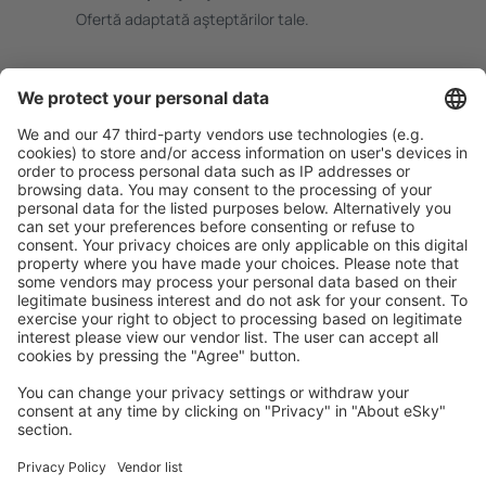
Ofertă adaptată aşteptărilor tale.
Planifică ȋn siguranţă
Rezervare fără griji cu opțiune gratuită de anulare.
Economiseşte mai mult
Prețuri atractive și oferte speciale pentru utilizatorii
conectați.
Cazarea preferată
Alege din peste 1,3 mil. de opţiuni: hoteluri, cabane,
apartamente și altele.
Cele mai căutate hoteluri de către utilizatorii eSky
Hoteluri în Cipru - Orașe populare