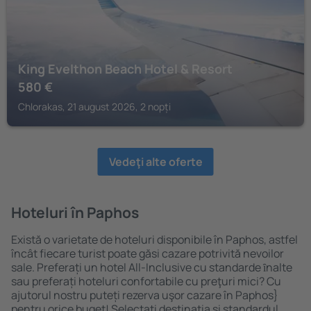
King Evelthon Beach Hotel & Resort
580
€
Chlorakas, 21 august 2026, 2 nopți
Vedeţi alte oferte
Hoteluri în Paphos
Există o varietate de hoteluri disponibile în Paphos, astfel
încât fiecare turist poate găsi cazare potrivită nevoilor
sale. Preferați un hotel All-Inclusive cu standarde ȋnalte
sau preferați hoteluri confortabile cu preţuri mici? Cu
ajutorul nostru puteți rezerva uşor cazare în Paphos}
pentru orice buget! Selectați destinația şi standardul