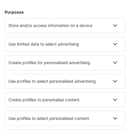
Hoteluri în Peyia
Hoteluri în Ayia Napa
Hoteluri în Protaras
Hoteluri în Larnaca
Hoteluri în Limassol
Hoteluri Stroumbi
Hoteluri în Kyrenia
Hoteluri Vokolida
Hoteluri în Anojira
Hoteluri în Argaka
Cele mai bune hoteluri - orașe
Hoteluri în Bentong
Hoteluri în Lordelo
Hoteluri în St. Tite
Hoteluri în Mercer
Hoteluri în Viboge
Hoteluri în Cernoy-en-Berry
Hoteluri în San Mateo
Hoteluri în Vinniki
Hoteluri în Égliseneuve-d'Entraigues
Hoteluri în Guapore