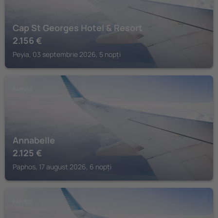
Cap St Georges Hotel & Resort
2.156
€
Peyia, 03 septembrie 2026, 5 nopți
PAPHOS
Annabelle
2.125
€
Paphos, 17 august 2026, 6 nopți
PAPHOS