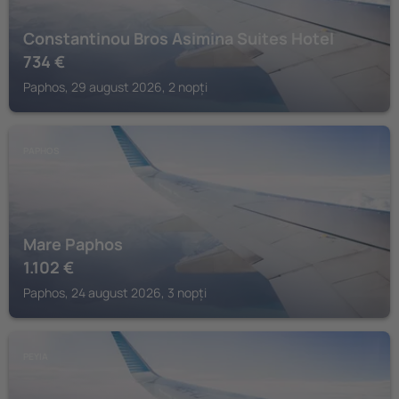
Constantinou Bros Asimina Suites Hotel
734
€
Paphos, 29 august 2026, 2 nopți
PAPHOS
Mare Paphos
1.102
€
Paphos, 24 august 2026, 3 nopți
PEYIA