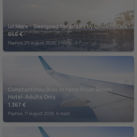
Ivi Mare - Designed for adults by Louis Hotels
646
€
Paphos, 29 august 2026, 2 nopți
PAPHOS
Constantinou Bros Athena Royal Beach
Hotel-Adults Only
1.367
€
Paphos, 17 august 2026, 6 nopți
CHLORAKAS