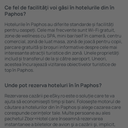
Ce fel de facilităţi voi găsi ȋn hotelurile din în
Paphos?
Hotelurile în Paphos au diferite standarde și facilități
pentru oaspeți. Cele mai frecvente sunt Wi-Fi gratuit,
zone de wellness cu SPA, mini bar/seif în cameră, centru
comercial, zonă de luat masa, zonă de joacă pentru copii,
parcare gratuită și broșuri informative despre cele mai
interesante atracții turistice din zonă. Unele proprietăți
includ și transferul de la și către aeroport. Uneori,
acestea încurajează vizitarea obiectivelor turistice de
top în Paphos.
Unde pot rezerva hoteluri ȋn în Paphos?
Rezervarea cazării pe eSky.ro este o soluție care te va
ajuta să economiseşti timp și bani. Foloseşte motorul de
căutare a hotelurilor din în Paphos și alege cazarea care
corespunde cerințelor tale. Multe persoane au ales
pachetul Zbor+Hotel care ȋnseamnă rezervarea
instantanee a biletelor de avion şi a cazării şi, implicit,