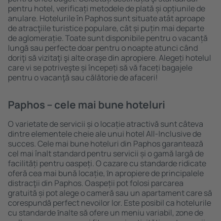
pentru hotel, verificați metodele de plată și opțiunile de
anulare. Hotelurile în Paphos sunt situate atât aproape
de atracţiile turistice populare, cât și puțin mai departe
de aglomerație. Toate sunt disponibile pentru o vacanță
lungă sau perfecte doar pentru o noapte atunci când
doriţi să vizitaţi şi alte oraşe din apropiere. Alegeți hotelul
care vi se potriveşte și începeți să vă faceți bagajele
pentru o vacanţă sau călătorie de afaceri!
Paphos – cele mai bune hoteluri
O varietate de servicii și o locație atractivă sunt câteva
dintre elementele cheie ale unui hotel All-Inclusive de
succes. Cele mai bune hoteluri din Paphos garantează
cel mai înalt standard pentru servicii și o gamă largă de
facilități pentru oaspeți. O cazare cu standarde ridicate
oferă cea mai bună locație, ȋn apropiere de principalele
distracţii din Paphos. Oaspeții pot folosi parcarea
gratuită și pot alege o cameră sau un apartament care să
corespundă perfect nevoilor lor. Este posibil ca hotelurile
cu standarde ȋnalte să ofere un meniu variabil, zone de