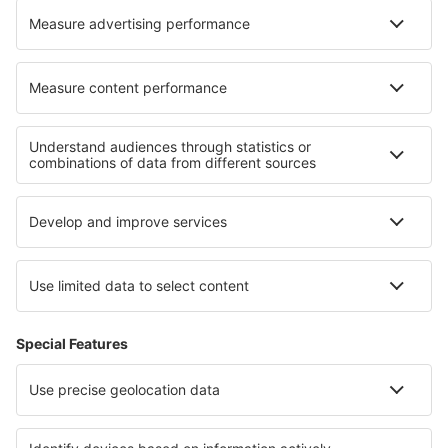
Cele mai bune hoteluri - regiuni
Hoteluri in Nicosia Region
Hoteluri in Limassol Region
Hoteluri în Cipru
Hoteluri în Paphos
Hoteluri in Paphos Region
Hoteluri in Kos
Hoteluri în Terceira
Hoteluri În Suceava județul
Hoteluri in Los Padres National Forest
Hoteluri în Riviera Veneţiană