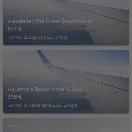
Alexander The Great Beach Hotel
577
€
Paphos, 22 august 2026, 2 nopți
PAPHOS
Aquamare Beach Hotel & Spa
398
€
Paphos, 08 septembrie 2026, 2 nopți
PAPHOS