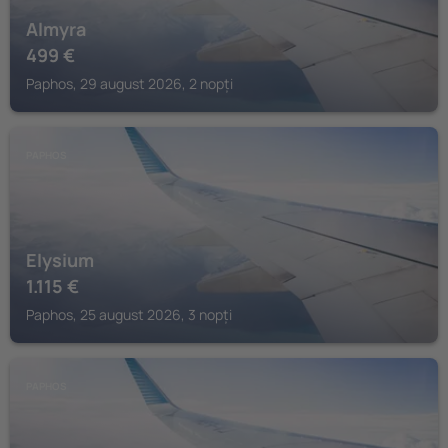
Almyra
499
€
Paphos, 29 august 2026, 2 nopți
PAPHOS
Elysium
1.115
€
Paphos, 25 august 2026, 3 nopți
PAPHOS