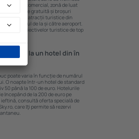
eră, centru comercial, zonă de luat
opii, parcare gratuită și broșuri
interesante atracții turistice din
d și transferul de la și către aeroport.
vizitarea obiectivelor turistice de top
e cazare la un hotel din în
ouc poate varia în funcție de numărul
lui. O noapte într-un hotel de standard
v 50 până la 100 de euro. Hotelurile
ile ȋncepând de la 200 de euro pe
ieftină, consultă oferta specială de
y.ro, care ȋţi permite să rezervi
stantaneu.