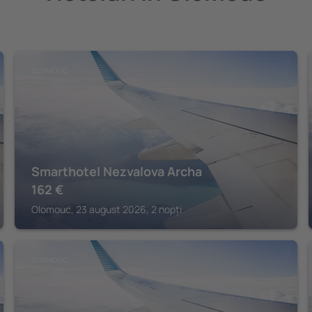
OLOMOUC
Smarthotel Nezvalova Archa
162
€
Olomouc, 23 august 2026, 2 nopți
OLOMOUC