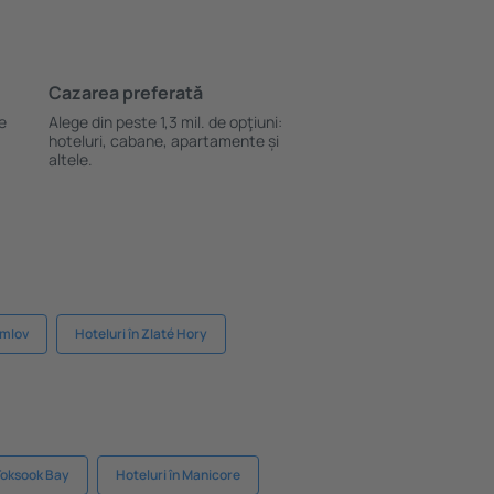
Cazarea preferată
le
Alege din peste 1,3 mil. de opţiuni:
hoteluri, cabane, apartamente și
altele.
umlov
Hoteluri în Zlaté Hory
 Toksook Bay
Hoteluri în Manicore