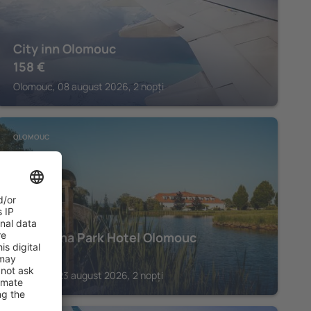
City inn Olomouc
158
€
Olomouc, 08 august 2026, 2 nopți
OLOMOUC
Prachárna Park Hotel Olomouc
207
€
Olomouc, 23 august 2026, 2 nopți