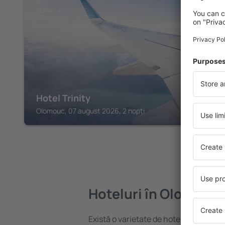
OLOMOUC
Hotel Trinity
Olomouc, 07 august 2026, 2 nopți
Hoteluri în Olomouc
Există o varietate de hoteluri disponib