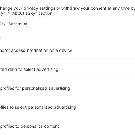
OLOMOUC
Hotel Conti
Olomouc, 07 august 2026, 2 nopți
Vedeți mai multe hoteluri în Olomouc
Olomouc – cele 
ile în Olomouc, astfel încât
O varietate de servicii și o 