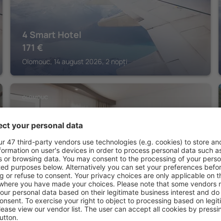
4 Smart Hotel
171
€
Olomouc, 14 august 2026, 2 nopți
OLOMOUC
Comfort Hotel Olomouc Centre
187
€
Olomouc, 08 august 2026, 2 nopți