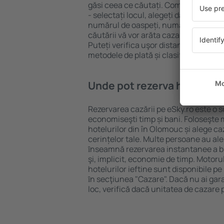
găsi ceea ce căutați. Completați câm
- selectați locul, alegeți data de che
numărul de oaspeți, numărul de camer
căutării vă vor arăta cazarea disponib
Puteți verifica uşor distanța de la hot
metodele de plată și clasificarea hote
Unde pot rezerva hoteluri 
Rezervarea cazării pe eSky.ro este o so
economiseşti timp și bani. Foloseşte 
hotelurilor din în Olomouc și alege 
cerințelor tale. Multe persoane au al
ȋnseamnă rezervarea instantanee a bile
şi, implicit, economie de timp. Motoru
hotelurilor ieftine sunt disponibile pe
ȋn secţiunea "Cazare". Dacă nu ai gar
loc, verifică dacă unitatea de cazare 