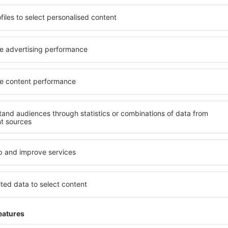
ită nevoilor sale. Preferați
elementele cheie ale unui ho
alte sau preferați hoteluri
bune hoteluri din Olomouc g
rul nostru puteți rezerva
pentru servicii și o gamă lar
buget! Selectați destinația
cazare cu standarde ridicate
metodele de plată și
apropiere de principalele di
lomouc sunt situate atât
folosi parcarea gratuită și
re, cât și puțin mai departe
care să corespundă perfect ne
le pentru o vacanță lungă
cu standarde ȋnalte să ofere
ci când doriţi să vizitaţi şi
precum spa și fitness, și act
l care vi se potriveşte și
cazare în Olomouc este o ale
o vacanţă sau călătorie de
și persoane aflate în călăto
companii care doresc să or
lor.
Olomouc?
Ce fel de facilităţi v
Olomouc?
l în Olomouc este folosind
 mare de date cu locuri de
Hotelurile în Olomouc au dife
uni este o garanție că veți
oaspeți. Cele mai frecvente 