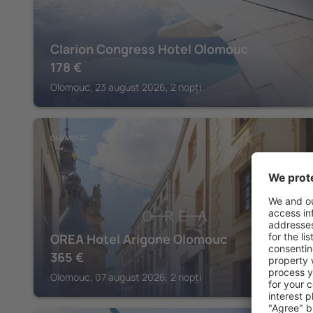
Clarion Congress Hotel Olomouc
178
€
Olomouc, 23 august 2026, 2 nopți
OLOMOUC
OREA Hotel Arigone Olomouc
365
€
Olomouc, 07 august 2026, 2 nopți