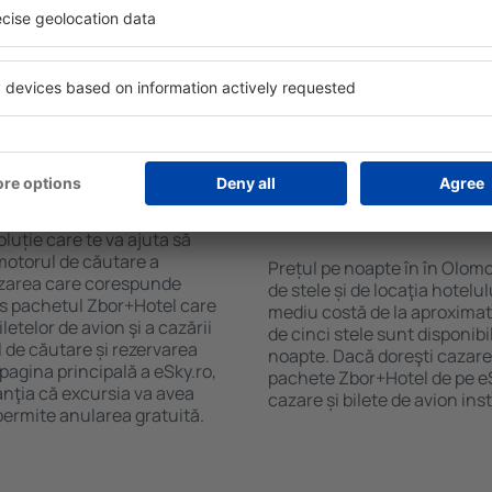
purile motorului de căutare
cu SPA, mini bar/seif în cam
ck-in și check-out, adăugați
masa, zonă de joacă pentru c
e şi gata! Rezultatele
informative despre cele mai 
ilă ȋn perioada selectată.
zonă. Unele proprietăți inclu
el ȋn centrul orașului,
Uneori, acestea încurajează 
lului.
în Olomouc.
ȋn în Olomouc?
Cât costă o noapte d
Olomouc?
luție care te va ajuta să
motorul de căutare a
Prețul pe noapte în în Olom
cazarea care corespunde
de stele și de locaţia hotelu
es pachetul Zbor+Hotel care
mediu costă de la aproximati
telor de avion şi a cazării
de cinci stele sunt disponib
l de căutare și rezervarea
noapte. Dacă doreşti cazare 
 pagina principală a eSky.ro,
pachete Zbor+Hotel de pe eSk
anţia că excursia va avea
cazare și bilete de avion in
permite anularea gratuită.