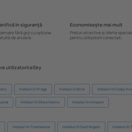
anifică ȋn siguranţă
Economiseşte mai mult
zervare fără griji cu opțiune
Prețuri atractive și oferte specia
atuită de anulare.
pentru utilizatorii conectați.
e utilizatorii eSky
 Vary
Hoteluri în Praga
Hoteluri în Brno
Hoteluri în Cesky Kr
 Lazne
Hoteluri în Stare Hamry
Hoteluri în Vimperk
Hoteluri în Trzemeszno
Hoteluri în Sant'Angelo
Hoteluri în