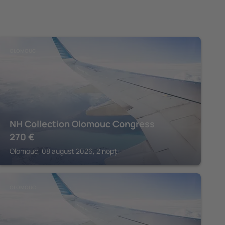
OLOMOUC
NH Collection Olomouc Congress
270
€
Olomouc, 08 august 2026, 2 nopți
OLOMOUC