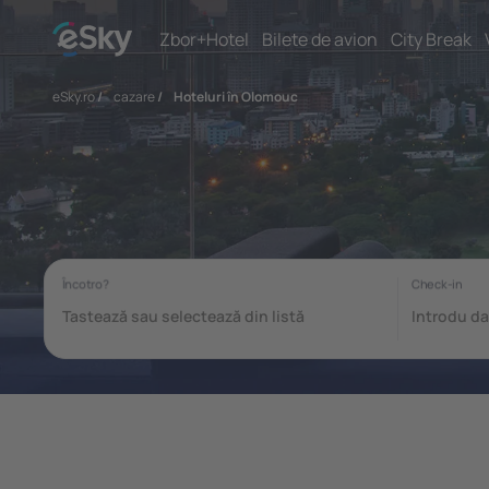
Zbor+Hotel
Bilete de avion
City Break
eSky.ro
/
cazare
/
Hoteluri în Olomouc