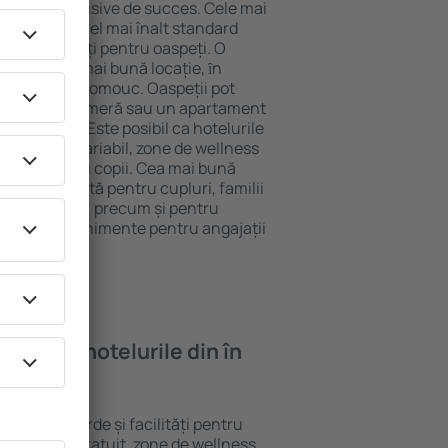
tel All-Inclusive de succes. Cele mai
arantează cel mai înalt standard
gă de facilități pentru oaspeți. O
 oferă cea mai bună locație, ȋn
stracţii din Olomouc. Oaspeții pot
 pot alege o cameră sau un apartament
voilor lor. Este posibil ca hotelurile
 un meniu variabil, zone de wellness
ivități pentru copii. Cea mai bună
gere perfectă pentru cupluri, familii
rie de afaceri, precum și pentru
ganizeze evenimente pentru angajații
oi găsi ȋn hotelurile din în
rite standarde și facilități pentru
sunt Wi-Fi gratuit, zone de wellness