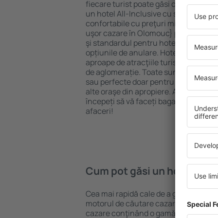
fiecare turist poate găsi cazare potriv
un hotel All-Inclusive cu standarde ȋn
confortabile cu preţuri mici? Cu ajuto
uşor cazare în Olomouc} pentru orice 
şi standardul pentru hotel, verificați 
opțiunile de anulare. Hotelurile în O
aproape de atracţiile turistice popula
de aglomerație. Toate sunt disponibi
sau perfecte doar pentru o noapte atun
alte oraşe din apropiere. Alegeți hotelu
începeți să vă faceți bagajele pentru 
afaceri!
Cum pot găsi un hotel în 
Cea mai rapidă cale de a găsi un hote
motorul de căutare cazare eSky. Baza
cazare conţinând o gamă largă de opţi