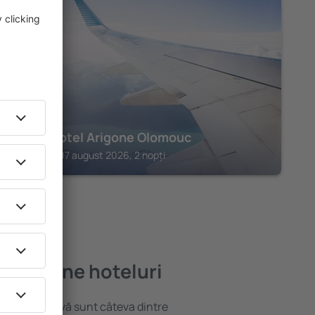
OLOMOUC
OREA Hotel Arigone Olomouc
Olomouc, 07 august 2026, 2 nopți
mai bune hoteluri
locație atractivă sunt câteva dintre