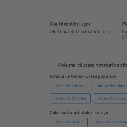
Caută rapid şi uşor
Pl
Ofertă adaptată aşteptărilor tale.
Re
gr
Cele mai căutate hoteluri de cătr
Hoteluri în Cehia - Orașe populare
Hoteluri în Ostrava
Hoteluri în Karlovy
Hoteluri în Chřibská
Hoteluri în Lipova
Cele mai bune hoteluri - orașe
Hoteluri în Dracut
Hoteluri în Timbedra