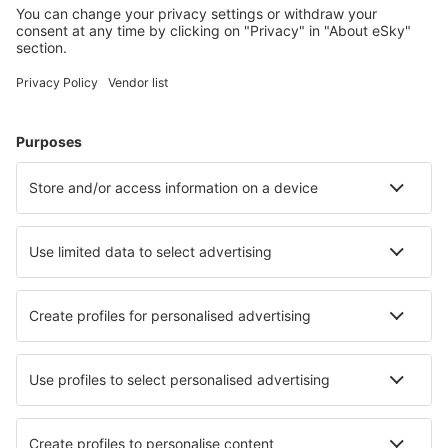
Cazarea preferată
Alege din peste 1,3 mil. de opţiuni: hoteluri, cabane,
apartamente și altele.
Cele mai căutate cazări de către utilizatorii eSky
Cazare în Guinea - Orașe populare
Cazare în Kankan
Cazare în Faranah
Cazare în Macenta
Cazare în Conakry
Cazare în Siguiri
Cazare în Boke
Cazare în Koundara
Cazare în Kissidougou
Cazare în Fira
Cazare în Labe
Cele mai bune locuri de cazare - orașe