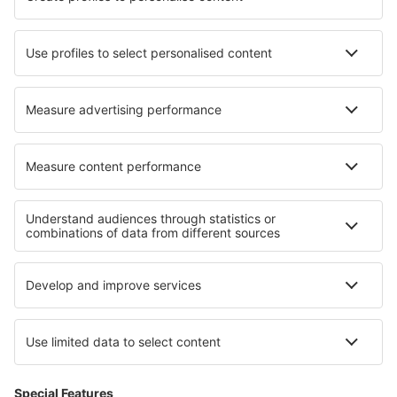
Cazare în Lovech
Cazare Port-Saint-Louis-Du-Rhone
Cazare în Hollis
Cazare în Le Mesnil-Esnard
Cazare în Lengefeld
Cazare în Loftus
Cazare în Vogorno
Cazare în Bruck in der Oberpfalz
Cazare în Port-en-Bessin-Huppain
Cazare în Beauvoisin
Cele mai bune locuri de cazare - regiuni
Cazare in Parcul Național Magurski
Cazare in Podunajsko
Cazare in Tortuguero National Park
Cazare În Velingrad județul
Cazare in Parcul Național Villarrica