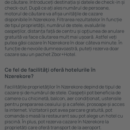
de căutare. Introduceți destinația și datele de check-in și
check-out. După ce ați ales numărul de persoane,
motorul de căutare va afișa unităţile de cazare
disponibile în Nzerekore. Filtrarea rezultatelor în funcție
de tipul proprietăţii, numărul de stele, evaluările
oaspeților, distanța față de centru și opțiunea de anulare
gratuită va face căutarea mult mai ușoară. Astfel veți
putea găsi cazare în Nzerekore în doar câteva minute. În
funcție de nevoile dumneavoastră, puteți rezerva doar
cazare sau un pachet Zbor+Hotel.
Ce fel de facilităţi oferă hotelurile în
Nzerekore?
Facilitățile proprietăţilor în Nzerekore depind de tipul de
cazare și de numărul de stele. Oaspeții pot beneficia de
camere cu chicinetă, balcon, aer condiționat, ustensile
pentru prepararea ceaiului şi a cafelei, prosoape și acces
la internet. Vizitatorii pot avea parcare gratuită, pot
comanda o masă la restaurant sau pot alege un hotel cu
piscină. În plus, pot rezerva cazare în Nzerekore la
proprietăți care oferă transport de la aeroport.