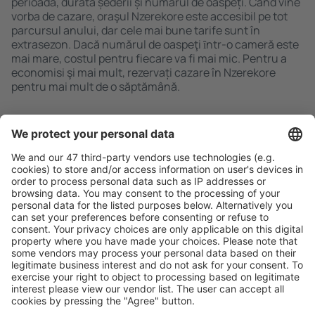
perioadă, durata șederii și numărul de oaspeți. Când vine
vorba de cazare, oraşul Nzerekore este accesibil pe tot
parcursul anului, dar cele mai bune tarife sunt în
extrasezon. Dacă numărul de oaspeţi ȋntr-o cameră este
mai mare, costul pentru fiecare va fi mai mic. Pentru a
economisi şi mai mult, rezervați cazare în Nzerekore
pentru mai mult de o săptămână.
Caută rapid şi uşor
Ofertă adaptată aşteptărilor tale.
Planifică ȋn siguranţă
Rezervare fără griji cu opțiune gratuită de anulare.
Economiseşte mai mult
Prețuri atractive și oferte speciale pentru utilizatorii
conectați.