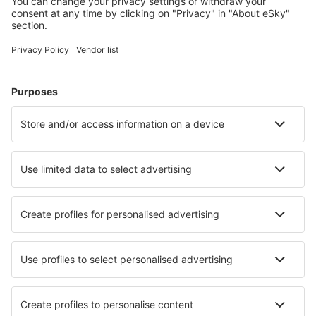
Cele mai căutate hoteluri de către utilizatorii eSky
Hoteluri în Marea Britanie - Orașe populare
Hoteluri în Londra
Hoteluri în Birmingham
Hoteluri în Edinburgh
Hoteluri în Liverpool
Hoteluri în Manchester
Hoteluri în Ryde
Hoteluri în Castle Douglas
Hoteluri în Braunton
Hoteluri în Criccieth
Hoteluri în Aberystwyth
Cele mai bune hoteluri - orașe
Hoteluri în Lissac-sur-Couze
Hoteluri în Americana
Hoteluri în Campénéac
Hoteluri în Ananindeua
Hoteluri în Kork
Hoteluri în Castelvetere sul Calore