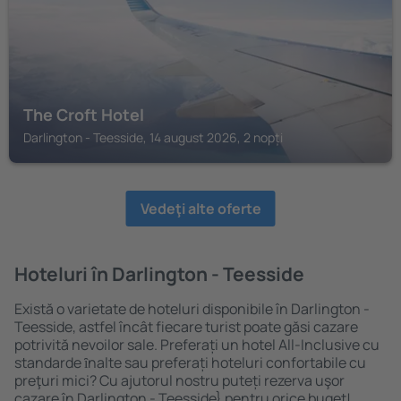
The Croft Hotel
Darlington - Teesside, 14 august 2026, 2 nopți
Vedeţi alte oferte
Hoteluri în Darlington - Teesside
Există o varietate de hoteluri disponibile în Darlington -
Teesside, astfel încât fiecare turist poate găsi cazare
potrivită nevoilor sale. Preferați un hotel All-Inclusive cu
standarde ȋnalte sau preferați hoteluri confortabile cu
preţuri mici? Cu ajutorul nostru puteți rezerva uşor
cazare în Darlington - Teesside} pentru orice buget!