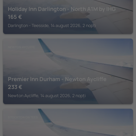
Holiday Inn Darlington - North A1M by IHG
165
€
Darlington - Teesside, 14 august 2026, 2 nopți
NEWTON AYCLIFFE
Premier Inn Durham - Newton Aycliffe
233
€
Newton Aycliffe, 14 august 2026, 2 nopți
STOCKTON ON TEES