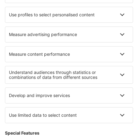
Hoteluri în Grossebersdorf
Hoteluri în Ponsacco
Hoteluri în Oponice
Hoteluri în Tollarp
Cele mai bune hoteluri - regiuni
Hoteluri în Great Yarmouth
Hoteluri ȋn Insulele Anglo-Normande
Hoteluri in Wales
Hoteluri in Scotland
Hoteluri în Guernsey
Hoteluri în Cipru
Hoteluri in Rodos
Hoteluri în South Bohemia
Hoteluri in Sächsische Schweiz
Hoteluri in Gauja National Park