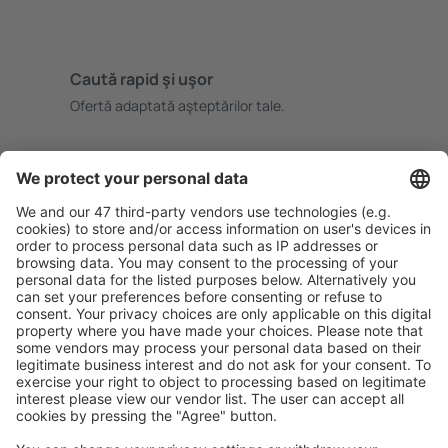
Caută rapid şi uşor
Ofertă adaptată aşteptărilor tale.
Planifică ȋn siguranţă
Rezervare fără griji cu opțiune gratuită de anulare.
Economiseşte mai mult
Prețuri atractive și oferte speciale pentru utilizatorii
conectați.
Cazarea preferată
Alege din peste 1,3 mil. de opţiuni: hoteluri, cabane,
apartamente și altele.