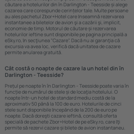
căutare a hotelurilor din în Darlington - Teesside și alege
cazarea care corespunde cerințelor tale. Multe persoane
au ales pachetul Zbor+Hotel care ȋnseamnă rezervarea
instantanee a biletelor de avion şi a cazării şi, implicit,
economie de timp. Motorul de căutare și rezervarea
hotelurilor ieftine sunt disponibile pe pagina principală a
eSky.ro, ȋn secţiunea "Cazare". Dacă nu ai garanţia că
excursia va avea loc, verifică dacă unitatea de cazare
permite anularea gratuită.
Cât costă o noapte de cazare la un hotel din în
Darlington - Teesside?
Prețul pe noapte în în Darlington - Teesside poate varia în
funcție de numărul de stele și de locaţia hotelului. O
noapte într-un hotel de standard mediu costă de la
aproximativ 50 până la 100 de euro. Hotelurile de cinci
stele sunt disponibile ȋncepând de la 200 de euro pe
noapte. Dacă doreşti cazare ieftină, consultă oferta
specială de pachete Zbor+Hotel de pe eSky.ro, care ȋţi
permite să rezervi cazare și bilete de avion instantaneu.