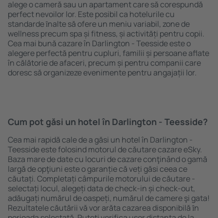
alege o cameră sau un apartament care să corespundă
perfect nevoilor lor. Este posibil ca hotelurile cu
standarde ȋnalte să ofere un meniu variabil, zone de
wellness precum spa și fitness, și activități pentru copii.
Cea mai bună cazare în Darlington - Teesside este o
alegere perfectă pentru cupluri, familii și persoane aflate
în călătorie de afaceri, precum și pentru companii care
doresc să organizeze evenimente pentru angajații lor.
Cum pot găsi un hotel în Darlington - Teesside?
Cea mai rapidă cale de a găsi un hotel în Darlington -
Teesside este folosind motorul de căutare cazare eSky.
Baza mare de date cu locuri de cazare conţinând o gamă
largă de opţiuni este o garanție că veți găsi ceea ce
căutați. Completați câmpurile motorului de căutare -
selectați locul, alegeți data de check-in și check-out,
adăugați numărul de oaspeți, numărul de camere şi gata!
Rezultatele căutării vă vor arăta cazarea disponibilă ȋn
perioada selectată. Puteți verifica uşor distanța de la