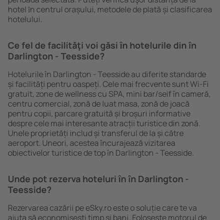
hotel ȋn centrul orașului, metodele de plată și clasificarea
hotelului.
Ce fel de facilităţi voi găsi ȋn hotelurile din în
Darlington - Teesside?
Hotelurile în Darlington - Teesside au diferite standarde
și facilități pentru oaspeți. Cele mai frecvente sunt Wi-Fi
gratuit, zone de wellness cu SPA, mini bar/seif în cameră,
centru comercial, zonă de luat masa, zonă de joacă
pentru copii, parcare gratuită și broșuri informative
despre cele mai interesante atracții turistice din zonă.
Unele proprietăți includ și transferul de la și către
aeroport. Uneori, acestea încurajează vizitarea
obiectivelor turistice de top în Darlington - Teesside.
Unde pot rezerva hoteluri ȋn în Darlington -
Teesside?
Rezervarea cazării pe eSky.ro este o soluție care te va
ajuta să economiseşti timp și bani. Foloseşte motorul de