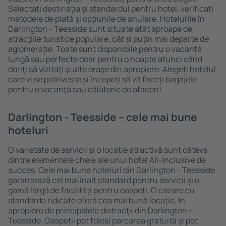
Selectați destinația şi standardul pentru hotel, verificați
metodele de plată și opțiunile de anulare. Hotelurile în
Darlington - Teesside sunt situate atât aproape de
atracţiile turistice populare, cât și puțin mai departe de
aglomerație. Toate sunt disponibile pentru o vacanță
lungă sau perfecte doar pentru o noapte atunci când
doriţi să vizitaţi şi alte oraşe din apropiere. Alegeți hotelul
care vi se potriveşte și începeți să vă faceți bagajele
pentru o vacanţă sau călătorie de afaceri!
Darlington - Teesside – cele mai bune
hoteluri
O varietate de servicii și o locație atractivă sunt câteva
dintre elementele cheie ale unui hotel All-Inclusive de
succes. Cele mai bune hoteluri din Darlington - Teesside
garantează cel mai înalt standard pentru servicii și o
gamă largă de facilități pentru oaspeți. O cazare cu
standarde ridicate oferă cea mai bună locație, ȋn
apropiere de principalele distracţii din Darlington -
Teesside. Oaspeții pot folosi parcarea gratuită și pot