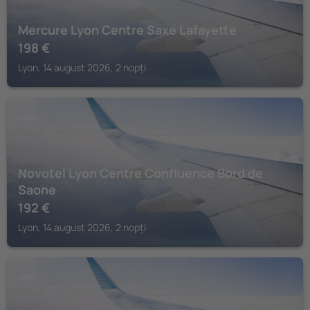
Mercure Lyon Centre Saxe Lafayette
198
€
Lyon, 14 august 2026, 2 nopți
LYON
Novotel Lyon Centre Confluence Bord de
Saone
192
€
Lyon, 14 august 2026, 2 nopți
LYON