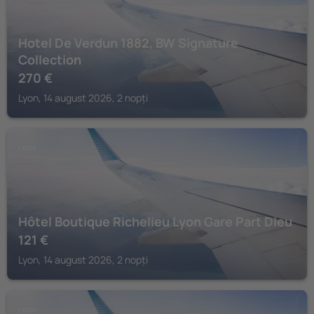
Hotel De Verdun 1882, BW Signature
Collection
270
€
Lyon, 14 august 2026, 2 nopți
LYON
Hôtel Boutique Richelieu Lyon Gare Part Dieu
121
€
Lyon, 14 august 2026, 2 nopți
LYON