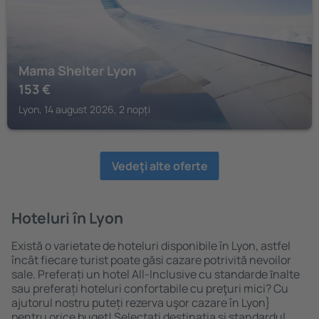
Mama Shelter Lyon
153
€
Lyon, 14 august 2026, 2 nopți
Vedeţi alte oferte
Hoteluri în Lyon
Există o varietate de hoteluri disponibile în Lyon, astfel
încât fiecare turist poate găsi cazare potrivită nevoilor
sale. Preferați un hotel All-Inclusive cu standarde ȋnalte
sau preferați hoteluri confortabile cu preţuri mici? Cu
ajutorul nostru puteți rezerva uşor cazare în Lyon}
pentru orice buget! Selectați destinația şi standardul