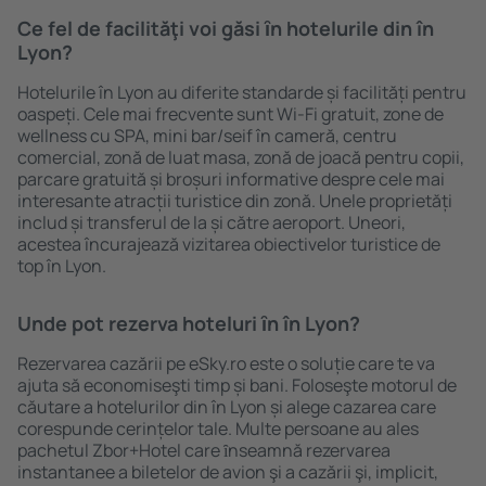
Ce fel de facilităţi voi găsi ȋn hotelurile din în
Lyon?
Hotelurile în Lyon au diferite standarde și facilități pentru
oaspeți. Cele mai frecvente sunt Wi-Fi gratuit, zone de
wellness cu SPA, mini bar/seif în cameră, centru
comercial, zonă de luat masa, zonă de joacă pentru copii,
parcare gratuită și broșuri informative despre cele mai
interesante atracții turistice din zonă. Unele proprietăți
includ și transferul de la și către aeroport. Uneori,
acestea încurajează vizitarea obiectivelor turistice de
top în Lyon.
Unde pot rezerva hoteluri ȋn în Lyon?
Rezervarea cazării pe eSky.ro este o soluție care te va
ajuta să economiseşti timp și bani. Foloseşte motorul de
căutare a hotelurilor din în Lyon și alege cazarea care
corespunde cerințelor tale. Multe persoane au ales
pachetul Zbor+Hotel care ȋnseamnă rezervarea
instantanee a biletelor de avion şi a cazării şi, implicit,