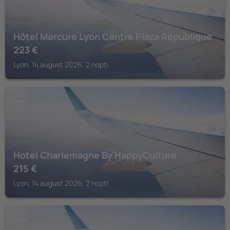
Hôtel Mercure Lyon Centre Plaza République
223
€
Lyon, 14 august 2026, 2 nopți
LYON
Hotel Charlemagne By HappyCulture
215
€
Lyon, 14 august 2026, 2 nopți
LYON