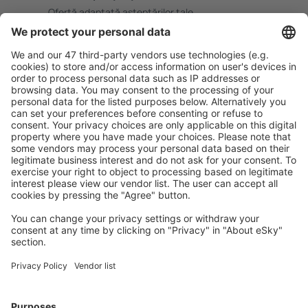
Ofertă adaptată aşteptărilor tale.
Planifică ȋn siguranţă
Rezervare fără griji cu opțiune gratuită de anulare.
Economiseşte mai mult
Prețuri atractive și oferte speciale pentru utilizatorii
conectați.
Cazarea preferată
Alege din peste 1,3 mil. de opţiuni: hoteluri, cabane,
apartamente și altele.
Cele mai căutate hoteluri de către utilizatorii eSky
Hoteluri în Franţa - Orașe populare