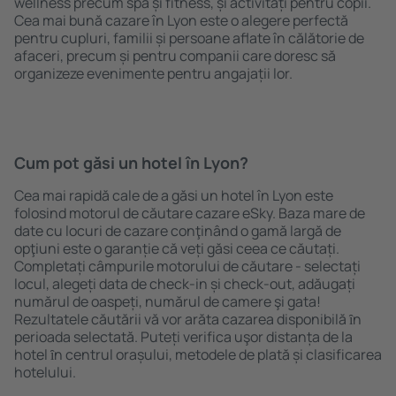
wellness precum spa și fitness, și activități pentru copii.
Cea mai bună cazare în Lyon este o alegere perfectă
pentru cupluri, familii și persoane aflate în călătorie de
afaceri, precum și pentru companii care doresc să
organizeze evenimente pentru angajații lor.
Cum pot găsi un hotel în Lyon?
Cea mai rapidă cale de a găsi un hotel în Lyon este
folosind motorul de căutare cazare eSky. Baza mare de
date cu locuri de cazare conţinând o gamă largă de
opţiuni este o garanție că veți găsi ceea ce căutați.
Completați câmpurile motorului de căutare - selectați
locul, alegeți data de check-in și check-out, adăugați
numărul de oaspeți, numărul de camere şi gata!
Rezultatele căutării vă vor arăta cazarea disponibilă ȋn
perioada selectată. Puteți verifica uşor distanța de la
hotel ȋn centrul orașului, metodele de plată și clasificarea
hotelului.