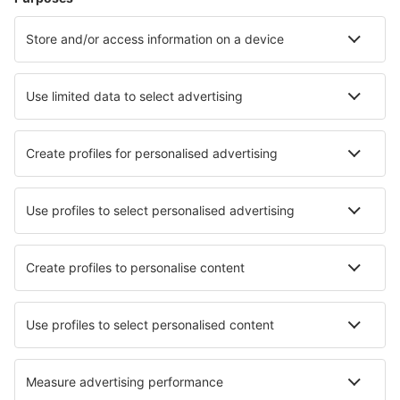
Hoteluri în Le Cap d`Agde
Hoteluri în Paris
Hoteluri în Cannes
Hoteluri în Frejus
Hoteluri în Nisa
Hoteluri în Vars
Hoteluri în Vichy
Hoteluri în Mandelieu La Napoule
Hoteluri în Morillon
Hoteluri Gouzon
Cele mai bune hoteluri - orașe
Hoteluri în Codrongianos
Hoteluri în Skouloúfia
Hoteluri în Bedford
Hoteluri în Skalna
Hoteluri Clermont
Hoteluri în Troncones
Hoteluri în Bolivar
Hoteluri în Cayón
Hoteluri în Stratford
Hoteluri în Crosshouse