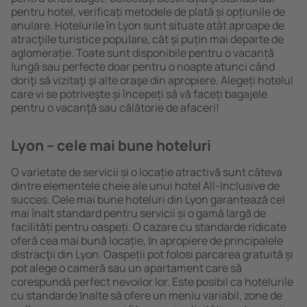
pentru hotel, verificați metodele de plată și opțiunile de
anulare. Hotelurile în Lyon sunt situate atât aproape de
atracţiile turistice populare, cât și puțin mai departe de
aglomerație. Toate sunt disponibile pentru o vacanță
lungă sau perfecte doar pentru o noapte atunci când
doriţi să vizitaţi şi alte oraşe din apropiere. Alegeți hotelul
care vi se potriveşte și începeți să vă faceți bagajele
pentru o vacanţă sau călătorie de afaceri!
Lyon – cele mai bune hoteluri
O varietate de servicii și o locație atractivă sunt câteva
dintre elementele cheie ale unui hotel All-Inclusive de
succes. Cele mai bune hoteluri din Lyon garantează cel
mai înalt standard pentru servicii și o gamă largă de
facilități pentru oaspeți. O cazare cu standarde ridicate
oferă cea mai bună locație, ȋn apropiere de principalele
distracţii din Lyon. Oaspeții pot folosi parcarea gratuită și
pot alege o cameră sau un apartament care să
corespundă perfect nevoilor lor. Este posibil ca hotelurile
cu standarde ȋnalte să ofere un meniu variabil, zone de