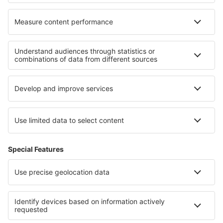
Cele mai bune hoteluri - regiuni
Hoteluri în Valea Loirei
Hoteluri in Alpii Francezi
Hoteluri în Provence-Alpes-Cote d'Azur
Hoteluri în Corsica
Hoteluri în Arc
Hoteluri in Carinthia
Hoteluri in Parcul Național Namaqua
Hoteluri in Campania
Hoteluri in Dobrogea
Hoteluri in Scotland