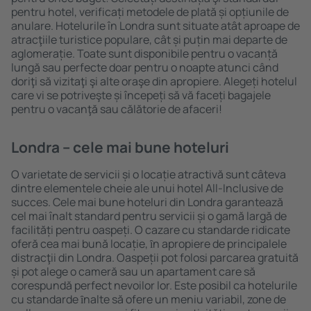
pentru hotel, verificați metodele de plată și opțiunile de
anulare. Hotelurile în Londra sunt situate atât aproape de
atracţiile turistice populare, cât și puțin mai departe de
aglomerație. Toate sunt disponibile pentru o vacanță
lungă sau perfecte doar pentru o noapte atunci când
doriţi să vizitaţi şi alte oraşe din apropiere. Alegeți hotelul
care vi se potriveşte și începeți să vă faceți bagajele
pentru o vacanţă sau călătorie de afaceri!
Londra – cele mai bune hoteluri
O varietate de servicii și o locație atractivă sunt câteva
dintre elementele cheie ale unui hotel All-Inclusive de
succes. Cele mai bune hoteluri din Londra garantează
cel mai înalt standard pentru servicii și o gamă largă de
facilități pentru oaspeți. O cazare cu standarde ridicate
oferă cea mai bună locație, ȋn apropiere de principalele
distracţii din Londra. Oaspeții pot folosi parcarea gratuită
și pot alege o cameră sau un apartament care să
corespundă perfect nevoilor lor. Este posibil ca hotelurile
cu standarde ȋnalte să ofere un meniu variabil, zone de