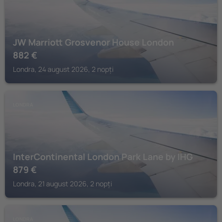
JW Marriott Grosvenor House London
882
€
Londra, 24 august 2026, 2 nopți
LONDRA
InterContinental London Park Lane by IHG
879
€
Londra, 21 august 2026, 2 nopți
LONDRA