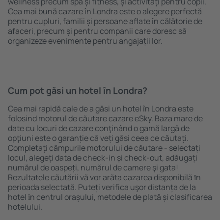
wellness precum spa și fitness, și activități pentru copii.
Cea mai bună cazare în Londra este o alegere perfectă
pentru cupluri, familii și persoane aflate în călătorie de
afaceri, precum și pentru companii care doresc să
organizeze evenimente pentru angajații lor.
Cum pot găsi un hotel în Londra?
Cea mai rapidă cale de a găsi un hotel în Londra este
folosind motorul de căutare cazare eSky. Baza mare de
date cu locuri de cazare conţinând o gamă largă de
opţiuni este o garanție că veți găsi ceea ce căutați.
Completați câmpurile motorului de căutare - selectați
locul, alegeți data de check-in și check-out, adăugați
numărul de oaspeți, numărul de camere şi gata!
Rezultatele căutării vă vor arăta cazarea disponibilă ȋn
perioada selectată. Puteți verifica uşor distanța de la
hotel ȋn centrul orașului, metodele de plată și clasificarea
hotelului.