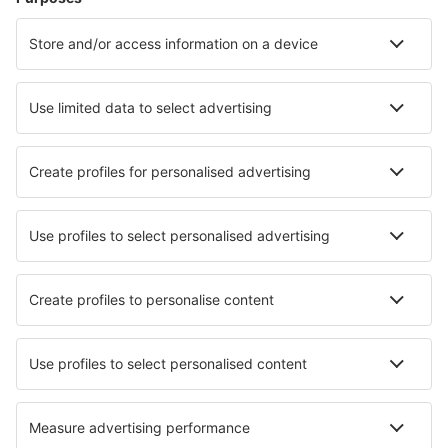
Hoteluri în Birmingham
Hoteluri în Liverpool
Hoteluri în Edinburgh
Hoteluri în Manchester
Hoteluri în Whitby
Hoteluri în Bude
Hoteluri în Salisbury
Hoteluri în Poole
Hoteluri în Llandysul
Hoteluri în Falmouth
Cele mai bune hoteluri - orașe
Hoteluri în Logan
Hoteluri în Humble
Hoteluri în San Marino
Hoteluri în Waynesville
Hoteluri Shajing
Hoteluri în Monte Alto
Hoteluri în Eforie Nord
Hoteluri în Zenting
Hoteluri în Raisting
Hoteluri Immendingen