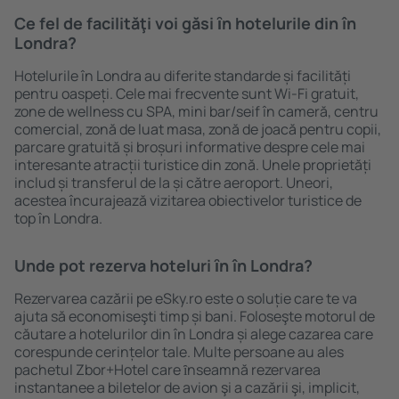
Ce fel de facilităţi voi găsi ȋn hotelurile din în
Londra?
Hotelurile în Londra au diferite standarde și facilități
pentru oaspeți. Cele mai frecvente sunt Wi-Fi gratuit,
zone de wellness cu SPA, mini bar/seif în cameră, centru
comercial, zonă de luat masa, zonă de joacă pentru copii,
parcare gratuită și broșuri informative despre cele mai
interesante atracții turistice din zonă. Unele proprietăți
includ și transferul de la și către aeroport. Uneori,
acestea încurajează vizitarea obiectivelor turistice de
top în Londra.
Unde pot rezerva hoteluri ȋn în Londra?
Rezervarea cazării pe eSky.ro este o soluție care te va
ajuta să economiseşti timp și bani. Foloseşte motorul de
căutare a hotelurilor din în Londra și alege cazarea care
corespunde cerințelor tale. Multe persoane au ales
pachetul Zbor+Hotel care ȋnseamnă rezervarea
instantanee a biletelor de avion şi a cazării şi, implicit,