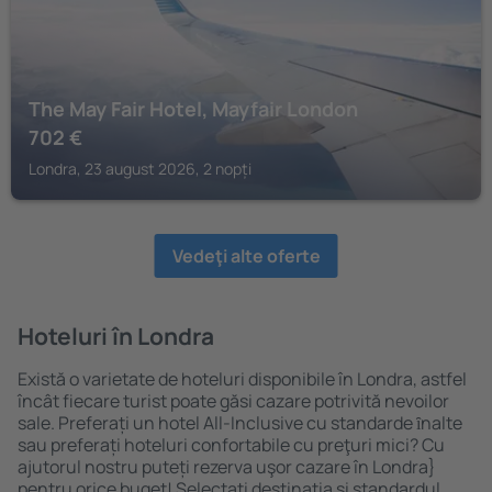
The May Fair Hotel, Mayfair London
702
€
Londra, 23 august 2026, 2 nopți
Vedeţi alte oferte
Hoteluri în Londra
Există o varietate de hoteluri disponibile în Londra, astfel
încât fiecare turist poate găsi cazare potrivită nevoilor
sale. Preferați un hotel All-Inclusive cu standarde ȋnalte
sau preferați hoteluri confortabile cu preţuri mici? Cu
ajutorul nostru puteți rezerva uşor cazare în Londra}
pentru orice buget! Selectați destinația şi standardul