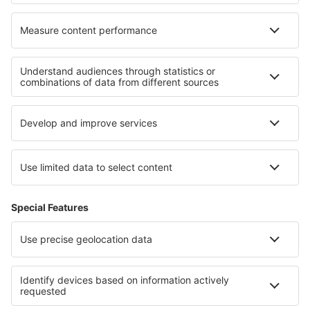
Cele mai bune hoteluri - regiuni
Hoteluri în Pembrokeshire
Hoteluri in Anglesey
Hoteluri în Great Yarmouth
Hoteluri în Guernsey
Hoteluri în Southport
Hoteluri in Veracruz
Hoteluri in Campeche
Hoteluri în Valmeinier
Hoteluri Vidin province
Hoteluri in Lacul Maggiore