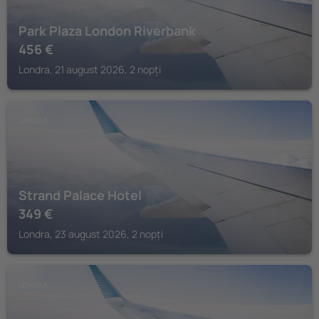
Park Plaza London Riverbank
456
€
Londra, 21 august 2026, 2 nopți
LONDRA
Strand Palace Hotel
349
€
Londra, 23 august 2026, 2 nopți
LONDRA