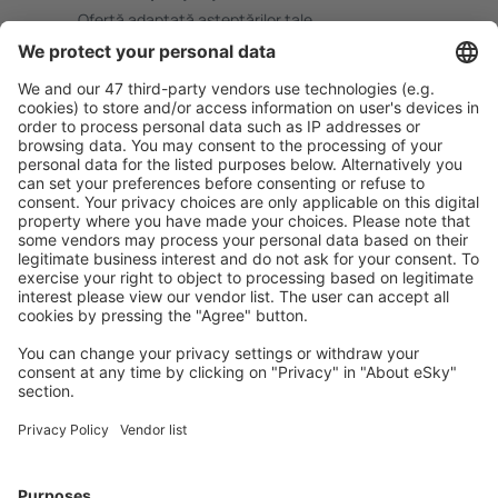
Ofertă adaptată aşteptărilor tale.
Planifică ȋn siguranţă
Rezervare fără griji cu opțiune gratuită de anulare.
Economiseşte mai mult
Prețuri atractive și oferte speciale pentru utilizatorii
conectați.
Cazarea preferată
Alege din peste 1,3 mil. de opţiuni: hoteluri, cabane,
apartamente și altele.
Cele mai căutate hoteluri de către utilizatorii eSky
Hoteluri în Marea Britanie - Orașe populare