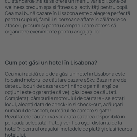
cu standarde ȋnalte să ofere un meniu variabil, zone de
wellness precum spa și fitness, și activități pentru copii.
Cea mai bună cazare în Lisabona este o alegere perfectă
pentru cupluri, familii și persoane aflate în călătorie de
afaceri, precum și pentru companii care doresc să
organizeze evenimente pentru angajații lor.
Cum pot găsi un hotel în Lisabona?
Cea mai rapidă cale de a găsi un hotel în Lisabona este
folosind motorul de căutare cazare eSky. Baza mare de
date cu locuri de cazare conţinând o gamă largă de
opţiuni este o garanție că veți găsi ceea ce căutați.
Completați câmpurile motorului de căutare - selectați
locul, alegeți data de check-in și check-out, adăugați
numărul de oaspeți, numărul de camere şi gata!
Rezultatele căutării vă vor arăta cazarea disponibilă ȋn
perioada selectată. Puteți verifica uşor distanța de la
hotel ȋn centrul orașului, metodele de plată și clasificarea
hotelului.