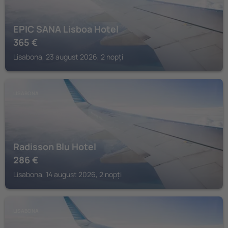
EPIC SANA Lisboa Hotel
365
€
Lisabona, 23 august 2026, 2 nopți
LISABONA
Radisson Blu Hotel
286
€
Lisabona, 14 august 2026, 2 nopți
LISABONA