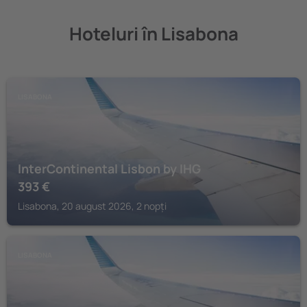
Hoteluri în Lisabona
LISABONA
InterContinental Lisbon by IHG
393
€
Lisabona, 20 august 2026, 2 nopți
LISABONA