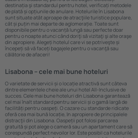
destinația şi standardul pentru hotel, verificați metodele
de plată și opțiunile de anulare. Hotelurile în Lisabona
sunt situate atât aproape de atracţiile turistice populare,
cât și puțin mai departe de aglomerație. Toate sunt
disponibile pentru o vacanță lungă sau perfecte doar
pentru o noapte atunci când doriţi să vizitaţi şi alte oraşe
din apropiere. Alegeți hotelul care vi se potriveşte și
începeți să vă faceți bagajele pentru o vacanţă sau
călătorie de afaceri!
Lisabona – cele mai bune hoteluri
O varietate de servicii și o locație atractivă sunt câteva
dintre elementele cheie ale unui hotel All-Inclusive de
succes. Cele mai bune hoteluri din Lisabona garantează
cel mai înalt standard pentru servicii și o gamă largă de
facilități pentru oaspeți. O cazare cu standarde ridicate
oferă cea mai bună locație, ȋn apropiere de principalele
distracţii din Lisabona. Oaspeții pot folosi parcarea
gratuită și pot alege o cameră sau un apartament care să
corespundă perfect nevoilor lor. Este posibil ca hotelurile