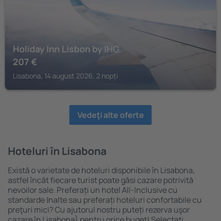
Holiday Inn Lisbon by IHG
207
€
Lisabona, 14 august 2026, 2 nopți
Vedeţi alte oferte
Hoteluri în Lisabona
Există o varietate de hoteluri disponibile în Lisabona,
astfel încât fiecare turist poate găsi cazare potrivită
nevoilor sale. Preferați un hotel All-Inclusive cu
standarde ȋnalte sau preferați hoteluri confortabile cu
preţuri mici? Cu ajutorul nostru puteți rezerva uşor
cazare în Lisabona} pentru orice buget! Selectați