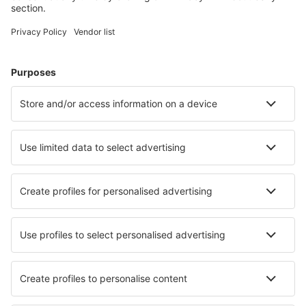
Hoteluri în Porto
Hoteluri în Albufeira
Hoteluri în Funchal
Hoteluri în Lagos
Hoteluri în Portimao
Hoteluri în Armamar
Hoteluri în Fatima
Hoteluri în Canico
Hoteluri în Praia Da Vitoria
Hoteluri în Machico
Cele mai bune hoteluri - orașe
Hoteluri în La Petite-Verrière
Hoteluri în Saint-Julien-Chapteuil
Hoteluri în Abha
Hoteluri în List
Hoteluri în Elands Bay
Hoteluri în Milowka
Hoteluri în La Barra