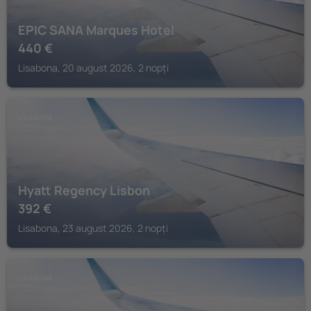
EPIC SANA Marques Hotel
440
€
Lisabona, 20 august 2026, 2 nopți
LISABONA
Hyatt Regency Lisbon
392
€
Lisabona, 23 august 2026, 2 nopți
LISABONA