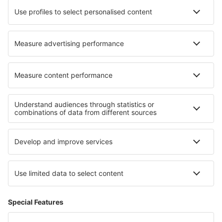
Hoteluri în Quarto Inferiore
Hoteluri Villanueva De Gumiel
Hoteluri în Martin-Église
Cele mai bune hoteluri - regiuni
Hoteluri in Porto
Hoteluri in Faro
Hoteluri Lisbon coast
Hoteluri in Madeira
Hoteluri în Porto Santo
Hoteluri in Klaserie Nature Reserve
Hoteluri in Western Rhodopes
Hoteluri în Saalbach-Hinterglemm
Hoteluri in Razgrad
Hoteluri în Lorraine