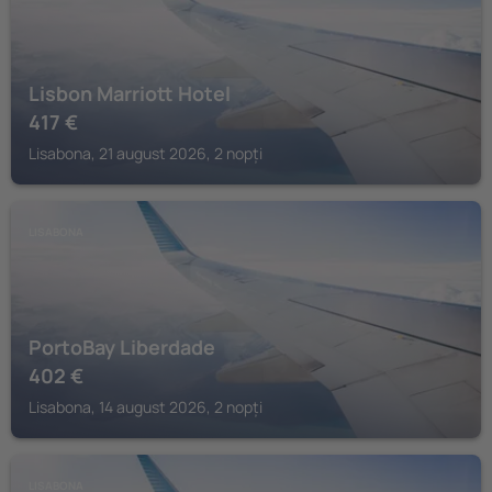
Lisbon Marriott Hotel
417
€
Lisabona, 21 august 2026, 2 nopți
LISABONA
PortoBay Liberdade
402
€
Lisabona, 14 august 2026, 2 nopți
LISABONA