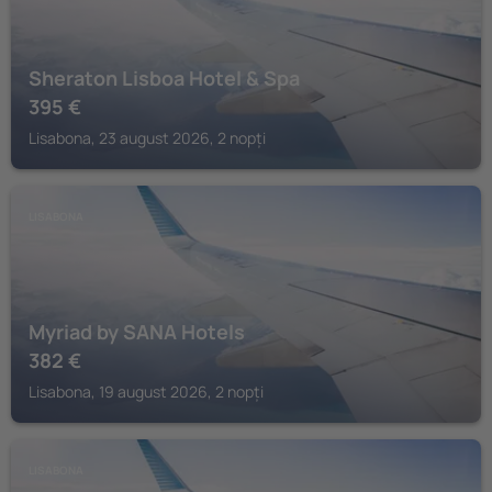
Sheraton Lisboa Hotel & Spa
395
€
Lisabona, 23 august 2026, 2 nopți
LISABONA
Myriad by SANA Hotels
382
€
Lisabona, 19 august 2026, 2 nopți
LISABONA