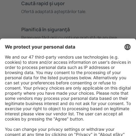
Caută rapid şi uşor
Ofertă adaptată aşteptărilor tale.
Planifică ȋn siguranţă
Rezervare fără griji cu opțiune gratuită de anulare.
Economiseşte mai mult
Prețuri atractive și oferte speciale pentru utilizatorii
conectați.
Cazarea preferată
Alege din peste 1,3 mil. de opţiuni: hoteluri, cabane,
apartamente și altele.
Cele mai căutate hoteluri de către utilizatorii eSky
Hoteluri în Portugalia - Orașe populare