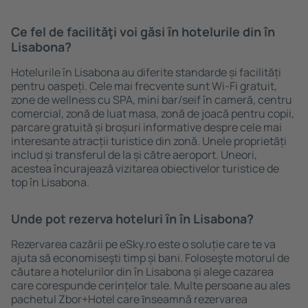
Ce fel de facilităţi voi găsi ȋn hotelurile din în
Lisabona?
Hotelurile în Lisabona au diferite standarde și facilități
pentru oaspeți. Cele mai frecvente sunt Wi-Fi gratuit,
zone de wellness cu SPA, mini bar/seif în cameră, centru
comercial, zonă de luat masa, zonă de joacă pentru copii,
parcare gratuită și broșuri informative despre cele mai
interesante atracții turistice din zonă. Unele proprietăți
includ și transferul de la și către aeroport. Uneori,
acestea încurajează vizitarea obiectivelor turistice de
top în Lisabona.
Unde pot rezerva hoteluri ȋn în Lisabona?
Rezervarea cazării pe eSky.ro este o soluție care te va
ajuta să economiseşti timp și bani. Foloseşte motorul de
căutare a hotelurilor din în Lisabona și alege cazarea
care corespunde cerințelor tale. Multe persoane au ales
pachetul Zbor+Hotel care ȋnseamnă rezervarea