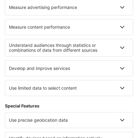
Cele mai bune hoteluri - regiuni
Hoteluri in Renania-Palatinat
Hoteluri in Black Forest
Hoteluri in Ore Mountains
Hoteluri in Brandenburg Lake Plateau
Hoteluri in Chiemsee
Hoteluri in Saalfelden Leogang
Hoteluri pe Insula Sfântul Martin
Hoteluri în Singapore
Hoteluri in Abu Dhabi
Hoteluri in Cantonul Split-Dalmaţia