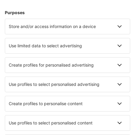
Hoteluri în Heringsdorf
Hoteluri în Zingst
Hoteluri în Gromitz
Hoteluri Westerhever
Hoteluri în Westerland
Hoteluri în Bonn
Hoteluri în Borgerende-Rethwisch
Hoteluri în Dornum
Hoteluri în Potsdam
Hoteluri în Uberlingen
Cele mai bune hoteluri - orașe
Hoteluri în San Giorgio A Liri
Hoteluri în Bol
Hoteluri în Saint-Salvy
Hoteluri în Gessate
Hoteluri Allemans
Hoteluri în Heijen
Hoteluri în Tana Toraja
Hoteluri în Saint Pierremont
Hoteluri în Massenzatico
Hoteluri în Jablonné nad Orlicí