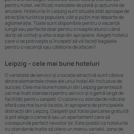
pentru hotel, verificați metodele de plată și opțiunile de
anulare. Hotelurile în Leipzig sunt situate atât aproape de
atracţiile turistice populare, cât și puțin mai departe de
aglomerație. Toate sunt disponibile pentru o vacanță
lungă sau perfecte doar pentru o noapte atunci când
doriţi să vizitaţi şi alte oraşe din apropiere. Alegeți hotelul
care vi se potriveşte și începeți să vă faceți bagajele
pentru o vacanţă sau călătorie de afaceri!
Leipzig – cele mai bune hoteluri
O varietate de servicii și o locație atractivă sunt câteva
dintre elementele cheie ale unui hotel All-Inclusive de
succes. Cele mai bune hoteluri din Leipzig garantează
cel mai înalt standard pentru servicii și o gamă largă de
facilități pentru oaspeți. O cazare cu standarde ridicate
oferă cea mai bună locație, ȋn apropiere de principalele
distracţii din Leipzig. Oaspeții pot folosi parcarea gratuită
și pot alege o cameră sau un apartament care să
corespundă perfect nevoilor lor. Este posibil ca hotelurile
cu standarde ȋnalte să ofere un meniu variabil, zone de