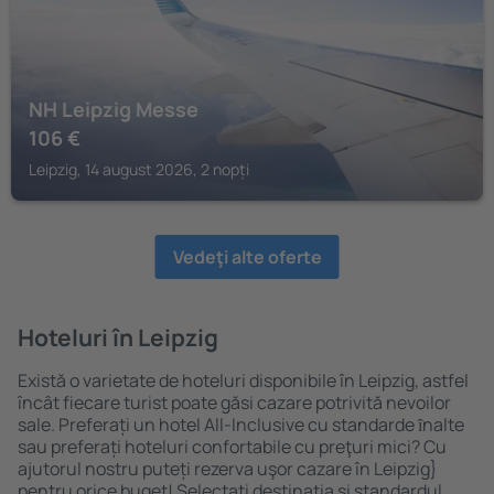
NH Leipzig Messe
106
€
Leipzig, 14 august 2026, 2 nopți
Vedeţi alte oferte
Hoteluri în Leipzig
Există o varietate de hoteluri disponibile în Leipzig, astfel
încât fiecare turist poate găsi cazare potrivită nevoilor
sale. Preferați un hotel All-Inclusive cu standarde ȋnalte
sau preferați hoteluri confortabile cu preţuri mici? Cu
ajutorul nostru puteți rezerva uşor cazare în Leipzig}
pentru orice buget! Selectați destinația şi standardul