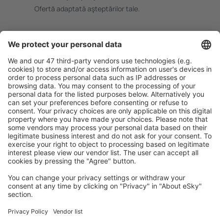
Ofertă adaptată aşteptărilor tale.
Planifică ȋn siguranţă
Rezervare fără griji cu opțiune gratuită de anulare.
Economiseşte mai mult
Prețuri atractive și oferte speciale pentru utilizatorii
conectați.
Cazarea preferată
Alege din peste 1,3 mil. de opţiuni: hoteluri, cabane,
apartamente și altele.
Cele mai căutate hoteluri de către utilizatorii eSky
Hoteluri în Germania - Orașe populare