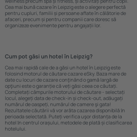
wellness precum spa și fitness, și activități pentru copii.
Cea mai bună cazare în Leipzig este o alegere perfectă
pentru cupluri, familii și persoane aflate în călătorie de
afaceri, precum și pentru companii care doresc să
organizeze evenimente pentru angajații lor.
Cum pot găsi un hotel în Leipzig?
Cea mai rapidă cale de a găsi un hotel în Leipzig este
folosind motorul de căutare cazare eSky. Baza mare de
date cu locuri de cazare conţinând o gamă largă de
opţiuni este o garanție că veți găsi ceea ce căutați.
Completați câmpurile motorului de căutare - selectați
locul, alegeți data de check-in și check-out, adăugați
numărul de oaspeți, numărul de camere şi gata!
Rezultatele căutării vă vor arăta cazarea disponibilă ȋn
perioada selectată. Puteți verifica uşor distanța de la
hotel ȋn centrul orașului, metodele de plată și clasificarea
hotelului.