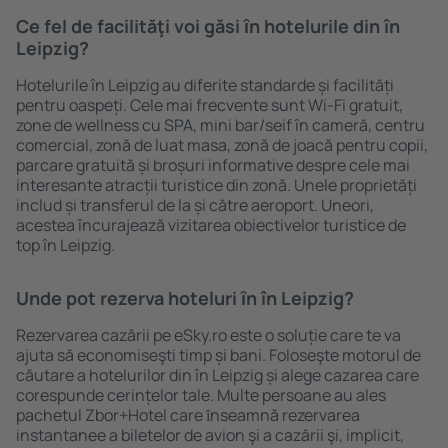
Ce fel de facilităţi voi găsi ȋn hotelurile din în
Leipzig?
Hotelurile în Leipzig au diferite standarde și facilități
pentru oaspeți. Cele mai frecvente sunt Wi-Fi gratuit,
zone de wellness cu SPA, mini bar/seif în cameră, centru
comercial, zonă de luat masa, zonă de joacă pentru copii,
parcare gratuită și broșuri informative despre cele mai
interesante atracții turistice din zonă. Unele proprietăți
includ și transferul de la și către aeroport. Uneori,
acestea încurajează vizitarea obiectivelor turistice de
top în Leipzig.
Unde pot rezerva hoteluri ȋn în Leipzig?
Rezervarea cazării pe eSky.ro este o soluție care te va
ajuta să economiseşti timp și bani. Foloseşte motorul de
căutare a hotelurilor din în Leipzig și alege cazarea care
corespunde cerințelor tale. Multe persoane au ales
pachetul Zbor+Hotel care ȋnseamnă rezervarea
instantanee a biletelor de avion şi a cazării şi, implicit,