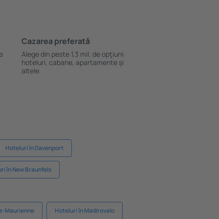
Cazarea preferată
le
Alege din peste 1,3 mil. de opţiuni:
hoteluri, cabane, apartamente și
altele.
Hoteluri în Davenport
ri în New Braunfels
de-Maurienne
Hoteluri în Madirovalo