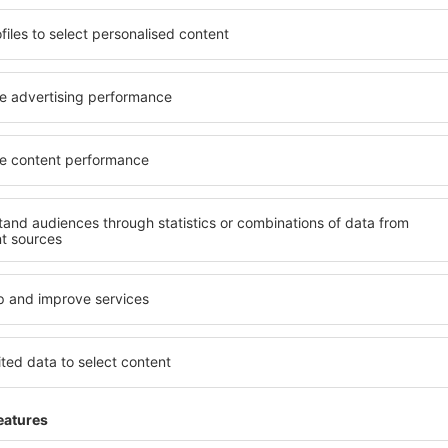
ită nevoilor sale. Preferați
elementele cheie ale unui ho
alte sau preferați hoteluri
bune hoteluri din Las Vegas
rul nostru puteți rezerva
pentru servicii și o gamă lar
e buget! Selectați destinația
cazare cu standarde ridicate
metodele de plată și
apropiere de principalele dis
s Vegas sunt situate atât
folosi parcarea gratuită și
re, cât și puțin mai departe
care să corespundă perfect ne
le pentru o vacanță lungă
cu standarde ȋnalte să ofere
ci când doriţi să vizitaţi şi
precum spa și fitness, și act
l care vi se potriveşte și
cazare în Las Vegas este o a
o vacanţă sau călătorie de
și persoane aflate în călăto
companii care doresc să or
lor.
as Vegas?
Ce fel de facilităţi v
Las Vegas?
 în Las Vegas este folosind
 mare de date cu locuri de
Hotelurile în Las Vegas au di
uni este o garanție că veți
oaspeți. Cele mai frecvente 