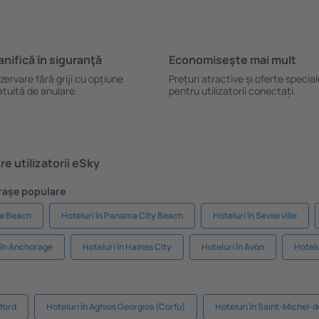
anifică ȋn siguranţă
Economiseşte mai mult
zervare fără griji cu opțiune
Prețuri atractive și oferte specia
atuită de anulare.
pentru utilizatorii conectați.
e utilizatorii eSky
Orașe populare
le Beach
Hoteluri în Panama City Beach
Hoteluri în Sevierville
 în Anchorage
Hoteluri în Haines City
Hoteluri în Avon
Hotelu
ford
Hoteluri în Aghios Georgios (Corfu)
Hoteluri în Saint-Michel-