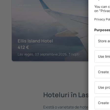
LAS VEGAS
Ellis Island Hotel
412
€
Las Vegas, 03 septembrie 2026, 3 nopți
Hoteluri în Las Vegas
Există o varietate de hoteluri disponib