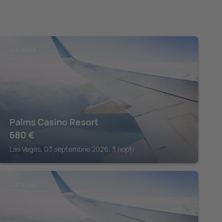
LAS VEGAS
Palms Casino Resort
680
€
Las Vegas, 03 septembrie 2026, 3 nopți
LAS VEGAS