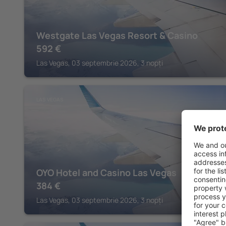
Westgate Las Vegas Resort & Casino
592
€
Las Vegas, 03 septembrie 2026, 3 nopți
LAS VEGAS
OYO Hotel and Casino Las Vegas
384
€
Las Vegas, 03 septembrie 2026, 3 nopți