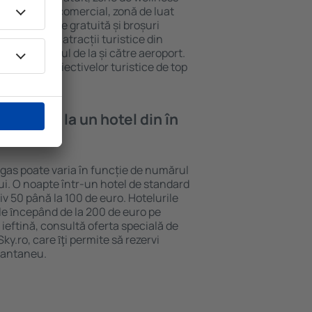
eră, centru comercial, zonă de luat
opii, parcare gratuită și broșuri
interesante atracții turistice din
d și transferul de la și către aeroport.
vizitarea obiectivelor turistice de top
e cazare la un hotel din în
egas poate varia în funcție de numărul
lui. O noapte într-un hotel de standard
v 50 până la 100 de euro. Hotelurile
ile ȋncepând de la 200 de euro pe
ieftină, consultă oferta specială de
y.ro, care ȋţi permite să rezervi
stantaneu.