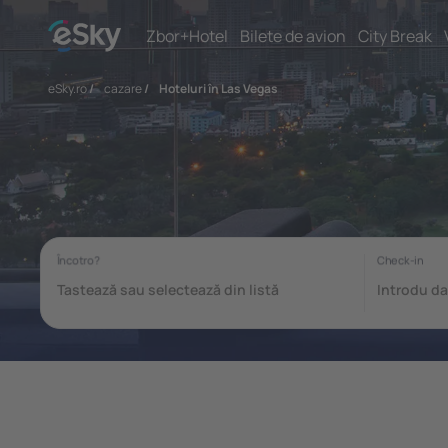
Zbor+Hotel
Bilete de avion
City Break
eSky.ro
/
cazare
/
Hoteluri în Las Vegas