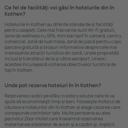
Ce fel de facilităţi voi găsi ȋn hotelurile din în
Kothen?
Hotelurile în Kothen au diferite standarde și facilități
pentru oaspeți. Cele mai frecvente sunt Wi-Fi gratuit,
zone de wellness cu SPA, mini bar/seif în cameră, centru
comercial, zonă de luat masa, zonă de joacă pentru copii,
parcare gratuită și broșuri informative despre cele mai
interesante atracții turistice din zonă. Unele proprietăți
includ și transferul de la și către aeroport. Uneori,
acestea încurajează vizitarea obiectivelor turistice de
top în Kothen.
Unde pot rezerva hoteluri ȋn în Kothen?
Rezervarea cazării pe eSky.ro este o soluție care te va
ajuta să economiseşti timp și bani. Foloseşte motorul de
căutare a hotelurilor din în Kothen și alege cazarea care
corespunde cerințelor tale. Multe persoane au ales
pachetul Zbor+Hotel care ȋnseamnă rezervarea
instantanee a biletelor de avion şi a cazării şi, implicit,