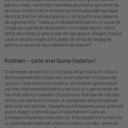
pentru hotel, verificați metodele de plată și opțiunile de
anulare. Hotelurile în Kothen sunt situate atât aproape
de atracţiile turistice populare, cât și puțin mai departe
de aglomerație. Toate sunt disponibile pentru o vacanță
lungă sau perfecte doar pentru o noapte atunci când
doriţi să vizitaţi şi alte oraşe din apropiere. Alegeți hotelul
care vi se potriveşte și începeți să vă faceți bagajele
pentru o vacanţă sau călătorie de afaceri!
Kothen – cele mai bune hoteluri
O varietate de servicii și o locație atractivă sunt câteva
dintre elementele cheie ale unui hotel All-Inclusive de
succes. Cele mai bune hoteluri din Kothen garantează
cel mai înalt standard pentru servicii și o gamă largă de
facilități pentru oaspeți. O cazare cu standarde ridicate
oferă cea mai bună locație, ȋn apropiere de principalele
distracţii din Kothen. Oaspeții pot folosi parcarea gratuită
și pot alege o cameră sau un apartament care să
corespundă perfect nevoilor lor. Este posibil ca hotelurile
cu standarde ȋnalte să ofere un meniu variabil, zone de