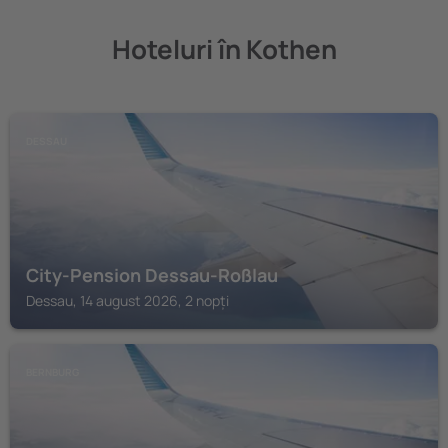
Hoteluri în Kothen
DESSAU
City-Pension Dessau-Roßlau
Dessau, 14 august 2026, 2 nopți
BERNBURG