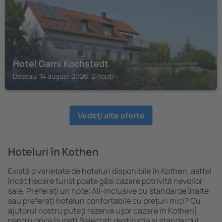
Hotel Garni Kochstedt
Dessau, 14 august 2026, 2 nopți
Vedeţi alte oferte
Hoteluri în Kothen
Există o varietate de hoteluri disponibile în Kothen, astfel
încât fiecare turist poate găsi cazare potrivită nevoilor
sale. Preferați un hotel All-Inclusive cu standarde ȋnalte
sau preferați hoteluri confortabile cu preţuri mici? Cu
ajutorul nostru puteți rezerva uşor cazare în Kothen}
pentru orice buget! Selectați destinația şi standardul