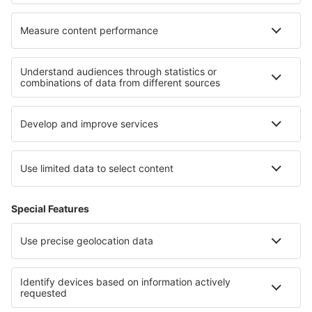
Cele mai bune hoteluri - regiuni
Hoteluri in Saxonia
Hoteluri in Mecklenburg Lake Plateau
Hoteluri on East Frisian Islands
Hoteluri in Chiemsee
Hoteluri in Saxonia Inferioară
Hoteluri in Nevada
Hoteluri în Molokai
Hoteluri în Elveţia
Hoteluri în Laponia
Hoteluri in Parcul Național Zion