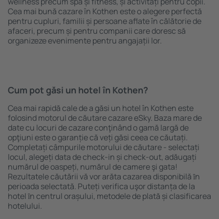
wellness precum spa și fitness, și activități pentru copii.
Cea mai bună cazare în Kothen este o alegere perfectă
pentru cupluri, familii și persoane aflate în călătorie de
afaceri, precum și pentru companii care doresc să
organizeze evenimente pentru angajații lor.
Cum pot găsi un hotel în Kothen?
Cea mai rapidă cale de a găsi un hotel în Kothen este
folosind motorul de căutare cazare eSky. Baza mare de
date cu locuri de cazare conţinând o gamă largă de
opţiuni este o garanție că veți găsi ceea ce căutați.
Completați câmpurile motorului de căutare - selectați
locul, alegeți data de check-in și check-out, adăugați
numărul de oaspeți, numărul de camere şi gata!
Rezultatele căutării vă vor arăta cazarea disponibilă ȋn
perioada selectată. Puteți verifica uşor distanța de la
hotel ȋn centrul orașului, metodele de plată și clasificarea
hotelului.