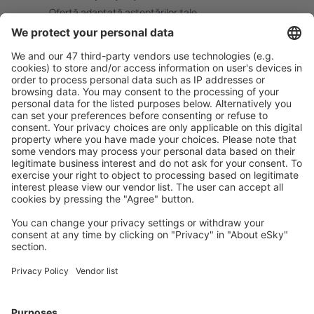
Ofertă adaptată aşteptărilor tale.
Planifică ȋn siguranţă
Rezervare fără griji cu opțiune gratuită de anulare.
Economiseşte mai mult
Prețuri atractive și oferte speciale pentru utilizatorii
conectați.
Cazarea preferată
Alege din peste 1,3 mil. de opţiuni: hoteluri, cabane,
apartamente și altele.
Cele mai căutate hoteluri de către utilizatorii eSky
Hoteluri în Germania - Orașe populare