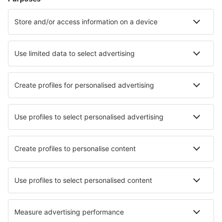
Hoteluri Westerhever
Hoteluri în Westerland
Hoteluri în Heringsdorf
Hoteluri în Gromitz
Hoteluri în Zingst
Hoteluri în Bad Reichenhall
Hoteluri în Insel Poel
Hoteluri în Pellworm
Hoteluri în Neustadt in Holstein
Hoteluri în Schmallenberg
Cele mai bune hoteluri - orașe
Hoteluri în Negrentino
Hoteluri în Barra de Santa Rosa
Hoteluri în Cary
Hoteluri în Nuweiba
Hoteluri în Bustryk
Hoteluri în Great Wigborough
Hoteluri în Tecuala
Hoteluri în Marble Falls
Hoteluri în Aranzazu
Hoteluri în Volzhskiy