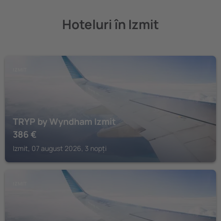
Hoteluri în Izmit
IZMIT
TRYP by Wyndham Izmit
386
€
Izmit, 07 august 2026, 3 nopți
IZMIT