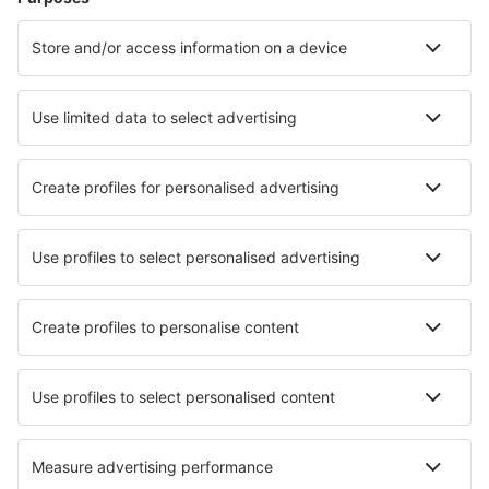
Hoteluri în Bodrum
Hoteluri în Fethiye
Hoteluri în Istanbul
Hoteluri în Antalya
Hoteluri în Kas
Hoteluri în Köyceğiz
Hoteluri în Trabzon
Hoteluri în Kırklareli
Hoteluri în Alaçatı
Hoteluri în Marmaraereğlisi
Cele mai bune hoteluri - orașe
Hoteluri în Paulino Neves
Hoteluri în Ebeleben
Hoteluri în Chaignes
Hoteluri în Cérans-Foulletourte
Hoteluri în Cleveland Heights
Hoteluri în Ban Plai Laem
Hoteluri în Palleja
Hoteluri în Moose Pass
Hoteluri în Chascomus
Hoteluri în Sanxenxo