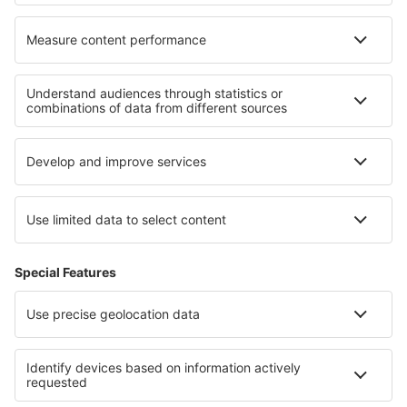
Cele mai bune hoteluri - regiuni
Hoteluri în Bodrum
Hoteluri în Turcia
Hoteluri in Regiunea Antalya
Hoteluri pe Coasta Mării Negre
Hoteluri in Datça Peninsula
Hoteluri pe Coasta Galiciei
Hoteluri în Serbia
Hoteluri in Saxonia Inferioară
Hoteluri in Silezia
Hoteluri la Cascada Victoria