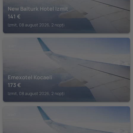
New Balturk Hotel Izmit
141
€
Izmit, 08 august 2026, 2 nopți
IZMIT
Emexotel Kocaeli
173
€
Izmit, 08 august 2026, 2 nopți
IZMIT