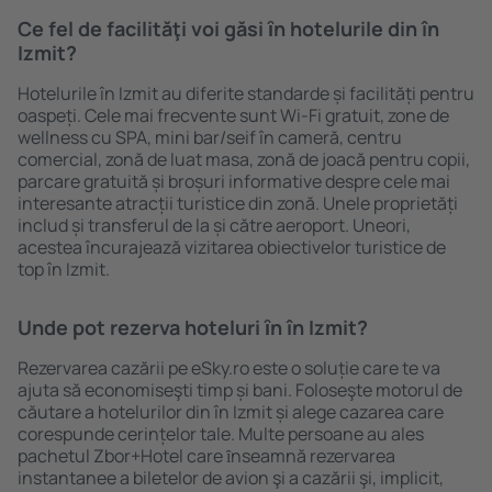
Ce fel de facilităţi voi găsi ȋn hotelurile din în
Izmit?
Hotelurile în Izmit au diferite standarde și facilități pentru
oaspeți. Cele mai frecvente sunt Wi-Fi gratuit, zone de
wellness cu SPA, mini bar/seif în cameră, centru
comercial, zonă de luat masa, zonă de joacă pentru copii,
parcare gratuită și broșuri informative despre cele mai
interesante atracții turistice din zonă. Unele proprietăți
includ și transferul de la și către aeroport. Uneori,
acestea încurajează vizitarea obiectivelor turistice de
top în Izmit.
Unde pot rezerva hoteluri ȋn în Izmit?
Rezervarea cazării pe eSky.ro este o soluție care te va
ajuta să economiseşti timp și bani. Foloseşte motorul de
căutare a hotelurilor din în Izmit și alege cazarea care
corespunde cerințelor tale. Multe persoane au ales
pachetul Zbor+Hotel care ȋnseamnă rezervarea
instantanee a biletelor de avion şi a cazării şi, implicit,