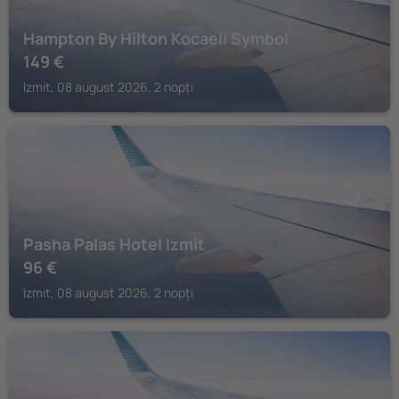
Hampton By Hilton Kocaeli Symbol
149
€
Izmit, 08 august 2026, 2 nopți
IZMIT
Pasha Palas Hotel Izmit
96
€
Izmit, 08 august 2026, 2 nopți
IZMIT