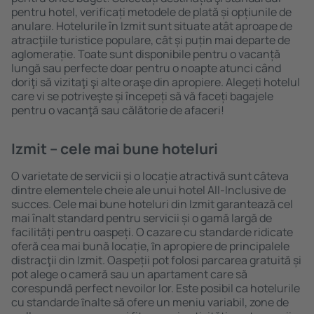
pentru hotel, verificați metodele de plată și opțiunile de
anulare. Hotelurile în Izmit sunt situate atât aproape de
atracţiile turistice populare, cât și puțin mai departe de
aglomerație. Toate sunt disponibile pentru o vacanță
lungă sau perfecte doar pentru o noapte atunci când
doriţi să vizitaţi şi alte oraşe din apropiere. Alegeți hotelul
care vi se potriveşte și începeți să vă faceți bagajele
pentru o vacanţă sau călătorie de afaceri!
Izmit – cele mai bune hoteluri
O varietate de servicii și o locație atractivă sunt câteva
dintre elementele cheie ale unui hotel All-Inclusive de
succes. Cele mai bune hoteluri din Izmit garantează cel
mai înalt standard pentru servicii și o gamă largă de
facilități pentru oaspeți. O cazare cu standarde ridicate
oferă cea mai bună locație, ȋn apropiere de principalele
distracţii din Izmit. Oaspeții pot folosi parcarea gratuită și
pot alege o cameră sau un apartament care să
corespundă perfect nevoilor lor. Este posibil ca hotelurile
cu standarde ȋnalte să ofere un meniu variabil, zone de