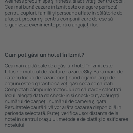
wellness precum spa și fitness, și activități pentru copii.
Cea mai bună cazare în Izmit este o alegere perfectă
pentru cupluri, familii și persoane aflate în călătorie de
afaceri, precum și pentru companii care doresc să
organizeze evenimente pentru angajații lor.
Cum pot găsi un hotel în Izmit?
Cea mai rapidă cale de a găsi un hotel în Izmit este
folosind motorul de căutare cazare eSky. Baza mare de
date cu locuri de cazare conţinând o gamă largă de
opţiuni este o garanție că veți găsi ceea ce căutați.
Completați câmpurile motorului de căutare - selectați
locul, alegeți data de check-in și check-out, adăugați
numărul de oaspeți, numărul de camere şi gata!
Rezultatele căutării vă vor arăta cazarea disponibilă ȋn
perioada selectată. Puteți verifica uşor distanța de la
hotel ȋn centrul orașului, metodele de plată și clasificarea
hotelului.