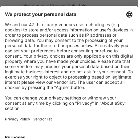
Ofertă adaptată aşteptărilor tale.
Planifică ȋn siguranţă
Rezervare fără griji cu opțiune gratuită de anulare.
Economiseşte mai mult
Prețuri atractive și oferte speciale pentru utilizatorii
conectați.
Cazarea preferată
Alege din peste 1,3 mil. de opţiuni: hoteluri, cabane,
apartamente și altele.
Cele mai căutate hoteluri de către utilizatorii eSky
Hoteluri în Turcia - Orașe populare