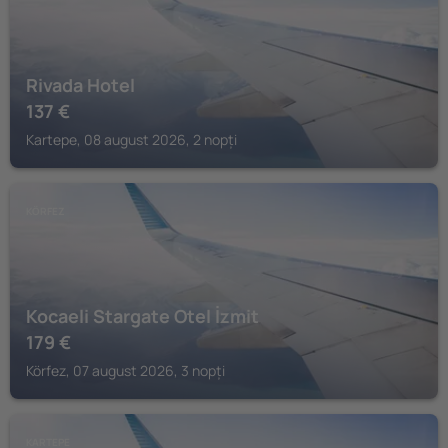
Rivada Hotel
137
€
Kartepe, 08 august 2026, 2 nopți
KÖRFEZ
Kocaeli Stargate Otel İzmit
179
€
Körfez, 07 august 2026, 3 nopți
KARTEPE