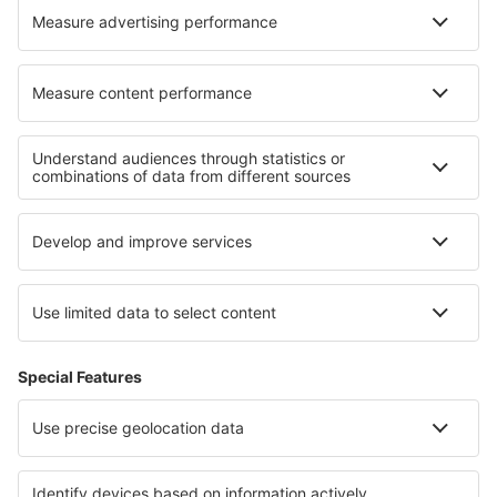
Cele mai bune locuri de cazare - regiuni
Cazare in Saxonia Inferioară
Cazare în Usedom
Cazare in Mecklenburg Lake Plateau
Cazare in Saxonia-Anhalt
Cazare in Ore Mountains
Cazare in Parcul Național Ojcowski
Cazare în Puerto Rico
Cazare în Gold Coast
Cazare în Tunisia
Cazare in Swiss Alps