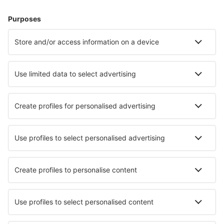
Cazare Westerhever
Cazare în Heringsdorf
Cazare în Gromitz
Cazare în Zingst
Cazare în Westerland
Cazare în Ruhpolding
Cazare în Wismar
Cazare în Insel Poel
Cazare în Hamburg
Cazare în Goehren
Cele mai bune locuri de cazare - orașe
Cazare în Macduff
Cazare în Vegårshei
Cazare Sao Benedito
Cazare în Valley Stream
Cazare în Buenavista
Cazare în La Chapelle-Saint-Mesmin
Cazare în Vegas de Coria
Cazare în Oosterhout
Cazare în East Palo Alto
Cazare în Tauwhare