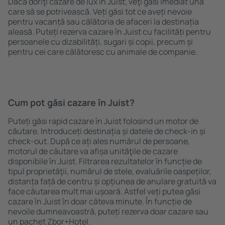
Dacă doriţi cazare de lux în Juist, veţi găsi imediat una
care să se potrivească. Veți găsi tot ce aveți nevoie
pentru vacanță sau călătoria de afaceri la destinația
aleasă. Puteți rezerva cazare în Juist cu facilități pentru
persoanele cu dizabilități, sugari și copii, precum și
pentru cei care călătoresc cu animale de companie.
Cum pot găsi cazare în Juist?
Puteți găsi rapid cazare în Juist folosind un motor de
căutare. Introduceți destinația și datele de check-in și
check-out. După ce ați ales numărul de persoane,
motorul de căutare va afișa unităţile de cazare
disponibile în Juist. Filtrarea rezultatelor în funcție de
tipul proprietăţii, numărul de stele, evaluările oaspeților,
distanța față de centru și opțiunea de anulare gratuită va
face căutarea mult mai ușoară. Astfel veți putea găsi
cazare în Juist în doar câteva minute. În funcție de
nevoile dumneavoastră, puteți rezerva doar cazare sau
un pachet Zbor+Hotel.