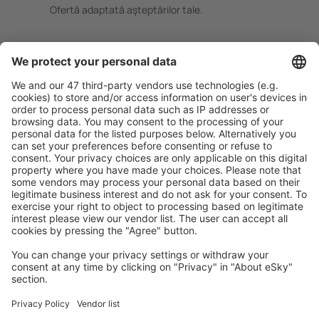
Ofertă adaptată aşteptărilor tale.
Planifică ȋn siguranţă
Rezervare fără griji cu opțiune gratuită de anulare.
Economiseşte mai mult
Prețuri atractive și oferte speciale pentru utilizatorii
conectați.
Cazarea preferată
Alege din peste 1,3 mil. de opţiuni: hoteluri, cabane,
apartamente și altele.
Cele mai căutate cazări de către utilizatorii eSky
Cazare în Germania - Orașe populare