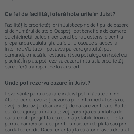
Ce fel de facilităţi oferă hotelurile în Juist?
Facilitățile proprietăţilor în Juist depind de tipul de cazare
și de numărul de stele. Oaspeții pot beneficia de camere
cu chicinetă, balcon, aer condiționat, ustensile pentru
prepararea ceaiului şi a cafelei, prosoape și acces la
internet. Vizitatorii pot avea parcare gratuită, pot
comanda o masă la restaurant sau pot alege un hotel cu
piscină. În plus, pot rezerva cazare în Juist la proprietăți
care oferă transport de la aeroport.
Unde pot rezerva cazare în Juist?
Rezervările pentru cazare în Juist pot fi făcute online.
Atunci când rezervați cazarea prin intermediul eSky.ro,
aveţi la dispoziţie doar unităţi de cazare verificate. Astfel,
după ce ajungeți în Juist, aveţi garanţia că unitatea de
cazare este pregătită aşa cum aţi stabilit ȋnainte. Plata
pentru cameră se face printr-un sistem de plată sau prin
cardul de credit. Dacă renunţaţi la călătorie, aveți dreptul