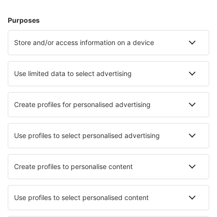
Hoteluri în Palermo
Hoteluri în Milano
Hoteluri în Napoli
Hoteluri în Florenţa
Hoteluri în Roma
Hoteluri în Castellammare del Golfo
Hoteluri în Rimini
Hoteluri în Villasimius
Hoteluri în Lerici
Hoteluri în Sorrento
Cele mai bune hoteluri - orașe
Hoteluri în Beuil
Hoteluri în Loupiac (81800)
Hoteluri în Dombóvár
Hoteluri în Rogers Pass
Hoteluri în Hodosa
Hoteluri în Todtenweis
Hoteluri în Migdal HaEmeq
Hoteluri în Caseneuve
Hoteluri în Tsawwassen
Hoteluri în Ahrbergen