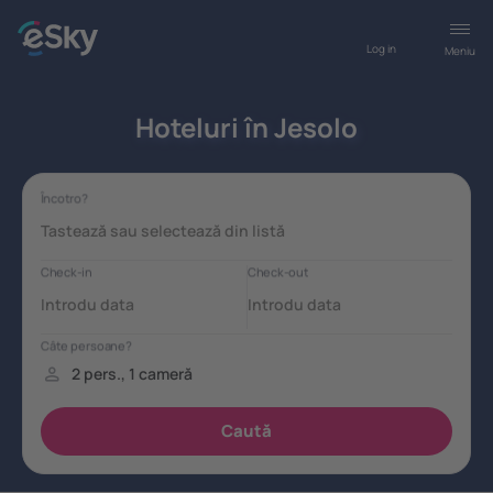
Log in
Meniu
Hoteluri în Jesolo