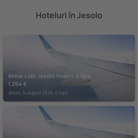
Hoteluri în Jesolo
JESOLO
Almar Lido Jesolo Resort & Spa
1.264
€
Jesolo, 14 august 2026, 2 nopți
JESOLO