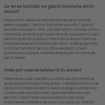
Ce fel de facilităţi voi găsi ȋn hotelurile din în
Jesolo?
Hotelurile în Jesolo au diferite standarde și facilități
pentru oaspeți. Cele mai frecvente sunt Wi-Fi gratuit,
zone de wellness cu SPA, mini bar/seif în cameră, centru
comercial, zonă de luat masa, zonă de joacă pentru copii,
parcare gratuită și broșuri informative despre cele mai
interesante atracții turistice din zonă. Unele proprietăți
includ și transferul de la și către aeroport. Uneori,
acestea încurajează vizitarea obiectivelor turistice de
top în Jesolo.
Unde pot rezerva hoteluri ȋn în Jesolo?
Rezervarea cazării pe eSky.ro este o soluție care te va
ajuta să economiseşti timp și bani. Foloseşte motorul de
căutare a hotelurilor din în Jesolo și alege cazarea care
corespunde cerințelor tale. Multe persoane au ales
pachetul Zbor+Hotel care ȋnseamnă rezervarea
instantanee a biletelor de avion şi a cazării şi, implicit,