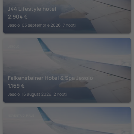
J44 Lifestyle hotel
2.904
€
Jesolo, 05 septembrie 2026, 7 nopți
JESOLO
Falkensteiner Hotel & Spa Jesolo
1.169
€
Jesolo, 16 august 2026, 2 nopți
NOVENTA DI PIAVE