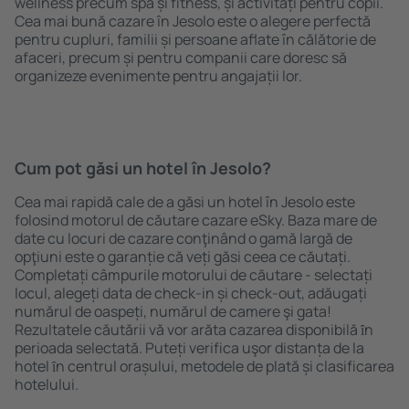
wellness precum spa și fitness, și activități pentru copii.
Cea mai bună cazare în Jesolo este o alegere perfectă
pentru cupluri, familii și persoane aflate în călătorie de
afaceri, precum și pentru companii care doresc să
organizeze evenimente pentru angajații lor.
Cum pot găsi un hotel în Jesolo?
Cea mai rapidă cale de a găsi un hotel în Jesolo este
folosind motorul de căutare cazare eSky. Baza mare de
date cu locuri de cazare conţinând o gamă largă de
opţiuni este o garanție că veți găsi ceea ce căutați.
Completați câmpurile motorului de căutare - selectați
locul, alegeți data de check-in și check-out, adăugați
numărul de oaspeți, numărul de camere şi gata!
Rezultatele căutării vă vor arăta cazarea disponibilă ȋn
perioada selectată. Puteți verifica uşor distanța de la
hotel ȋn centrul orașului, metodele de plată și clasificarea
hotelului.