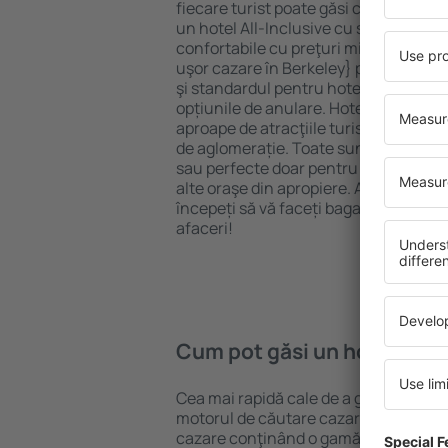
fiecare turist poate găsi cazare potriv
un hotel All-Inclusive cu standarde ȋn
confortabile cu preţuri mici? Cu ajuto
uşor cazare în Berkeley} pentru orice
şi standardul pentru hotel, verificați 
opțiunile de anulare. Hotelurile în Be
aproape de atracţiile turistice popula
de aglomerație. Toate sunt disponibi
sau perfecte doar pentru o noapte atun
alte oraşe din apropiere. Alegeți hotelu
începeți să vă faceți bagajele pentru 
afaceri!
Cum pot găsi un hotel în B
Cea mai rapidă cale de a găsi un hotel
motorul de căutare cazare eSky. Baza
cazare conţinând o gamă largă de opţi