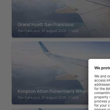
Grand Hyatt San Francisco
San Francisco, 07 august 2026, 2 nopți
SAN FRANCISCO
Kimpton Alton Fisherman's Wharf by IHG
San Francisco, 07 august 2026, 2 nopți