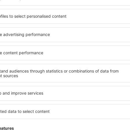
ită nevoilor sale. Preferați
elementele cheie ale unui ho
alte sau preferați hoteluri
bune hoteluri din Berkeley 
rul nostru puteți rezerva
pentru servicii și o gamă lar
 buget! Selectați destinația
cazare cu standarde ridicate
metodele de plată și
apropiere de principalele dis
rkeley sunt situate atât
folosi parcarea gratuită și
re, cât și puțin mai departe
care să corespundă perfect ne
le pentru o vacanță lungă
cu standarde ȋnalte să ofere
ci când doriţi să vizitaţi şi
precum spa și fitness, și act
l care vi se potriveşte și
cazare în Berkeley este o ale
o vacanţă sau călătorie de
și persoane aflate în călăto
companii care doresc să or
lor.
erkeley?
Ce fel de facilităţi v
Berkeley?
 în Berkeley este folosind
 mare de date cu locuri de
Hotelurile în Berkeley au dif
uni este o garanție că veți
oaspeți. Cele mai frecvente 