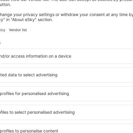
SAN FRANCISCO
Hyatt Regency San Francisco Downtown
SOMA
San Francisco, 07 august 2026, 2 nopți
Vedeți mai multe hoteluri în Berkeley
Berkeley – cele
le în Berkeley, astfel încât
O varietate de servicii și o 