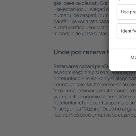
găsi ceea ce căutați. Completați câm
- selectați locul, alegeți data de che
numărul de oaspeți, numărul de camer
căutării vă vor arăta cazarea disponib
Puteți verifica uşor distanța de la hot
metodele de plată și clasificarea hote
Unde pot rezerva hoteluri ȋ
Rezervarea cazării pe eSky.ro este o so
economiseşti timp și bani. Foloseşte 
hotelurilor din în Berkeley și alege 
cerințelor tale. Multe persoane au al
ȋnseamnă rezervarea instantanee a bile
şi, implicit, economie de timp. Motoru
hotelurilor ieftine sunt disponibile pe
ȋn secţiunea "Cazare". Dacă nu ai gar
loc, verifică dacă unitatea de cazare 