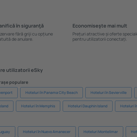
anifică ȋn siguranţă
Economiseşte mai mult
zervare fără griji cu opțiune
Prețuri atractive și oferte specia
atuită de anulare.
pentru utilizatorii conectați.
e utilizatorii eSky
Orașe populare
avenport
Hoteluri în Panama City Beach
Hoteluri în Sevierville
kland
Hoteluri în Memphis
Hoteluri Dauphin Island
Hoteluri 
auguay
Hoteluri în Nuevo Amanecer
Hoteluri Montelimar
Hot