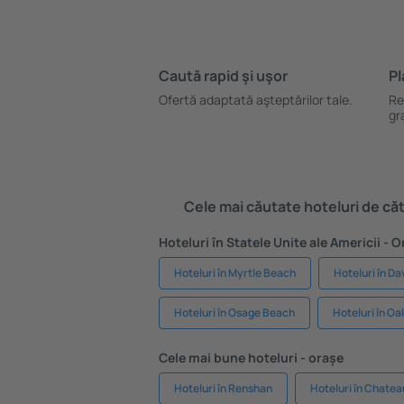
Caută rapid şi uşor
Pl
Ofertă adaptată aşteptărilor tale.
Re
gr
Cele mai căutate hoteluri de cătr
Hoteluri în Statele Unite ale Americii - 
Hoteluri în Myrtle Beach
Hoteluri în D
Hoteluri în Osage Beach
Hoteluri în Oa
Cele mai bune hoteluri - orașe
Hoteluri în Renshan
Hoteluri în Chate