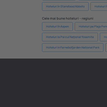
Hoteluri în Stanstead Abbots
Hoteluri 
Cele mai bune hoteluri - regiuni
Hoteluri în Aspen
Hoteluri pe Plaja Pe
Hoteluri la Parcul Național Yosemite
Ho
Hoteluri in Farnebofjarden National Park