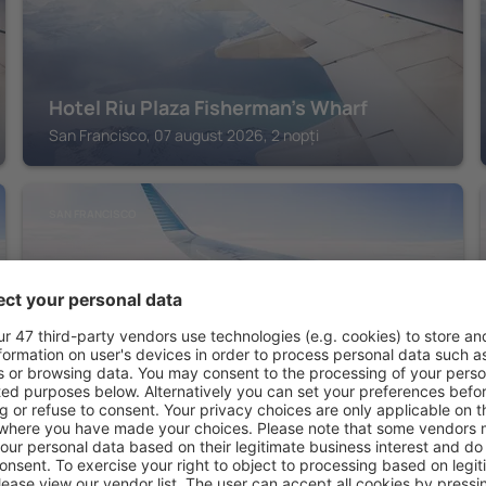
Hotel Riu Plaza Fisherman's Wharf
San Francisco, 07 august 2026, 2 nopți
SAN FRANCISCO
Hyatt Regency San Francisco
San Francisco, 07 august 2026, 2 nopți