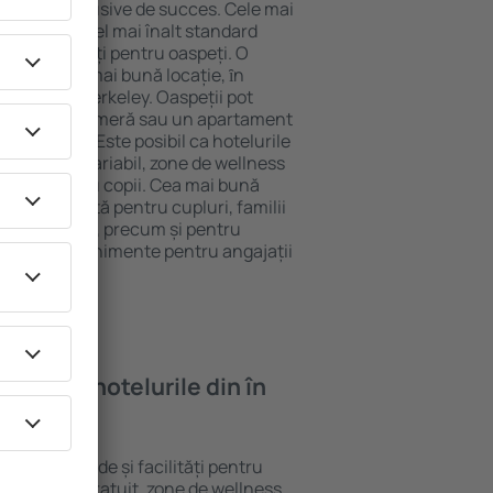
tel All-Inclusive de succes. Cele mai
garantează cel mai înalt standard
gă de facilități pentru oaspeți. O
 oferă cea mai bună locație, ȋn
tracţii din Berkeley. Oaspeții pot
 pot alege o cameră sau un apartament
voilor lor. Este posibil ca hotelurile
 un meniu variabil, zone de wellness
ivități pentru copii. Cea mai bună
gere perfectă pentru cupluri, familii
rie de afaceri, precum și pentru
ganizeze evenimente pentru angajații
oi găsi ȋn hotelurile din în
erite standarde și facilități pentru
sunt Wi-Fi gratuit, zone de wellness