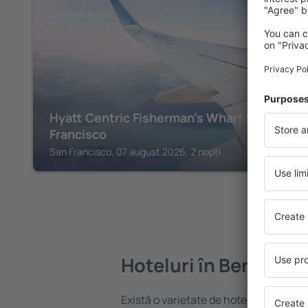
SAN FRANCISCO
Hyatt Centric Fisherman's Wharf San
Francisco
San Francisco, 07 august 2026, 2 nopți
Hoteluri în Berkeley
Există o varietate de hoteluri disponibi