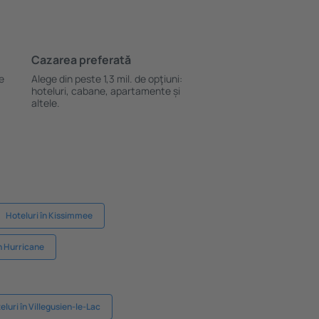
Cazarea preferată
le
Alege din peste 1,3 mil. de opţiuni:
hoteluri, cabane, apartamente și
altele.
Hoteluri în Kissimmee
în Hurricane
eluri în Villegusien-le-Lac