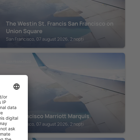
The Westin St. Francis San Francisco on
Union Square
San Francisco, 07 august 2026, 2 nopți
SAN FRANCISCO
San Francisco Marriott Marquis
San Francisco, 07 august 2026, 2 nopți