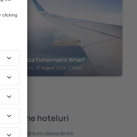
SAN FRANCISCO
Hotel Caza Fisherman's Wharf
San Francisco, 07 august 2026, 2 nopți
 mai bune hoteluri
locație atractivă sunt câteva dintre