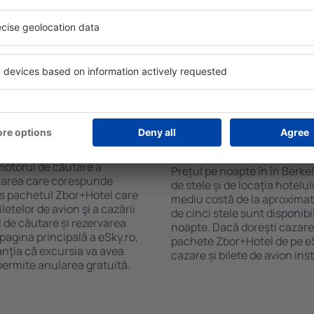
purile motorului de căutare
cu SPA, mini bar/seif în cam
ck-in și check-out, adăugați
masa, zonă de joacă pentru c
e şi gata! Rezultatele
informative despre cele mai 
ilă ȋn perioada selectată.
zonă. Unele proprietăți inclu
el ȋn centrul orașului,
Uneori, acestea încurajează 
lului.
în Berkeley.
n în Berkeley?
Cât costă o noapte d
Berkeley?
luție care te va ajuta să
motorul de căutare a
Prețul pe noapte în în Berke
cazarea care corespunde
de stele și de locaţia hotelu
es pachetul Zbor+Hotel care
mediu costă de la aproximati
telor de avion şi a cazării
de cinci stele sunt disponib
l de căutare și rezervarea
noapte. Dacă doreşti cazare 
 pagina principală a eSky.ro,
pachete Zbor+Hotel de pe eSk
anţia că excursia va avea
cazare și bilete de avion in
permite anularea gratuită.