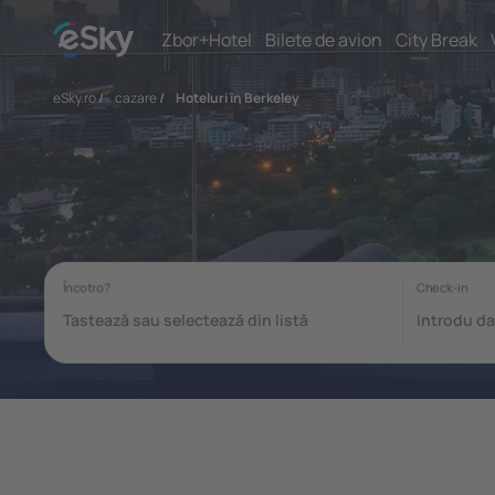
Zbor+Hotel
Bilete de avion
City Break
eSky.ro
/
cazare
/
Hoteluri în Berkeley