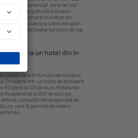
eră, centru comercial, zonă de luat
opii, parcare gratuită și broșuri
interesante atracții turistice din
d și transferul de la și către aeroport.
vizitarea obiectivelor turistice de top
e cazare la un hotel din în
ley poate varia în funcție de numărul
lui. O noapte într-un hotel de standard
v 50 până la 100 de euro. Hotelurile
ile ȋncepând de la 200 de euro pe
ieftină, consultă oferta specială de
y.ro, care ȋţi permite să rezervi
stantaneu.