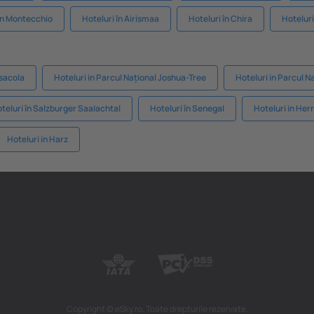
în Montecchio
Hoteluri în Airismaa
Hoteluri în Chira
Hoteluri
nsacola
Hoteluri in Parcul Național Joshua-Tree
Hoteluri in Parcul N
teluri în Salzburger Saalachtal
Hoteluri în Senegal
Hoteluri in Her
Hoteluri in Harz
Copyright © eSky.ro. Toate drepturile rezervate.