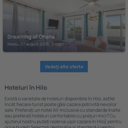
Dreaming of Ohana
Keaau, 07 august 2026, 2 nopți
Vedeţi alte oferte
Hoteluri în Hilo
Există o varietate de hoteluri disponibile în Hilo, astfel
încât fiecare turist poate găsi cazare potrivită nevoilor
sale. Preferați un hotel All-Inclusive cu standarde ȋnalte
sau preferați hoteluri confortabile cu preţuri mici? Cu
ajutorul nostru puteți rezerva uşor cazare în Hilo} pentru
orice buget! Selectați destinația şi standardul pentru