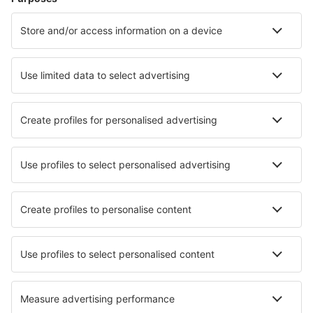
Hoteluri în Sevierville
Hoteluri în Myrtle Beach
Hoteluri în Panama City Beach
Hoteluri în Davenport
Hoteluri în Kissimmee
Hoteluri în Fraser
Hoteluri în Brooklyn
Hoteluri în Los Angeles
Hoteluri Supply
Hoteluri Dauphin Island
Cele mai bune hoteluri - orașe
Hoteluri în Pisagua
Hoteluri în Saint-Augustin-de-Desmaures
Hoteluri în Pludual
Hoteluri în Grindsted
Hoteluri în Lafrançaise
Hoteluri în Doutor Pedrinho
Hoteluri în Breville-les-Monts
Hoteluri în Berg bei Ravensburg
Hoteluri în Sebulcor
Hoteluri în Lützkampen