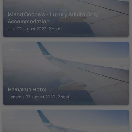
Island Goode's - Luxury Adults Only
Accommodation
Hilo, 07 august 2026, 2 nopți
HONOMU
Hamakua Hotel
Honomu, 07 august 2026, 2 nopți
HILO