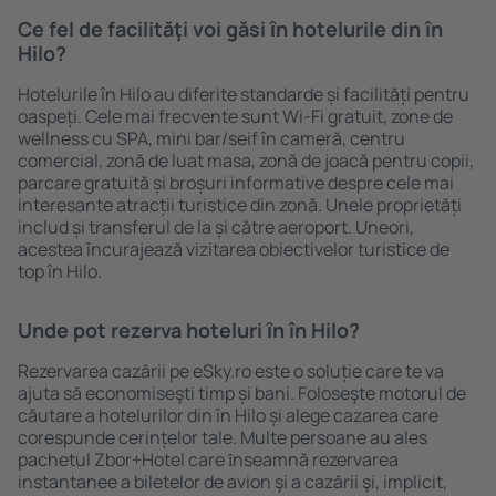
Ce fel de facilităţi voi găsi ȋn hotelurile din în
Hilo?
Hotelurile în Hilo au diferite standarde și facilități pentru
oaspeți. Cele mai frecvente sunt Wi-Fi gratuit, zone de
wellness cu SPA, mini bar/seif în cameră, centru
comercial, zonă de luat masa, zonă de joacă pentru copii,
parcare gratuită și broșuri informative despre cele mai
interesante atracții turistice din zonă. Unele proprietăți
includ și transferul de la și către aeroport. Uneori,
acestea încurajează vizitarea obiectivelor turistice de
top în Hilo.
Unde pot rezerva hoteluri ȋn în Hilo?
Rezervarea cazării pe eSky.ro este o soluție care te va
ajuta să economiseşti timp și bani. Foloseşte motorul de
căutare a hotelurilor din în Hilo și alege cazarea care
corespunde cerințelor tale. Multe persoane au ales
pachetul Zbor+Hotel care ȋnseamnă rezervarea
instantanee a biletelor de avion şi a cazării şi, implicit,