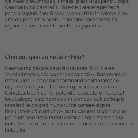
wellness precum spa și fitness, și activități pentru copii.
Cea mai bună cazare în Hilo este o alegere perfectă
pentru cupluri, familii și persoane aflate în călătorie de
afaceri, precum și pentru companii care doresc să
organizeze evenimente pentru angajații lor.
Cum pot găsi un hotel în Hilo?
Cea mai rapidă cale de a găsi un hotel în Hilo este
folosind motorul de căutare cazare eSky. Baza mare de
date cu locuri de cazare conţinând o gamă largă de
opţiuni este o garanție că veți găsi ceea ce căutați.
Completați câmpurile motorului de căutare - selectați
locul, alegeți data de check-in și check-out, adăugați
numărul de oaspeți, numărul de camere şi gata!
Rezultatele căutării vă vor arăta cazarea disponibilă ȋn
perioada selectată. Puteți verifica uşor distanța de la
hotel ȋn centrul orașului, metodele de plată și clasificarea
hotelului.