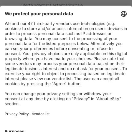
Ofertă adaptată aşteptărilor tale.
Planifică ȋn siguranţă
Rezervare fără griji cu opțiune gratuită de anulare.
Economiseşte mai mult
Prețuri atractive și oferte speciale pentru utilizatorii
conectați.
Cazarea preferată
Alege din peste 1,3 mil. de opţiuni: hoteluri, cabane,
apartamente și altele.
Cele mai căutate hoteluri de către utilizatorii eSky
Hoteluri în Statele Unite ale Americii - Orașe populare