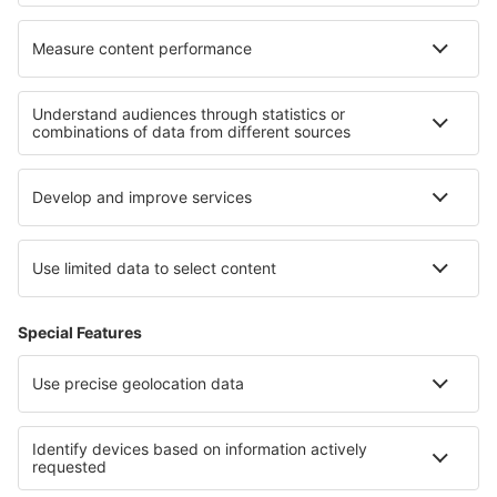
Cele mai bune hoteluri - regiuni
Hoteluri în Valea Morții
Hoteluri in Hawaii
Hoteluri la Canionul Bryce
Hoteluri in Florida Coast
Hoteluri pe Plaja Pensacola
Hoteluri în Maroc
Hoteluri in Colón
Hoteluri în Casanare
Hoteluri in Insula Brac
Hoteluri în South Bohemia