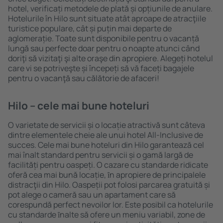
hotel, verificați metodele de plată și opțiunile de anulare.
Hotelurile în Hilo sunt situate atât aproape de atracţiile
turistice populare, cât și puțin mai departe de
aglomerație. Toate sunt disponibile pentru o vacanță
lungă sau perfecte doar pentru o noapte atunci când
doriţi să vizitaţi şi alte oraşe din apropiere. Alegeți hotelul
care vi se potriveşte și începeți să vă faceți bagajele
pentru o vacanţă sau călătorie de afaceri!
Hilo – cele mai bune hoteluri
O varietate de servicii și o locație atractivă sunt câteva
dintre elementele cheie ale unui hotel All-Inclusive de
succes. Cele mai bune hoteluri din Hilo garantează cel
mai înalt standard pentru servicii și o gamă largă de
facilități pentru oaspeți. O cazare cu standarde ridicate
oferă cea mai bună locație, ȋn apropiere de principalele
distracţii din Hilo. Oaspeții pot folosi parcarea gratuită și
pot alege o cameră sau un apartament care să
corespundă perfect nevoilor lor. Este posibil ca hotelurile
cu standarde ȋnalte să ofere un meniu variabil, zone de