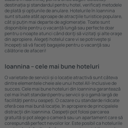
destinația şi standardul pentru hotel, verificați metodele
de plată și opțiunile de anulare. Hotelurile în Ioannina
sunt situate atât aproape de atracţiile turistice populare,
cât și puțin mai departe de aglomerație. Toate sunt
disponibile pentru o vacanță lungă sau perfecte doar
pentru o noapte atunci când doriţi să vizitaţi şi alte oraşe
din apropiere. Alegeți hotelul care vi se potriveşte și
începeți să vă faceți bagajele pentru o vacanţă sau
călătorie de afaceri!
Ioannina – cele mai bune hoteluri
O varietate de servicii și o locație atractivă sunt câteva
dintre elementele cheie ale unui hotel All-Inclusive de
succes. Cele mai bune hoteluri din Ioannina garantează
cel mai înalt standard pentru servicii și o gamă largă de
facilități pentru oaspeți. O cazare cu standarde ridicate
oferă cea mai bună locație, ȋn apropiere de principalele
distracţii din Ioannina. Oaspeții pot folosi parcarea
gratuită și pot alege o cameră sau un apartament care să
corespundă perfect nevoilor lor. Este posibil ca hotelurile