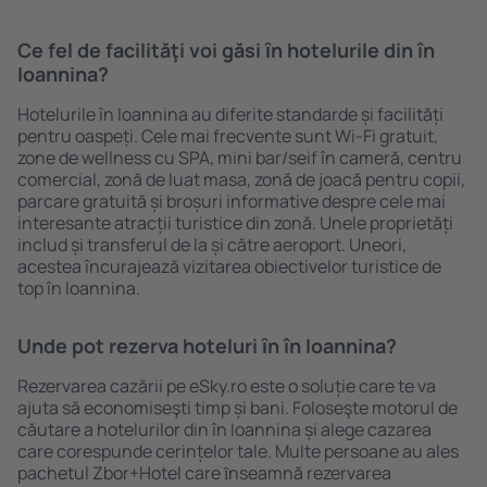
Ce fel de facilităţi voi găsi ȋn hotelurile din în
Ioannina?
Hotelurile în Ioannina au diferite standarde și facilități
pentru oaspeți. Cele mai frecvente sunt Wi-Fi gratuit,
zone de wellness cu SPA, mini bar/seif în cameră, centru
comercial, zonă de luat masa, zonă de joacă pentru copii,
parcare gratuită și broșuri informative despre cele mai
interesante atracții turistice din zonă. Unele proprietăți
includ și transferul de la și către aeroport. Uneori,
acestea încurajează vizitarea obiectivelor turistice de
top în Ioannina.
Unde pot rezerva hoteluri ȋn în Ioannina?
Rezervarea cazării pe eSky.ro este o soluție care te va
ajuta să economiseşti timp și bani. Foloseşte motorul de
căutare a hotelurilor din în Ioannina și alege cazarea
care corespunde cerințelor tale. Multe persoane au ales
pachetul Zbor+Hotel care ȋnseamnă rezervarea