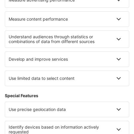
Hoteluri în Oppeano
Hoteluri în Carei
Cele mai bune hoteluri - regiuni
Hoteluri in Insulele Ciclade
Hoteluri in Euboea
Hoteluri in Karpathos
Hoteluri in Peninsula Peloponeza
Hoteluri în Itaca
Hoteluri în Gold Coast
Hoteluri in Costa Calida
Hoteluri in Porta del Sol
Hoteluri in Masuria
Hoteluri în Parcul Național Biebrzański