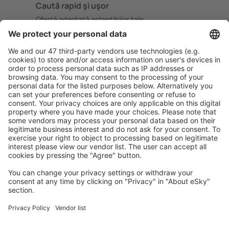
Caută rapid şi uşor
Ofertă adaptată aşteptărilor tale.
Planifică ȋn siguranţă
Rezervare fără griji cu opțiune gratuită de anulare.
Economiseşte mai mult
Prețuri atractive și oferte speciale pentru utilizatorii
conectați.
Cazarea preferată
Alege din peste 1,3 mil. de opţiuni: hoteluri, cabane,
apartamente și altele.
Cele mai căutate hoteluri de către utilizatorii eSky
Hoteluri în Grecia - Orașe populare