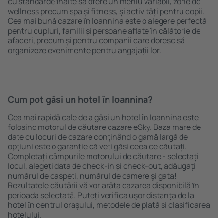
cu standarde ȋnalte să ofere un meniu variabil, zone de
wellness precum spa și fitness, și activități pentru copii.
Cea mai bună cazare în Ioannina este o alegere perfectă
pentru cupluri, familii și persoane aflate în călătorie de
afaceri, precum și pentru companii care doresc să
organizeze evenimente pentru angajații lor.
Cum pot găsi un hotel în Ioannina?
Cea mai rapidă cale de a găsi un hotel în Ioannina este
folosind motorul de căutare cazare eSky. Baza mare de
date cu locuri de cazare conţinând o gamă largă de
opţiuni este o garanție că veți găsi ceea ce căutați.
Completați câmpurile motorului de căutare - selectați
locul, alegeți data de check-in și check-out, adăugați
numărul de oaspeți, numărul de camere şi gata!
Rezultatele căutării vă vor arăta cazarea disponibilă ȋn
perioada selectată. Puteți verifica uşor distanța de la
hotel ȋn centrul orașului, metodele de plată și clasificarea
hotelului.