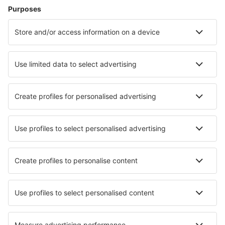
Hoteluri în Rethimnon
Hoteluri în Chania
Hoteluri în Atena
Hoteluri în Paros
Hoteluri în Salonic
Hoteluri în Firostefan
Hoteluri în Syros
Hoteluri în Nikiana
Hoteluri în Fourka
Hoteluri în Megalochori (Santorini)
Cele mai bune hoteluri - orașe
Hoteluri în Braintree
Hoteluri în Ciftlik
Hoteluri în Mežotne
Hoteluri în San Esteban De La Sierra
Hoteluri în Invercargill
Hoteluri în Villejuif
Hoteluri în Viens
Hoteluri în Tachov