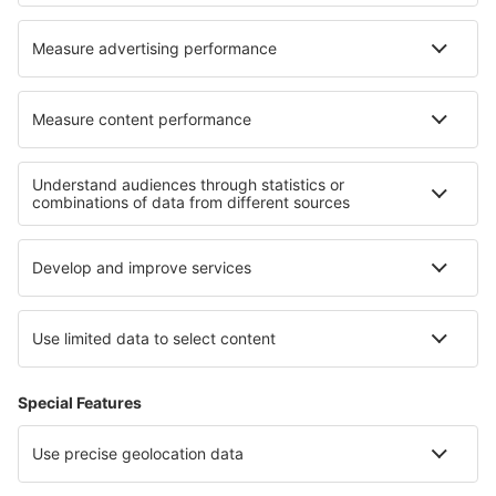
Hoteluri în Nikko
Hoteluri în Ontario
Cele mai bune hoteluri - regiuni
Hoteluri in Golful Suez
Hoteluri in Giza
Hoteluri in Guvernoratul Sharqia
Hoteluri in Alexandria
Hoteluri in Luxor
Hoteluri în Uruguay
Hoteluri in Provincia Madrid
Hoteluri in Kings Canyon National Park
Hoteluri in Ñuble
Hoteluri in Insula Korcula