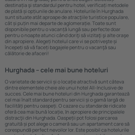
destinația şi standardul pentru hotel, verificați metodele
de plată și opțiunile de anulare. Hotelurile în Hurghada
sunt situate atât aproape de atracţiile turistice populare,
cât și puțin mai departe de aglomerație. Toate sunt
disponibile pentru o vacanță lungă sau perfecte doar
pentru o noapte atunci când doriţi să vizitaţi şi alte oraşe
din apropiere. Alegeți hotelul care vi se potriveşte și
începeți să vă faceți bagajele pentru o vacanţă sau
călătorie de afaceri!
Hurghada – cele mai bune hoteluri
O varietate de servicii și o locație atractivă sunt câteva
dintre elementele cheie ale unui hotel All-Inclusive de
succes. Cele mai bune hoteluri din Hurghada garantează
cel mai înalt standard pentru servicii și o gamă largă de
facilități pentru oaspeți. O cazare cu standarde ridicate
oferă cea mai bună locație, ȋn apropiere de principalele
distracţii din Hurghada. Oaspeții pot folosi parcarea
gratuită și pot alege o cameră sau un apartament care să
corespundă perfect nevoilor lor. Este posibil ca hotelurile