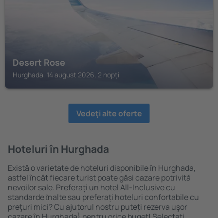
Desert Rose
Hurghada, 14 august 2026, 2 nopți
Vedeţi alte oferte
Hoteluri în Hurghada
Există o varietate de hoteluri disponibile în Hurghada,
astfel încât fiecare turist poate găsi cazare potrivită
nevoilor sale. Preferați un hotel All-Inclusive cu
standarde ȋnalte sau preferați hoteluri confortabile cu
preţuri mici? Cu ajutorul nostru puteți rezerva uşor
cazare în Hurghada} pentru orice buget! Selectați