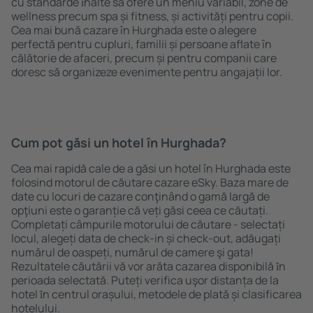
cu standarde ȋnalte să ofere un meniu variabil, zone de
wellness precum spa și fitness, și activități pentru copii.
Cea mai bună cazare în Hurghada este o alegere
perfectă pentru cupluri, familii și persoane aflate în
călătorie de afaceri, precum și pentru companii care
doresc să organizeze evenimente pentru angajații lor.
Cum pot găsi un hotel în Hurghada?
Cea mai rapidă cale de a găsi un hotel în Hurghada este
folosind motorul de căutare cazare eSky. Baza mare de
date cu locuri de cazare conţinând o gamă largă de
opţiuni este o garanție că veți găsi ceea ce căutați.
Completați câmpurile motorului de căutare - selectați
locul, alegeți data de check-in și check-out, adăugați
numărul de oaspeți, numărul de camere şi gata!
Rezultatele căutării vă vor arăta cazarea disponibilă ȋn
perioada selectată. Puteți verifica uşor distanța de la
hotel ȋn centrul orașului, metodele de plată și clasificarea
hotelului.