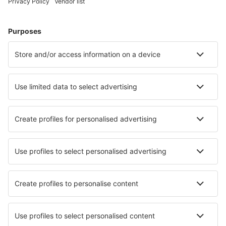
Hoteluri în 6th Of October City
Hoteluri în Alexandria
Hoteluri în Gizah
Hoteluri în Cairo
Hoteluri în Alamein
Hoteluri în Garden City
Hoteluri în Ismailia
Hoteluri în Manguna
Hoteluri în Burg El Arab
Hoteluri în Kharga
Cele mai bune hoteluri - orașe
Hoteluri în Padang
Hoteluri în Carnota
Hoteluri în Williston
Hoteluri în Madera
Hoteluri în Riom-es-Montagne
Hoteluri în Upper Kingsclear
Hoteluri în Bentota
Hoteluri în Saint-Lambert