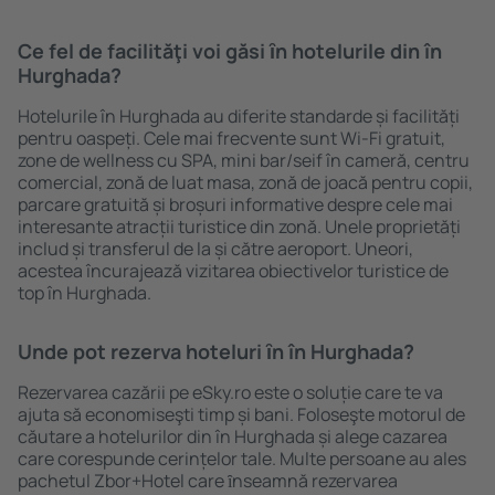
Ce fel de facilităţi voi găsi ȋn hotelurile din în
Hurghada?
Hotelurile în Hurghada au diferite standarde și facilități
pentru oaspeți. Cele mai frecvente sunt Wi-Fi gratuit,
zone de wellness cu SPA, mini bar/seif în cameră, centru
comercial, zonă de luat masa, zonă de joacă pentru copii,
parcare gratuită și broșuri informative despre cele mai
interesante atracții turistice din zonă. Unele proprietăți
includ și transferul de la și către aeroport. Uneori,
acestea încurajează vizitarea obiectivelor turistice de
top în Hurghada.
Unde pot rezerva hoteluri ȋn în Hurghada?
Rezervarea cazării pe eSky.ro este o soluție care te va
ajuta să economiseşti timp și bani. Foloseşte motorul de
căutare a hotelurilor din în Hurghada și alege cazarea
care corespunde cerințelor tale. Multe persoane au ales
pachetul Zbor+Hotel care ȋnseamnă rezervarea