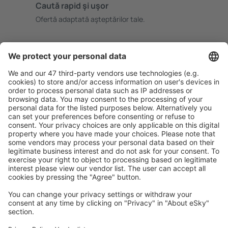
Caută rapid şi uşor
Ofertă adaptată aşteptărilor tale.
Planifică ȋn siguranţă
Rezervare fără griji cu opțiune gratuită de anulare.
Economiseşte mai mult
Prețuri atractive și oferte speciale pentru utilizatorii
conectați.
Cazarea preferată
Alege din peste 1,3 mil. de opţiuni: hoteluri, cabane,
apartamente și altele.
Cele mai căutate hoteluri de către utilizatorii eSky
Hoteluri în Egipt - Orașe populare