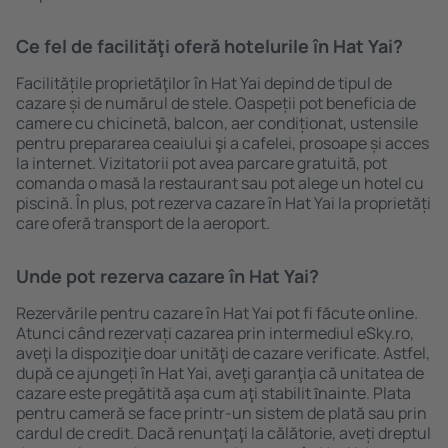
Ce fel de facilităţi oferă hotelurile în Hat Yai?
Facilitățile proprietăţilor în Hat Yai depind de tipul de
cazare și de numărul de stele. Oaspeții pot beneficia de
camere cu chicinetă, balcon, aer condiționat, ustensile
pentru prepararea ceaiului şi a cafelei, prosoape și acces
la internet. Vizitatorii pot avea parcare gratuită, pot
comanda o masă la restaurant sau pot alege un hotel cu
piscină. În plus, pot rezerva cazare în Hat Yai la proprietăți
care oferă transport de la aeroport.
Unde pot rezerva cazare în Hat Yai?
Rezervările pentru cazare în Hat Yai pot fi făcute online.
Atunci când rezervați cazarea prin intermediul eSky.ro,
aveţi la dispoziţie doar unităţi de cazare verificate. Astfel,
după ce ajungeți în Hat Yai, aveţi garanţia că unitatea de
cazare este pregătită aşa cum aţi stabilit ȋnainte. Plata
pentru cameră se face printr-un sistem de plată sau prin
cardul de credit. Dacă renunţaţi la călătorie, aveți dreptul