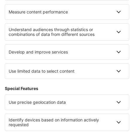
Cele mai bune locuri de cazare - regiuni
Cazare in Krabi
Cazare pe Plaja Pattaya
Cazare on Phi Phi Islands
Cazare in Chiang Mai
Cazare on Ko Lanta
Cazare în Varadero
Cazare în Moelltal
Cazare in Mahe
Cazare in Worthersee
Cazare in Guvernoratul Sinaiul de Nord