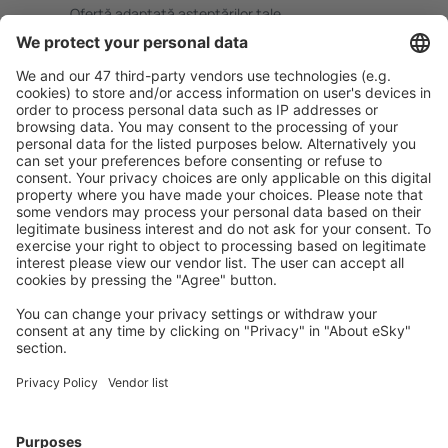
Ofertă adaptată aşteptărilor tale.
Planifică ȋn siguranţă
Rezervare fără griji cu opțiune gratuită de anulare.
Economiseşte mai mult
Prețuri atractive și oferte speciale pentru utilizatorii
conectați.
Cazarea preferată
Alege din peste 1,3 mil. de opţiuni: hoteluri, cabane,
apartamente și altele.
Cele mai căutate cazări de către utilizatorii eSky
Cazare în Thailanda - Orașe populare