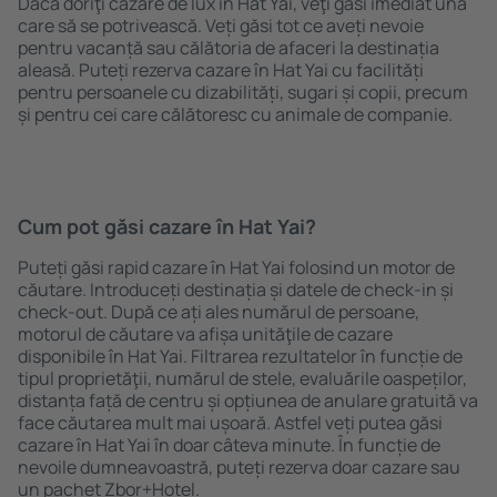
Dacă doriţi cazare de lux în Hat Yai, veţi găsi imediat una
care să se potrivească. Veți găsi tot ce aveți nevoie
pentru vacanță sau călătoria de afaceri la destinația
aleasă. Puteți rezerva cazare în Hat Yai cu facilități
pentru persoanele cu dizabilități, sugari și copii, precum
și pentru cei care călătoresc cu animale de companie.
Cum pot găsi cazare în Hat Yai?
Puteți găsi rapid cazare în Hat Yai folosind un motor de
căutare. Introduceți destinația și datele de check-in și
check-out. După ce ați ales numărul de persoane,
motorul de căutare va afișa unităţile de cazare
disponibile în Hat Yai. Filtrarea rezultatelor în funcție de
tipul proprietăţii, numărul de stele, evaluările oaspeților,
distanța față de centru și opțiunea de anulare gratuită va
face căutarea mult mai ușoară. Astfel veți putea găsi
cazare în Hat Yai în doar câteva minute. În funcție de
nevoile dumneavoastră, puteți rezerva doar cazare sau
un pachet Zbor+Hotel.