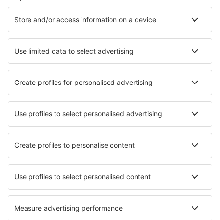
Cazare în Chiang Mai
Cazare în Bangkok
Cazare în Patong Beach
Cazare în Pattaya
Cazare în Bo Phut
Cazare în That Phanom
Cazare în Bang Po
Cazare în Buriram
Cazare în Sa Khu
Cazare în Don Sak
Cele mai bune locuri de cazare - orașe
Cazare în Soledad
Cazare în La Serna
Cazare în Maisod
Cazare în Vallromanas
Cazare în Pellérd
Cazare în Llanishen
Cazare în Rieussec
Cazare în Quarto Inferiore
Cazare în Xingcheng
Cazare în Chesapeake