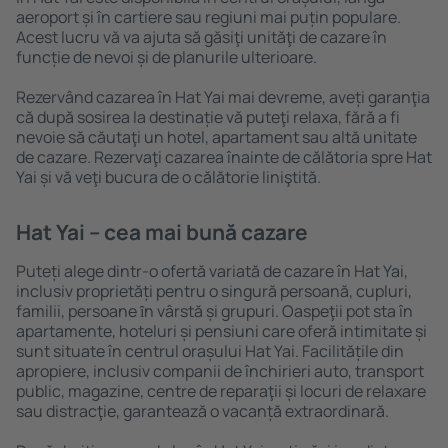
aeroport și în cartiere sau regiuni mai puțin populare.
Acest lucru vă va ajuta să găsiţi unităţi de cazare în
funcție de nevoi și de planurile ulterioare.
Rezervând cazarea în Hat Yai mai devreme, aveți garanţia
că după sosirea la destinație vă puteţi relaxa, fără a fi
nevoie să căutaţi un hotel, apartament sau altă unitate
de cazare. Rezervaţi cazarea înainte de călătoria spre Hat
Yai și vă veţi bucura de o călătorie liniştită.
Hat Yai – cea mai bună cazare
Puteți alege dintr-o ofertă variată de cazare în Hat Yai,
inclusiv proprietăți pentru o singură persoană, cupluri,
familii, persoane ȋn vârstă și grupuri. Oaspeţii pot sta în
apartamente, hoteluri și pensiuni care oferă intimitate și
sunt situate în centrul orașului Hat Yai. Facilitățile din
apropiere, inclusiv companii de închirieri auto, transport
public, magazine, centre de reparaţii și locuri de relaxare
sau distracţie, garantează o vacanță extraordinară.