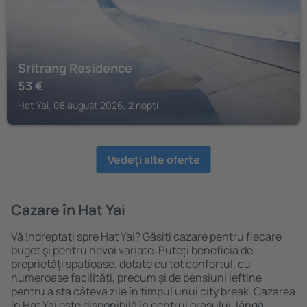
Sritrang Residence
53
€
Hat Yai, 08 august 2026, 2 nopți
Vedeţi alte oferte
Cazare în Hat Yai
Vă ȋndreptaţi spre Hat Yai? Găsiți cazare pentru fiecare
buget şi pentru nevoi variate. Puteți beneficia de
proprietăți spațioase, dotate cu tot confortul, cu
numeroase facilități, precum și de pensiuni ieftine
pentru a sta câteva zile în timpul unui city break. Cazarea
în Hat Yai este disponibilă în centrul orașului, lângă