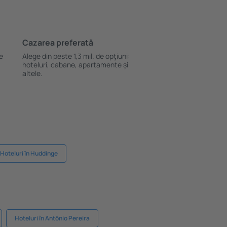
Cazarea preferată
le
Alege din peste 1,3 mil. de opţiuni:
hoteluri, cabane, apartamente și
altele.
Hoteluri în Huddinge
Hoteluri în Antônio Pereira