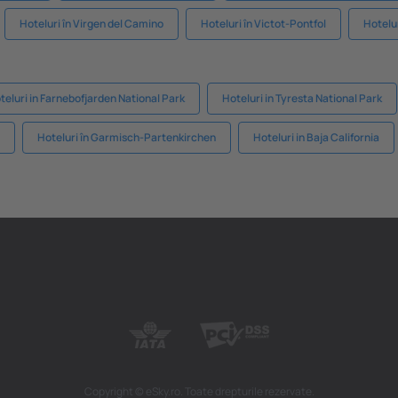
Hoteluri în Virgen del Camino
Hoteluri în Victot-Pontfol
Hotelur
teluri in Farnebofjarden National Park
Hoteluri in Tyresta National Park
Hoteluri în Garmisch-Partenkirchen
Hoteluri in Baja California
Copyright © eSky.ro. Toate drepturile rezervate.