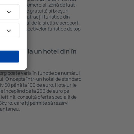
eră, centru comercial, zonă de luat
opii, parcare gratuită și broșuri
interesante atracții turistice din
d și transferul de la și către aeroport.
vizitarea obiectivelor turistice de top
e cazare la un hotel din în
org poate varia în funcție de numărul
lui. O noapte într-un hotel de standard
v 50 până la 100 de euro. Hotelurile
ile ȋncepând de la 200 de euro pe
ieftină, consultă oferta specială de
y.ro, care ȋţi permite să rezervi
stantaneu.