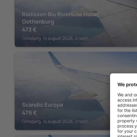
Radisson Blu Riverside Hotel,
Gothenburg
473
€
Goteborg, 14 august 2026, 2 nopți
GOTEBORG
Scandic Europa
479
€
Goteborg, 14 august 2026, 2 nopți