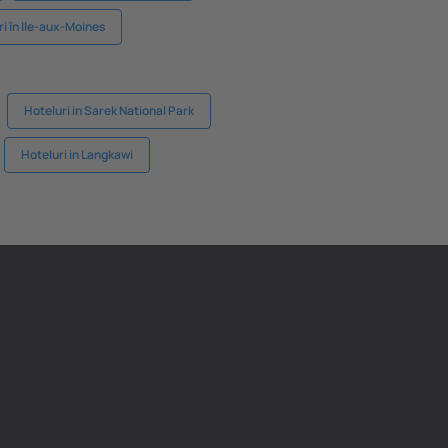
i în Ile-aux-Moines
Hoteluri in Sarek National Park
Hoteluri in Langkawi