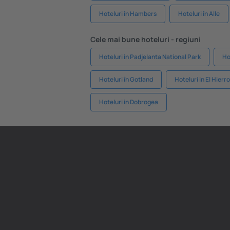
Hoteluri în Hambers
Hoteluri în Alle
Cele mai bune hoteluri - regiuni
Hoteluri in Padjelanta National Park
Ho
Hoteluri în Gotland
Hoteluri in El Hierro
Hoteluri in Dobrogea