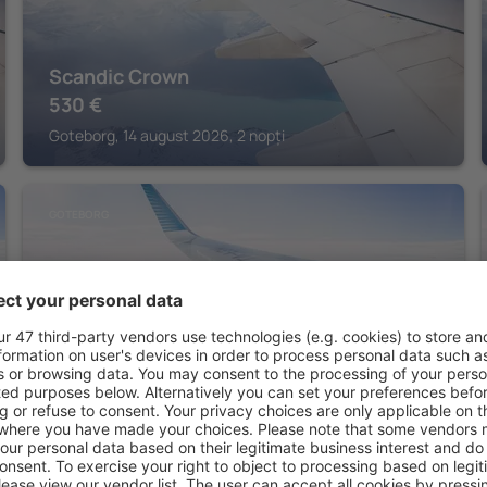
Scandic Crown
530
€
Goteborg, 14 august 2026, 2 nopți
GOTEBORG
Liseberg Grand Curiosa Hotel
480
€
Goteborg, 14 august 2026, 2 nopți