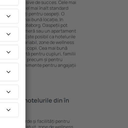
tel All-Inclusive de succes. Cele mai
garantează cel mai înalt standard
gă de facilități pentru oaspeți. O
 oferă cea mai bună locație, ȋn
tracţii din Goteborg. Oaspeții pot
 pot alege o cameră sau un apartament
voilor lor. Este posibil ca hotelurile
 un meniu variabil, zone de wellness
ivități pentru copii. Cea mai bună
egere perfectă pentru cupluri, familii
rie de afaceri, precum și pentru
ganizeze evenimente pentru angajații
oi găsi ȋn hotelurile din în
erite standarde și facilități pentru
sunt Wi-Fi gratuit, zone de wellness