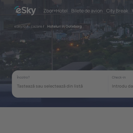
Zbor+Hotel
Bilete de avion
City Break
eSky.ro
/
cazare
/
Hoteluri în Goteborg