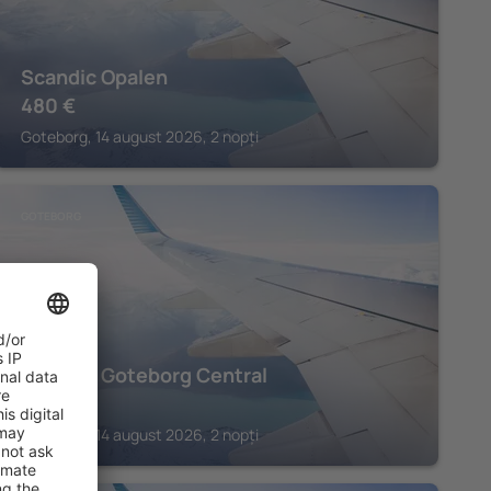
Scandic Opalen
480
€
Goteborg, 14 august 2026, 2 nopți
GOTEBORG
Scandic Goteborg Central
525
€
Goteborg, 14 august 2026, 2 nopți