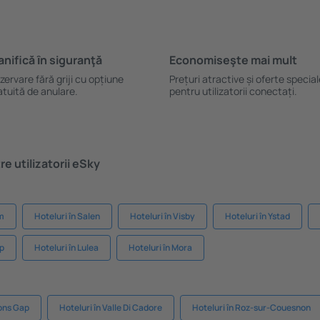
anifică ȋn siguranţă
Economiseşte mai mult
zervare fără griji cu opțiune
Prețuri atractive și oferte specia
atuită de anulare.
pentru utilizatorii conectați.
e utilizatorii eSky
lm
Hoteluri în Salen
Hoteluri în Visby
Hoteluri în Ystad
up
Hoteluri în Lulea
Hoteluri în Mora
tons Gap
Hoteluri în Valle Di Cadore
Hoteluri în Roz-sur-Couesnon