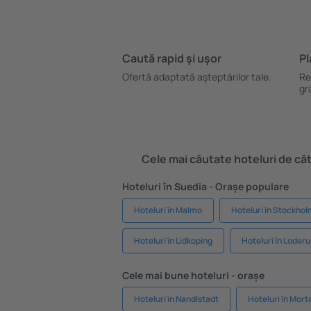
Caută rapid şi uşor
Pl
Ofertă adaptată aşteptărilor tale.
Re
gr
Cele mai căutate hoteluri de cătr
Hoteluri în Suedia - Orașe populare
Hoteluri în Malmo
Hoteluri în Stockho
Hoteluri în Lidkoping
Hoteluri în Loder
Cele mai bune hoteluri - orașe
Hoteluri în Nandlstadt
Hoteluri în Mor