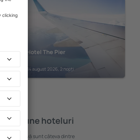
GOTEBORG
Clarion Hotel The Pier
577
€
Goteborg, 14 august 2026, 2 nopți
 mai bune hoteluri
locație atractivă sunt câteva dintre