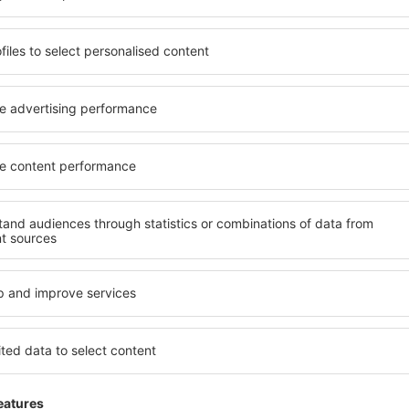
ită nevoilor sale. Preferați
elementele cheie ale unui ho
alte sau preferați hoteluri
bune hoteluri din Goteborg 
rul nostru puteți rezerva
pentru servicii și o gamă lar
 buget! Selectați destinația
cazare cu standarde ridicate
metodele de plată și
apropiere de principalele dis
teborg sunt situate atât
folosi parcarea gratuită și
re, cât și puțin mai departe
care să corespundă perfect ne
le pentru o vacanță lungă
cu standarde ȋnalte să ofere
ci când doriţi să vizitaţi şi
precum spa și fitness, și act
l care vi se potriveşte și
cazare în Goteborg este o al
o vacanţă sau călătorie de
și persoane aflate în călăto
companii care doresc să or
lor.
oteborg?
Ce fel de facilităţi v
Goteborg?
 în Goteborg este folosind
 mare de date cu locuri de
Hotelurile în Goteborg au dif
uni este o garanție că veți
oaspeți. Cele mai frecvente 