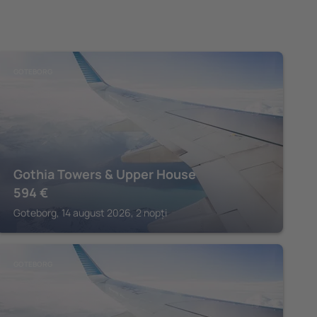
GOTEBORG
Gothia Towers & Upper House
594
€
Goteborg, 14 august 2026, 2 nopți
GOTEBORG