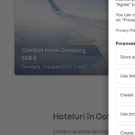
GOTEBORG
Comfort Hotel Goteborg
508
€
Goteborg, 14 august 2026, 2 nopți
Hoteluri în Goteborg
Există o varietate de hoteluri disponib