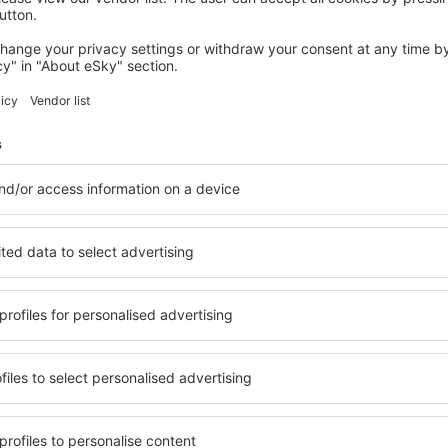
GOTEBORG
Elite Park Avenue Hotel
272
€
Goteborg, 17 august 2026, 2 nopți
Vedeți mai multe hoteluri în Goteborg
Goteborg – cele
ile în Goteborg, astfel încât
O varietate de servicii și o 