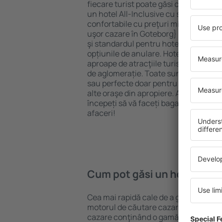
fiecare turist poate găsi cazare potriv
un hotel All-Inclusive cu standarde ȋn
confortabile cu preţuri mici? Cu ajuto
uşor cazare în Goteborg} pentru orice
şi standardul pentru hotel, verificați 
opțiunile de anulare. Hotelurile în Go
aproape de atracţiile turistice popula
de aglomerație. Toate sunt disponibi
sau perfecte doar pentru o noapte atun
alte oraşe din apropiere. Alegeți hotelu
începeți să vă faceți bagajele pentru 
afaceri!
Cum pot găsi un hotel în G
Cea mai rapidă cale de a găsi un hotel
motorul de căutare cazare eSky. Baza
cazare conţinând o gamă largă de opţi