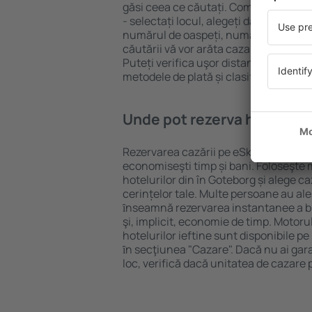
găsi ceea ce căutați. Completați câm
- selectați locul, alegeți data de che
numărul de oaspeți, numărul de camer
căutării vă vor arăta cazarea disponib
Puteți verifica uşor distanța de la hot
metodele de plată și clasificarea hote
Unde pot rezerva hoteluri 
Rezervarea cazării pe eSky.ro este o so
economiseşti timp și bani. Foloseşte 
hotelurilor din în Goteborg și alege 
cerințelor tale. Multe persoane au al
ȋnseamnă rezervarea instantanee a bile
şi, implicit, economie de timp. Motoru
hotelurilor ieftine sunt disponibile pe
ȋn secţiunea "Cazare". Dacă nu ai gar
loc, verifică dacă unitatea de cazare 