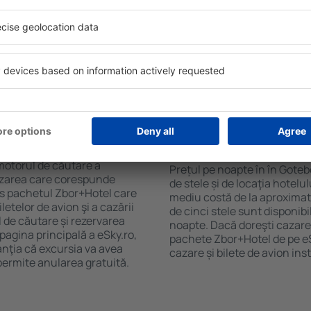
purile motorului de căutare
cu SPA, mini bar/seif în cam
ck-in și check-out, adăugați
masa, zonă de joacă pentru c
e şi gata! Rezultatele
informative despre cele mai 
ilă ȋn perioada selectată.
zonă. Unele proprietăți inclu
el ȋn centrul orașului,
Uneori, acestea încurajează 
lului.
în Goteborg.
ȋn în Goteborg?
Cât costă o noapte d
Goteborg?
luție care te va ajuta să
motorul de căutare a
Prețul pe noapte în în Goteb
cazarea care corespunde
de stele și de locaţia hotelu
es pachetul Zbor+Hotel care
mediu costă de la aproximati
telor de avion şi a cazării
de cinci stele sunt disponib
l de căutare și rezervarea
noapte. Dacă doreşti cazare 
 pagina principală a eSky.ro,
pachete Zbor+Hotel de pe eSk
anţia că excursia va avea
cazare și bilete de avion in
permite anularea gratuită.