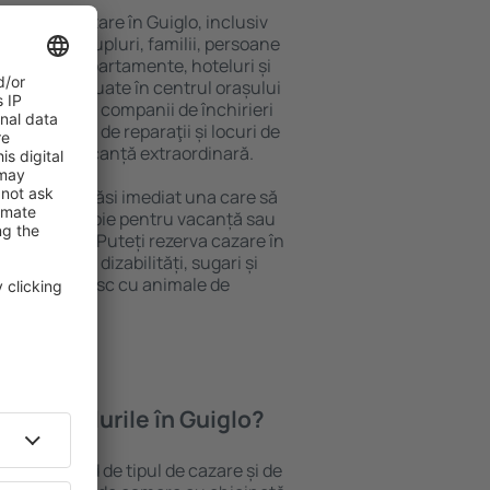
ariată de cazare în Guiglo, inclusiv
 persoană, cupluri, familii, persoane
i pot sta în apartamente, hoteluri și
e și sunt situate în centrul orașului
iere, inclusiv companii de închirieri
ine, centre de reparaţii și locuri de
antează o vacanță extraordinară.
Guiglo, veţi găsi imediat una care să
t ce aveți nevoie pentru vacanță sau
nația aleasă. Puteți rezerva cazare în
rsoanele cu dizabilități, sugari și
care călătoresc cu animale de
oferă hotelurile în Guiglo?
 Guiglo depind de tipul de cazare și de