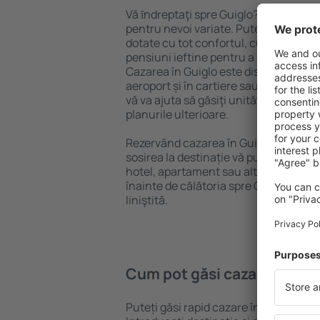
Vă ȋndreptaţi spre Guiglo? Găsiți caza
pentru nevoi variate. Puteți beneficia
dotate cu tot confortul, cu numeroase 
pensiuni ieftine pentru a sta câteva zi
Cazarea în Guiglo este disponibilă în 
aeroport și în cartiere sau regiuni ma
vă va ajuta să găsiţi unităţi de cazare 
planurile ulterioare.
Rezervând cazarea în Guiglo mai devr
sosirea la destinație vă puteţi relaxa, 
hotel, apartament sau altă unitate de
înainte de călătoria spre Guiglo și vă 
liniştită.
Cum pot găsi cazare în Gui
Puteți găsi rapid cazare în Guiglo fol