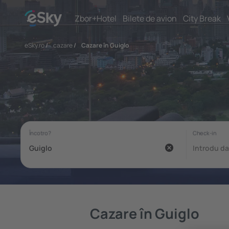
Zbor+Hotel
Bilete de avion
City Break
eSky.ro
/
cazare
/
Cazare în Guiglo
Cazare în Guiglo