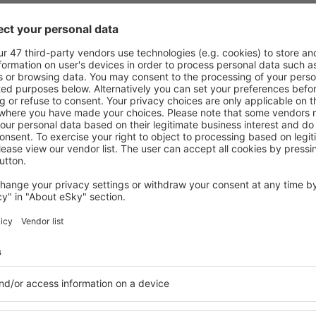
re pentru fiecare buget şi
Puteți alege dintr-o ofertă v
 de proprietăți spațioase,
proprietăți pentru o singură
facilități, precum și de
ȋn vârstă și grupuri. Oaspeţi
le în timpul unui city break.
pensiuni care oferă intimitat
centrul orașului, lângă
Guiglo. Facilitățile din aprop
i puțin populare. Acest lucru
auto, transport public, magaz
în funcție de nevoi și de
relaxare sau distracţie, gar
Dacă doriţi cazare de lux în 
eme, aveți garanţia că după
se potrivească. Veți găsi to
fără a fi nevoie să căutaţi un
călătoria de afaceri la desti
 cazare. Rezervaţi cazarea
Guiglo cu facilități pentru pe
veţi bucura de o călătorie
copii, precum și pentru cei 
companie.
glo?
Ce fel de facilităţi 
osind un motor de căutare.
Facilitățile proprietăţilor în