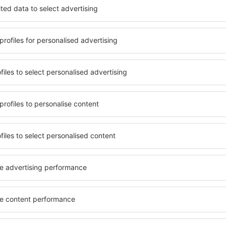
heck-in și check-out. După ce
numărul de stele. Oaspeții 
 de căutare va afișa
balcon, aer condiționat, ust
o. Filtrarea rezultatelor în
cafelei, prosoape și acces la
de stele, evaluările
gratuită, pot comanda o mas
 opțiunea de anulare gratuită
hotel cu piscină. În plus, pot
fel veți putea găsi cazare în
care oferă transport de la a
ie de nevoile
cazare sau un pachet
 Guiglo?
Cât costă cazarea î
t fi făcute online. Atunci
Costul cazării în Guiglo depi
 eSky.ro, aveţi la dispoziţie
ieftine proprietăți includ ha
el, după ce ajungeți în
timp ce hotelurile și aparta
cazare este pregătită aşa
Costul rezervării depinde de
 cameră se face printr-un
de oaspeți. Când vine vorba 
dit. Dacă renunţaţi la
accesibil pe tot parcursul an
tuit rezervarea de cazare în
extrasezon. Dacă numărul d
rea gratuită este menţionat
mare, costul pentru fiecare 
re.
mai mult, rezervați cazare î
săptămână.