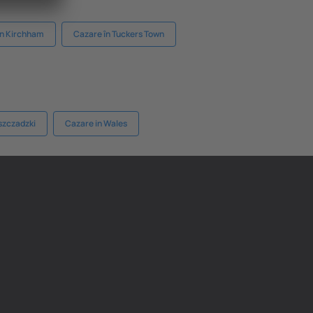
în Kirchham
Cazare în Tuckers Town
eszczadzki
Cazare in Wales