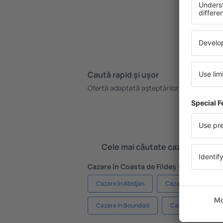
Caută rapid şi uşor
Pl
Ofertă adaptată aşteptărilor tale.
Re
gr
Cele mai căutate cazări de către 
Cazare în Coasta de Fildeș - Orașe popu
Cazare în Abidjan
Cazare în Yamousso
Cazare în Boundiali
Cazare în Abengou