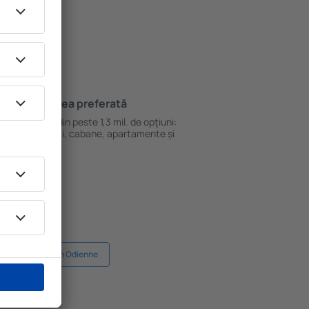
Cazarea preferată
le
Alege din peste 1,3 mil. de opţiuni:
hoteluri, cabane, apartamente și
altele.
Cazare în Odienne