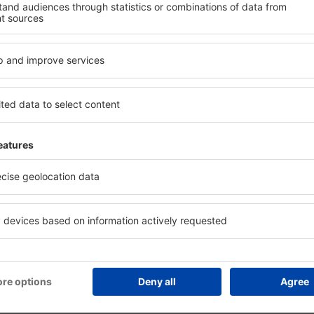
anifică ȋn siguranţă
Economiseşte mai mult
zervare fără griji cu opțiune
Prețuri atractive și oferte specia
atuită de anulare.
pentru utilizatorii conectați.
utilizatorii eSky
lare
ukro
Cazare în Bouake
Cazare în Gagnoa
Cazare în Korhogo
rou
Cazare în Bongouanou
Cazare în Taabo