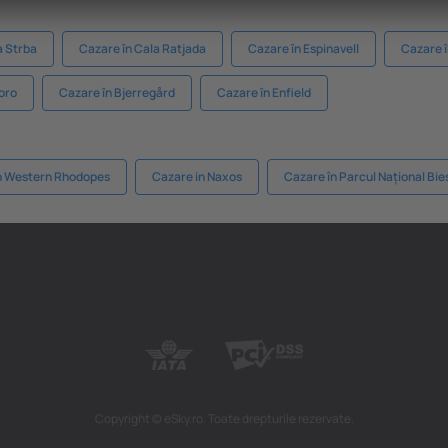
a Strba
Cazare în Cala Ratjada
Cazare în Espinavell
Cazare 
boro
Cazare în Bjerregård
Cazare în Enfield
n Western Rhodopes
Cazare in Naxos
Cazare în Parcul Național Bi
Copyright © eSky.ro. Toate drepturile rezervate.