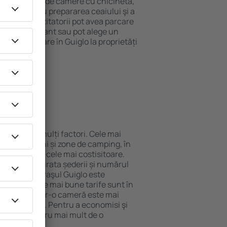
pot beneficia de camere cu chicinetă,
ensile pentru prepararea ceaiului şi a
 internet. Vizitatorii pot avea parcare
ă la restaurant sau pot alege un
 rezerva cazare în Guiglo la proprietăți
eroport.
n Guiglo?
nde de mai mulți factori. Cele mai
nuri, pensiuni și zone de camping, în
mentele sunt cele mai costisitoare.
 perioadă, durata șederii și numărul
de cazare, oraşul Guiglo este
ului, dar cele mai bune tarife sunt în
e oaspeţi ȋntr-o cameră este mai
va fi mai mic. Pentru a economisi şi
n Guiglo pentru mai mult de o