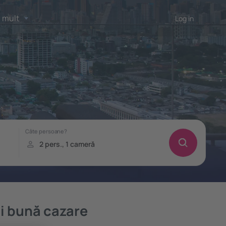
 mult
Log in
i bună cazare