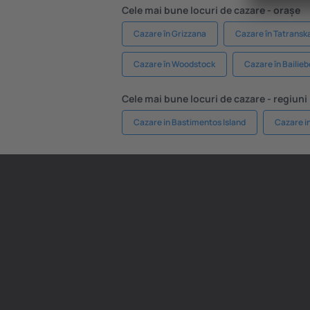
Cele mai bune locuri de cazare - orașe
Cazare în Grizzana
Cazare în Tatransk
Cazare în Woodstock
Cazare în Bailie
Cele mai bune locuri de cazare - regiuni
Cazare in Bastimentos Island
Cazare i