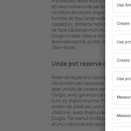
Introduceți destinația și datele de c
ați ales numărul de persoane, motorul
unităţile de cazare disponibile în Guigl
funcție de tipul proprietăţii, numărul 
oaspeților, distanța față de centru și
va face căutarea mult mai ușoară. Ast
Guiglo în doar câteva minute. În funcț
dumneavoastră, puteți rezerva doar 
Zbor+Hotel.
Unde pot rezerva cazare în
Rezervările pentru cazare în Guiglo po
când rezervați cazarea prin intermediul
doar unităţi de cazare verificate. Astf
Guiglo, aveţi garanţia că unitatea de 
cum aţi stabilit ȋnainte. Plata pentru
sistem de plată sau prin cardul de cre
călătorie, aveți dreptul de a anula gra
Guiglo. Termenul limită pentru anula
atunci când căutați opţiunile de caza