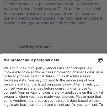
Denis este accesibil pe tot parcursul anului, dar cele mai
bune tarife sunt în extrasezon. Dacă numărul de oaspeţi
ȋntr-o cameră este mai mare, costul pentru fiecare va fi
mai mic. Pentru a economisi şi mai mult, rezervați cazare
în Insula Denis pentru mai mult de o săptămână.
Caută rapid şi uşor
Ofertă adaptată aşteptărilor tale.
Planifică ȋn siguranţă
Rezervare fără griji cu opțiune gratuită de anulare.
Economiseşte mai mult
Prețuri atractive și oferte speciale pentru utilizatorii
conectați.