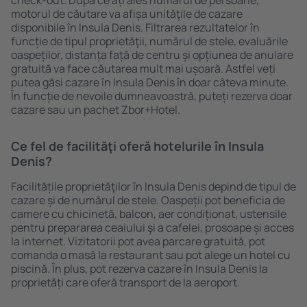
check-out. După ce ați ales numărul de persoane,
motorul de căutare va afișa unităţile de cazare
disponibile în Insula Denis. Filtrarea rezultatelor în
funcție de tipul proprietăţii, numărul de stele, evaluările
oaspeților, distanța față de centru și opțiunea de anulare
gratuită va face căutarea mult mai ușoară. Astfel veți
putea găsi cazare în Insula Denis în doar câteva minute.
În funcție de nevoile dumneavoastră, puteți rezerva doar
cazare sau un pachet Zbor+Hotel.
Ce fel de facilităţi oferă hotelurile în Insula
Denis?
Facilitățile proprietăţilor în Insula Denis depind de tipul de
cazare și de numărul de stele. Oaspeții pot beneficia de
camere cu chicinetă, balcon, aer condiționat, ustensile
pentru prepararea ceaiului şi a cafelei, prosoape și acces
la internet. Vizitatorii pot avea parcare gratuită, pot
comanda o masă la restaurant sau pot alege un hotel cu
piscină. În plus, pot rezerva cazare în Insula Denis la
proprietăți care oferă transport de la aeroport.