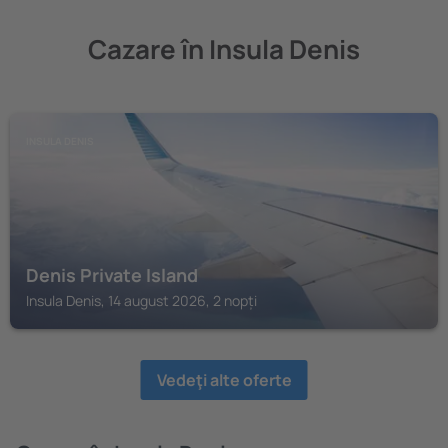
Cazare în Insula Denis
INSULA DENIS
Denis Private Island
Insula Denis, 14 august 2026, 2 nopți
Vedeţi alte oferte