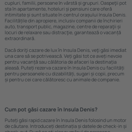
cupluri, familii, persoane ȋn vârstă și grupuri. Oaspeţii pot
sta în apartamente, hoteluri și pensiuni care oferă
intimitate și sunt situate în centrul orașului Insula Denis.
Facilitățile din apropiere, inclusiv companii de închirieri
auto, transport public, magazine, centre de reparaţii și
locuri de relaxare sau distracţie, garantează o vacanță
extraordinară.
Dacă doriţi cazare de lux în Insula Denis, veţi găsi imediat
una care să se potrivească. Veți găsi tot ce aveți nevoie
pentru vacanță sau călătoria de afaceri la destinația
aleasă. Puteți rezerva cazare în Insula Denis cu facilități
pentru persoanele cu dizabilități, sugari și copii, precum
și pentru cei care călătoresc cu animale de companie.
Cum pot găsi cazare în Insula Denis?
Puteți găsi rapid cazare în Insula Denis folosind un motor
de căutare. Introduceți destinația și datele de check-in și