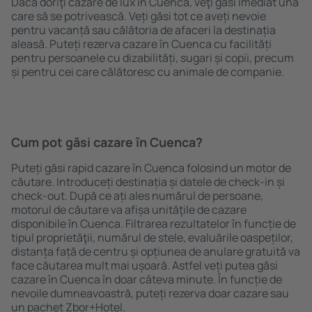
Dacă doriţi cazare de lux în Cuenca, veţi găsi imediat una
care să se potrivească. Veți găsi tot ce aveți nevoie
pentru vacanță sau călătoria de afaceri la destinația
aleasă. Puteți rezerva cazare în Cuenca cu facilități
pentru persoanele cu dizabilități, sugari și copii, precum
și pentru cei care călătoresc cu animale de companie.
Cum pot găsi cazare în Cuenca?
Puteți găsi rapid cazare în Cuenca folosind un motor de
căutare. Introduceți destinația și datele de check-in și
check-out. După ce ați ales numărul de persoane,
motorul de căutare va afișa unităţile de cazare
disponibile în Cuenca. Filtrarea rezultatelor în funcție de
tipul proprietăţii, numărul de stele, evaluările oaspeților,
distanța față de centru și opțiunea de anulare gratuită va
face căutarea mult mai ușoară. Astfel veți putea găsi
cazare în Cuenca în doar câteva minute. În funcție de
nevoile dumneavoastră, puteți rezerva doar cazare sau
un pachet Zbor+Hotel.