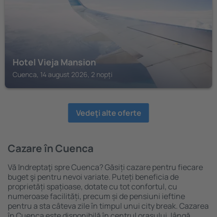
Hotel Vieja Mansion
Cuenca, 14 august 2026, 2 nopți
Vedeţi alte oferte
Cazare în Cuenca
Vă ȋndreptaţi spre Cuenca? Găsiți cazare pentru fiecare
buget şi pentru nevoi variate. Puteți beneficia de
proprietăți spațioase, dotate cu tot confortul, cu
numeroase facilități, precum și de pensiuni ieftine
pentru a sta câteva zile în timpul unui city break. Cazarea
în Cuenca este disponibilă în centrul orașului, lângă