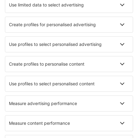
Cazare în Quito
Cazare în Salinas
Cazare în Baños
Cazare în Guayaquil
Cazare în Manta
Cazare în Cumbaratza
Cazare Kapawi
Cazare în Atacames
Cazare în Montañita
Cazare în Macara
Cele mai bune locuri de cazare - orașe
Cazare în Weasenham
Cazare în Pontelatone
Cazare în Ansonia
Cazare în Chiddingfold
Cazare în Boudes
Cazare în Nussdorf am Inn
Cazare în Theologos
Cazare în Coochiemudlo
Cazare în Mittelhausen
Cazare în Campobello di Licata