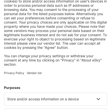
Ofertă adaptată aşteptărilor tale.
Planifică ȋn siguranţă
Rezervare fără griji cu opțiune gratuită de anulare.
Economiseşte mai mult
Prețuri atractive și oferte speciale pentru utilizatorii
conectați.
Cazarea preferată
Alege din peste 1,3 mil. de opţiuni: hoteluri, cabane,
apartamente și altele.
Cele mai căutate cazări de către utilizatorii eSky
Cazare în Ecuador - Orașe populare