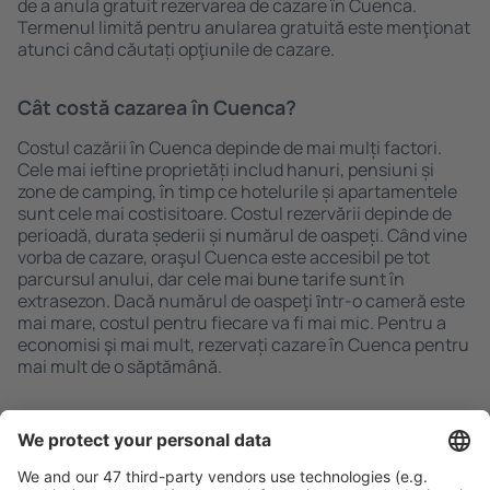
de a anula gratuit rezervarea de cazare în Cuenca.
Termenul limită pentru anularea gratuită este menţionat
atunci când căutați opţiunile de cazare.
Cât costă cazarea în Cuenca?
Costul cazării în Cuenca depinde de mai mulți factori.
Cele mai ieftine proprietăți includ hanuri, pensiuni și
zone de camping, în timp ce hotelurile și apartamentele
sunt cele mai costisitoare. Costul rezervării depinde de
perioadă, durata șederii și numărul de oaspeți. Când vine
vorba de cazare, oraşul Cuenca este accesibil pe tot
parcursul anului, dar cele mai bune tarife sunt în
extrasezon. Dacă numărul de oaspeţi ȋntr-o cameră este
mai mare, costul pentru fiecare va fi mai mic. Pentru a
economisi şi mai mult, rezervați cazare în Cuenca pentru
mai mult de o săptămână.
Caută rapid şi uşor