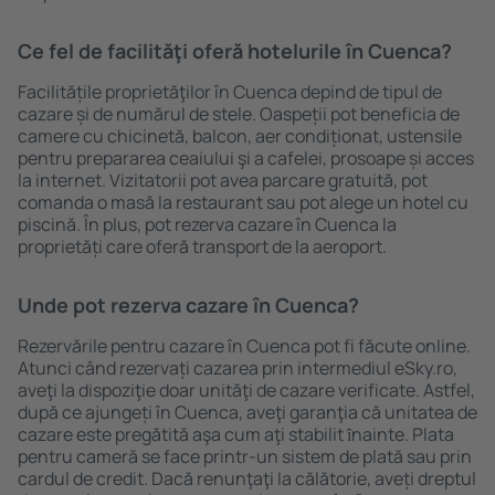
Ce fel de facilităţi oferă hotelurile în Cuenca?
Facilitățile proprietăţilor în Cuenca depind de tipul de
cazare și de numărul de stele. Oaspeții pot beneficia de
camere cu chicinetă, balcon, aer condiționat, ustensile
pentru prepararea ceaiului şi a cafelei, prosoape și acces
la internet. Vizitatorii pot avea parcare gratuită, pot
comanda o masă la restaurant sau pot alege un hotel cu
piscină. În plus, pot rezerva cazare în Cuenca la
proprietăți care oferă transport de la aeroport.
Unde pot rezerva cazare în Cuenca?
Rezervările pentru cazare în Cuenca pot fi făcute online.
Atunci când rezervați cazarea prin intermediul eSky.ro,
aveţi la dispoziţie doar unităţi de cazare verificate. Astfel,
după ce ajungeți în Cuenca, aveţi garanţia că unitatea de
cazare este pregătită aşa cum aţi stabilit ȋnainte. Plata
pentru cameră se face printr-un sistem de plată sau prin
cardul de credit. Dacă renunţaţi la călătorie, aveți dreptul