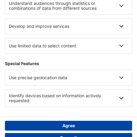
Cele mai bune locuri de cazare - regiuni
Cazare în Tobago
Cazare in Guvernoratul Al Bahr al Ahmar
Cazare în Qatar
Cazare in Cajamarca
Cazare în Sentosa