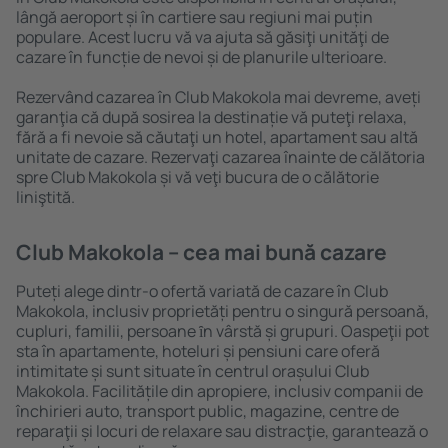
lângă aeroport și în cartiere sau regiuni mai puțin
populare. Acest lucru vă va ajuta să găsiţi unităţi de
cazare în funcție de nevoi și de planurile ulterioare.
Rezervând cazarea în Club Makokola mai devreme, aveți
garanţia că după sosirea la destinație vă puteţi relaxa,
fără a fi nevoie să căutaţi un hotel, apartament sau altă
unitate de cazare. Rezervaţi cazarea înainte de călătoria
spre Club Makokola și vă veţi bucura de o călătorie
liniştită.
Club Makokola – cea mai bună cazare
Puteți alege dintr-o ofertă variată de cazare în Club
Makokola, inclusiv proprietăți pentru o singură persoană,
cupluri, familii, persoane ȋn vârstă și grupuri. Oaspeţii pot
sta în apartamente, hoteluri și pensiuni care oferă
intimitate și sunt situate în centrul orașului Club
Makokola. Facilitățile din apropiere, inclusiv companii de
închirieri auto, transport public, magazine, centre de
reparaţii și locuri de relaxare sau distracţie, garantează o