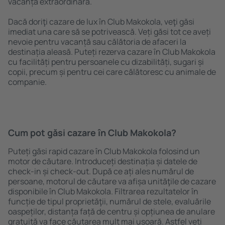
vacanță extraordinară.
Dacă doriţi cazare de lux în Club Makokola, veţi găsi
imediat una care să se potrivească. Veți găsi tot ce aveți
nevoie pentru vacanță sau călătoria de afaceri la
destinația aleasă. Puteți rezerva cazare în Club Makokola
cu facilități pentru persoanele cu dizabilități, sugari și
copii, precum și pentru cei care călătoresc cu animale de
companie.
Cum pot găsi cazare în Club Makokola?
Puteți găsi rapid cazare în Club Makokola folosind un
motor de căutare. Introduceți destinația și datele de
check-in și check-out. După ce ați ales numărul de
persoane, motorul de căutare va afișa unităţile de cazare
disponibile în Club Makokola. Filtrarea rezultatelor în
funcție de tipul proprietăţii, numărul de stele, evaluările
oaspeților, distanța față de centru și opțiunea de anulare
gratuită va face căutarea mult mai ușoară. Astfel veți