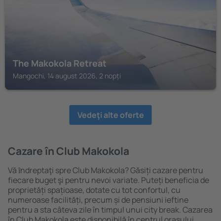
The Makokola Retreat
Mangochi, 14 august 2026, 2 nopți
Vedeţi alte oferte
Cazare în Club Makokola
Vă ȋndreptaţi spre Club Makokola? Găsiți cazare pentru
fiecare buget şi pentru nevoi variate. Puteți beneficia de
proprietăți spațioase, dotate cu tot confortul, cu
numeroase facilități, precum și de pensiuni ieftine
pentru a sta câteva zile în timpul unui city break. Cazarea
în Club Makokola este disponibilă în centrul orașului,