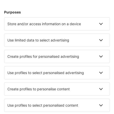
Cele mai căutate cazări de către utilizatorii eSky
Cazare în Malawi - Orașe populare
Cazare în Mzuzu
Cazare în Salima
Cazare în Blantyre
Cazare în Lilongwe
Cazare în Mangochi
Cazare în Liwonde
Cazare în Insula Likoma
Cazare în Monkey Bay
Cazare în Kasungu
Cazare Dedza
Cele mai bune locuri de cazare - orașe
Cazare în Queige
Cazare în Caldwell