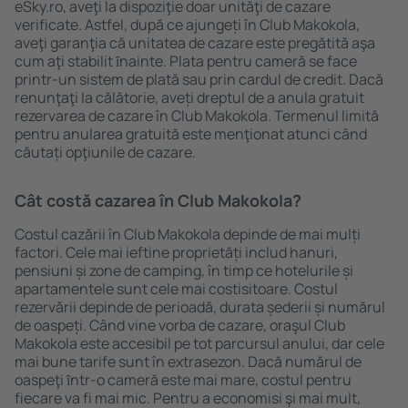
eSky.ro, aveţi la dispoziţie doar unităţi de cazare
verificate. Astfel, după ce ajungeți în Club Makokola,
aveţi garanţia că unitatea de cazare este pregătită aşa
cum aţi stabilit ȋnainte. Plata pentru cameră se face
printr-un sistem de plată sau prin cardul de credit. Dacă
renunţaţi la călătorie, aveți dreptul de a anula gratuit
rezervarea de cazare în Club Makokola. Termenul limită
pentru anularea gratuită este menţionat atunci când
căutați opţiunile de cazare.
Cât costă cazarea în Club Makokola?
Costul cazării în Club Makokola depinde de mai mulți
factori. Cele mai ieftine proprietăți includ hanuri,
pensiuni și zone de camping, în timp ce hotelurile și
apartamentele sunt cele mai costisitoare. Costul
rezervării depinde de perioadă, durata șederii și numărul
de oaspeți. Când vine vorba de cazare, oraşul Club
Makokola este accesibil pe tot parcursul anului, dar cele
mai bune tarife sunt în extrasezon. Dacă numărul de
oaspeţi ȋntr-o cameră este mai mare, costul pentru
fiecare va fi mai mic. Pentru a economisi şi mai mult,