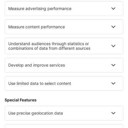
Cazare în Mays Landing
Cazare în Stavsjo
Cazare în Ladismith
Cazare în Les Ardillats
Cazare în Sauris
Cazare în Stambruges
Cazare în Botarell
Cazare în Valbella
Cele mai bune locuri de cazare - regiuni
Cazare in Districtul La Digue
Cazare in Regiunea Los Ríos
Cazare in Tirol
Cazare in Munții Pirin
Cazare in Guvernoratul Beni Suef