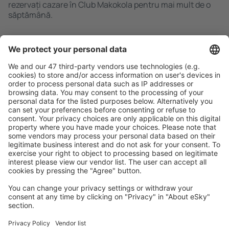
rezervați cazare în Club Makokola pentru mai mult de o
săptămână.
Caută rapid şi uşor
Ofertă adaptată aşteptărilor tale.
Planifică ȋn siguranţă
Rezervare fără griji cu opțiune gratuită de anulare.
Economiseşte mai mult
Prețuri atractive și oferte speciale pentru utilizatorii
conectați.
Cazarea preferată
Alege din peste 1,3 mil. de opţiuni: hoteluri, cabane,
apartamente și altele.