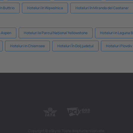
în Buttrio
Hoteluri în Wąwolnica
Hoteluri în Miranda del Castanar
n Aspen
Hoteluri la Parcul Național Yellowstone
Hoteluri in Laguna 
Hoteluri in Chiemsee
Hoteluri În Dolj județul
Hoteluri Plovdiv
Copyright © eSky.ro. Toate drepturile rezervate.