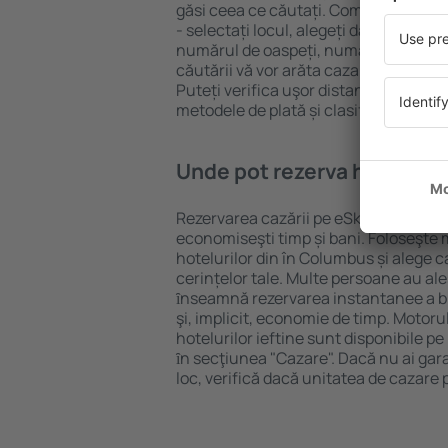
găsi ceea ce căutați. Completați câm
- selectați locul, alegeți data de che
numărul de oaspeți, numărul de camer
căutării vă vor arăta cazarea disponib
Puteți verifica uşor distanța de la hot
metodele de plată și clasificarea hote
Unde pot rezerva hoteluri 
Rezervarea cazării pe eSky.ro este o so
economiseşti timp și bani. Foloseşte 
hotelurilor din în Columbus și alege
cerințelor tale. Multe persoane au al
ȋnseamnă rezervarea instantanee a bile
şi, implicit, economie de timp. Motoru
hotelurilor ieftine sunt disponibile pe
ȋn secţiunea "Cazare". Dacă nu ai gar
loc, verifică dacă unitatea de cazare 