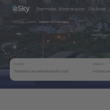
Zbor+Hotel
Bilete de avion
City Break
eSky.ro
/
cazare
/
Hoteluri în Columbus