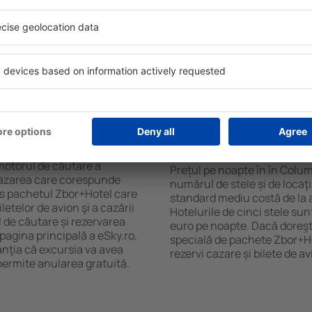
purile motorului de căutare
cu SPA, mini bar/seif în cam
ck-in și check-out, adăugați
masa, zonă de joacă pentru c
e şi gata! Rezultatele
informative despre cele mai 
ilă ȋn perioada selectată.
zonă. Unele proprietăți inclu
el ȋn centrul orașului,
Uneori, acestea încurajează 
lului.
în Columbus.
ȋn în Columbus?
Cât costă o noapte d
Columbus?
luție care te va ajuta să
motorul de căutare a
Prețul pe noapte în în Colum
 cazarea care corespunde
numărul de stele și de locaţ
es pachetul Zbor+Hotel care
standard mediu costă de la 
telor de avion şi a cazării
Hotelurile de cinci stele su
l de căutare și rezervarea
euro pe noapte. Dacă doreşti
 pagina principală a eSky.ro,
specială de pachete Zbor+Hot
anţia că excursia va avea
rezervi cazare și bilete de a
permite anularea gratuită.