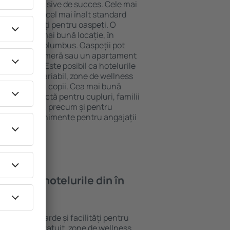
tel All-Inclusive de succes. Cele mai
garantează cel mai înalt standard
gă de facilități pentru oaspeți. O
 oferă cea mai bună locație, ȋn
stracţii din Columbus. Oaspeții pot
 pot alege o cameră sau un apartament
voilor lor. Este posibil ca hotelurile
 un meniu variabil, zone de wellness
ivități pentru copii. Cea mai bună
egere perfectă pentru cupluri, familii
rie de afaceri, precum și pentru
ganizeze evenimente pentru angajații
oi găsi ȋn hotelurile din în
erite standarde și facilități pentru
sunt Wi-Fi gratuit, zone de wellness