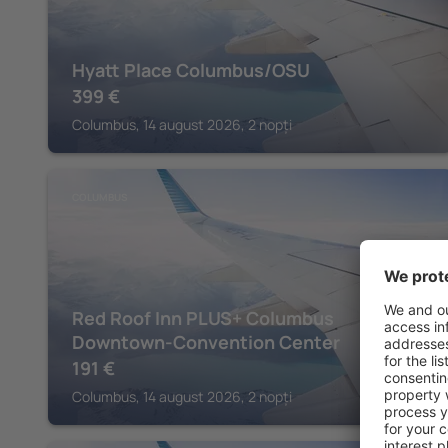
Hyatt Place Columbus/OSU
399
€
Columbus, 14 august 2026, 2 nopți
COLUMBUS
Red Roof Inn PLUS+ Columbus
Downtown-Convention Center
191
€
Columbus, 14 august 2026, 2 nopți