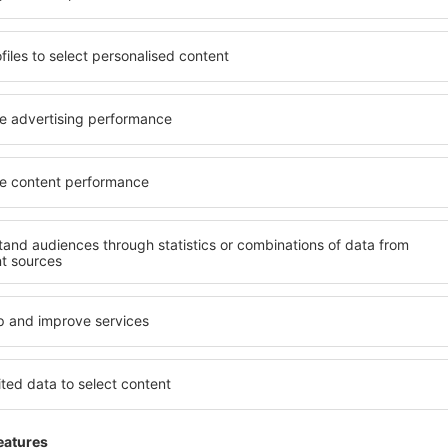
ită nevoilor sale. Preferați
elementele cheie ale unui ho
alte sau preferați hoteluri
bune hoteluri din Columbus 
rul nostru puteți rezerva
pentru servicii și o gamă lar
e buget! Selectați
cazare cu standarde ridicate
 verificați metodele de plată
apropiere de principalele di
 Columbus sunt situate atât
folosi parcarea gratuită și
re, cât și puțin mai departe
care să corespundă perfect ne
le pentru o vacanță lungă
cu standarde ȋnalte să ofere
ci când doriţi să vizitaţi şi
precum spa și fitness, și act
l care vi se potriveşte și
cazare în Columbus este o al
o vacanţă sau călătorie de
și persoane aflate în călăto
companii care doresc să or
lor.
Columbus?
Ce fel de facilităţi v
Columbus?
l în Columbus este folosind
 mare de date cu locuri de
Hotelurile în Columbus au dif
uni este o garanție că veți
oaspeți. Cele mai frecvente 