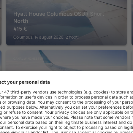
Hyatt House Columbus OSU / Short
North
415
€
Columbus, 14 august 2026, 2 nopți
CANAL WINCHESTER
DogHouse Columbus
327
€
Canal Winchester, 14 august 2026, 2 nopți