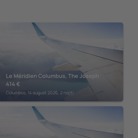
COLUMBUS
Le Méridien Columbus, The Joseph
414
€
Columbus, 14 august 2026, 2 nopți
COLUMBUS