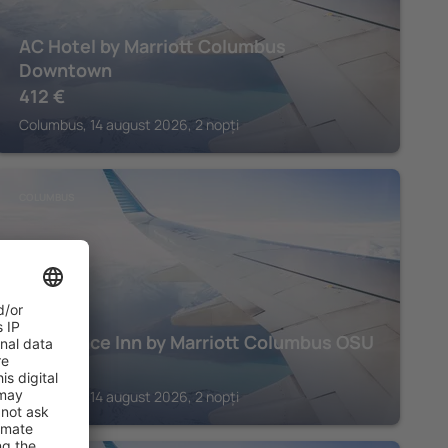
AC Hotel by Marriott Columbus
Downtown
412
€
Columbus, 14 august 2026, 2 nopți
COLUMBUS
Residence Inn by Marriott Columbus OSU
346
€
Columbus, 14 august 2026, 2 nopți