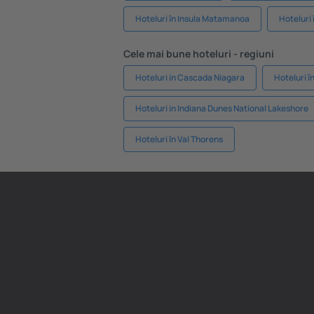
Hoteluri în Insula Matamanoa
Hoteluri 
Cele mai bune hoteluri - regiuni
Hoteluri in Cascada Niagara
Hoteluri î
Hoteluri in Indiana Dunes National Lakeshore
Hoteluri în Val Thorens