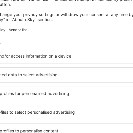
COLUMBUS
Courtyard by Marriott Easton-Columbus
311
€
Columbus, 14 august 2026, 2 nopți
Vedeți mai multe hoteluri în Columbus
s
Columbus – cel
ile în Columbus, astfel încât
O varietate de servicii și o 