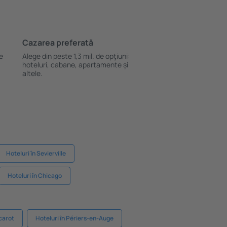
Cazarea preferată
le
Alege din peste 1,3 mil. de opţiuni:
hoteluri, cabane, apartamente și
altele.
Hoteluri în Sevierville
Hoteluri în Chicago
acarot
Hoteluri în Périers-en-Auge