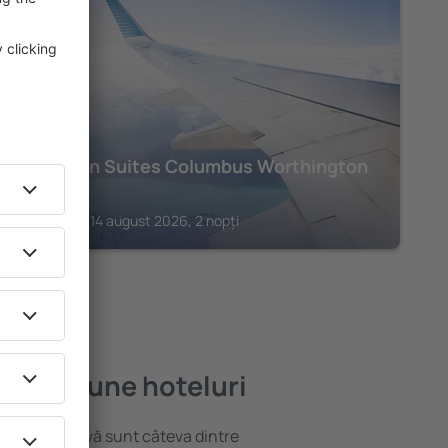
COLUMBUS
Sheraton Suites Columbus Worthington
228
€
Columbus, 14 august 2026, 2 nopți
e mai bune hoteluri
locație atractivă sunt câteva dintre