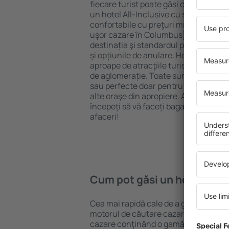
fiecare turist poate găsi cazare potriv
un hotel All-Inclusive cu standarde ȋn
confortabile cu preţuri mici? Cu ajuto
uşor cazare în Columbus} pentru oric
destinația şi standardul pentru hotel,
și opțiunile de anulare. Hotelurile în
aproape de atracţiile turistice popula
de aglomerație. Toate sunt disponibi
sau perfecte doar pentru o noapte atun
alte oraşe din apropiere. Alegeți hotelu
începeți să vă faceți bagajele pentru 
afaceri!
Cum pot găsi un hotel în 
Cea mai rapidă cale de a găsi un hote
motorul de căutare cazare eSky. Baza
cazare conţinând o gamă largă de opţi