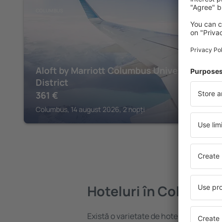
COLUMBUS
Aloft by Marriott Columbus University
District
361
€
Columbus, 14 august 2026, 2 nopți
Hoteluri în Columbu
Există o varietate de hoteluri disponib