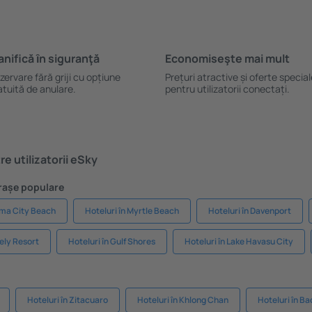
anifică ȋn siguranţă
Economiseşte mai mult
zervare fără griji cu opțiune
Prețuri atractive și oferte specia
atuită de anulare.
pentru utilizatorii conectați.
e utilizatorii eSky
Orașe populare
ama City Beach
Hoteluri în Myrtle Beach
Hoteluri în Davenport
Lely Resort
Hoteluri în Gulf Shores
Hoteluri în Lake Havasu City
Hoteluri în Zitacuaro
Hoteluri în Khlong Chan
Hoteluri în B