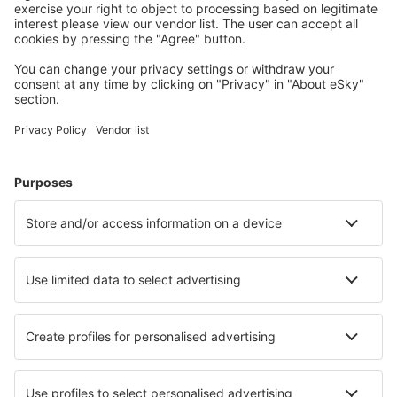
conectați.
Cazarea preferată
Alege din peste 1,3 mil. de opţiuni: hoteluri, cabane,
apartamente și altele.
Cele mai căutate cazări de către utilizatorii eSky
Cazare în Cuba - Orașe populare
Cazare Ciego De Avila
Cazare Las Tunas
Cazare în Vinales
Cazare Cienaga De Zapata
Cazare Cayo Largo
Cazare în Playa Giron
Cazare în Nicaro
Cazare în Santiago de Cuba
Cazare în Pinar Del Rio
Cazare în Jibacoa