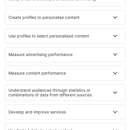
Cele mai bune locuri de cazare - orașe
Cazare în Deinze
Cazare în Coria Del Rio
Cazare în Torlundy
Cazare în Chiva de Morella
Cazare în Sant Julia de Loria
Cazare în Qilian
Cazare în Lacco Ameno
Cazare în Maulbronn
Cazare în Newport On Tay
Cazare în Yesa
Cele mai bune locuri de cazare - regiuni
Cazare în Varadero
Cazare in Holguín
Cazare in Cayo Coco
Cazare în Qatar
Cazare in Colca Canyon
Cazare in Svalbard Archipelago