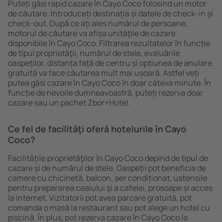
Puteți găsi rapid cazare în Cayo Coco folosind un motor
de căutare. Introduceți destinația și datele de check-in și
check-out. După ce ați ales numărul de persoane,
motorul de căutare va afișa unităţile de cazare
disponibile în Cayo Coco. Filtrarea rezultatelor în funcție
de tipul proprietăţii, numărul de stele, evaluările
oaspeților, distanța față de centru și opțiunea de anulare
gratuită va face căutarea mult mai ușoară. Astfel veți
putea găsi cazare în Cayo Coco în doar câteva minute. În
funcție de nevoile dumneavoastră, puteți rezerva doar
cazare sau un pachet Zbor+Hotel.
Ce fel de facilităţi oferă hotelurile în Cayo
Coco?
Facilitățile proprietăţilor în Cayo Coco depind de tipul de
cazare și de numărul de stele. Oaspeții pot beneficia de
camere cu chicinetă, balcon, aer condiționat, ustensile
pentru prepararea ceaiului şi a cafelei, prosoape și acces
la internet. Vizitatorii pot avea parcare gratuită, pot
comanda o masă la restaurant sau pot alege un hotel cu
piscină. În plus, pot rezerva cazare în Cayo Coco la