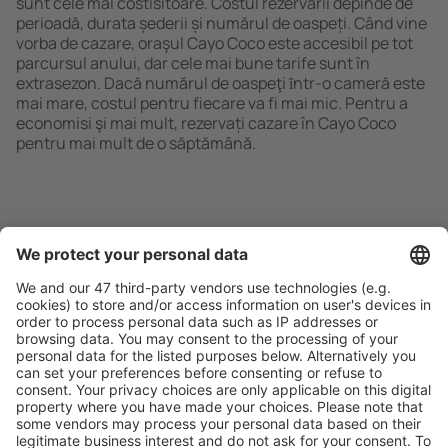
sunt cele mai costisitoare. Costul rezervării depinde de
perioadă, durata șederii și numărul de oaspeți. Când vine
vorba de cazare, oraşul Cayo Coco este accesibil pe tot
parcursul anului, dar cele mai bune tarife sunt în
extrasezon. Dacă numărul de oaspeţi ȋntr-o cameră este
mai mare, costul pentru fiecare va fi mai mic. Pentru a
economisi şi mai mult, rezervați cazare în Cayo Coco
pentru mai mult de o săptămână.
Caută rapid şi uşor
Ofertă adaptată aşteptărilor tale.
Planifică ȋn siguranţă
Rezervare fără griji cu opțiune gratuită de anulare.
Economiseşte mai mult
Prețuri atractive și oferte speciale pentru utilizatorii