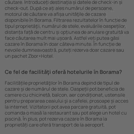
căutare. Introduceți destinația și datele de check-in și
check-out. După ce ați ales numărul de persoane,
motorul de căutare va afișa unităţile de cazare
disponibile în Borama. Filtrarea rezultatelor în funcție de
tipul proprietăţii, numărul de stele, evaluările oaspeților,
distanța față de centru și opțiunea de anulare gratuită va
face căutarea mult mai ușoară. Astfel veți putea găsi
cazare în Borama în doar câteva minute. În funcție de
nevoile dumneavoastră, puteți rezerva doar cazare sau
un pachet Zbor+Hotel.
Ce fel de facilităţi oferă hotelurile în Borama?
Facilitățile proprietăţilor în Borama depind de tipul de
cazare și de numărul de stele. Oaspeții pot beneficia de
camere cu chicinetă, balcon, aer condiționat, ustensile
pentru prepararea ceaiului şi a cafelei, prosoape și acces
la internet. Vizitatorii pot avea parcare gratuită, pot
comanda o masă la restaurant sau pot alege un hotel cu
piscină. În plus, pot rezerva cazare în Borama la
proprietăți care oferă transport de la aeroport.