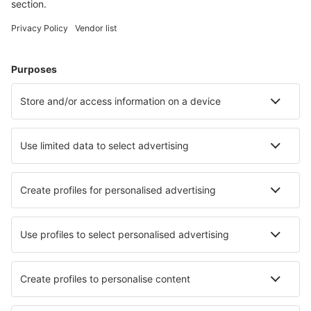
Alege din peste 1,3 mil. de opţiuni: hoteluri, cabane,
apartamente și altele.
Cele mai căutate cazări de către utilizatorii eSky
Cazare în Somalia - Orașe populare
Cazare în Galcaio
Cazare în Bossaso
Cazare în Baidoa
Cazare în Erigavo
Cazare în Garbaharey
Cazare în Kismayu
Cazare în Garoowe
Cazare în Mogadishu
Cazare în Hargeisa
Cazare în Bardera
Cele mai bune locuri de cazare - orașe