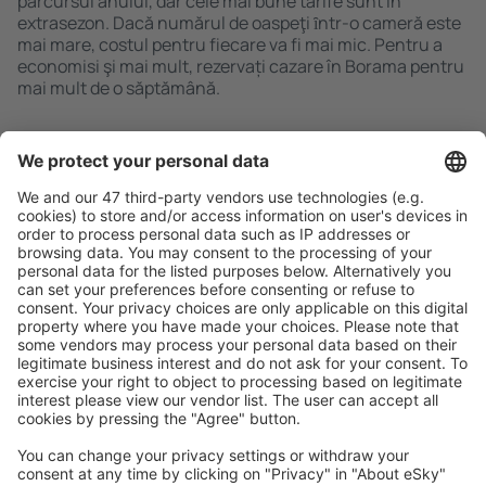
parcursul anului, dar cele mai bune tarife sunt în
extrasezon. Dacă numărul de oaspeţi ȋntr-o cameră este
mai mare, costul pentru fiecare va fi mai mic. Pentru a
economisi şi mai mult, rezervați cazare în Borama pentru
mai mult de o săptămână.
Caută rapid şi uşor
Ofertă adaptată aşteptărilor tale.
Planifică ȋn siguranţă
Rezervare fără griji cu opțiune gratuită de anulare.
Economiseşte mai mult
Prețuri atractive și oferte speciale pentru utilizatorii
conectați.
Cazarea preferată