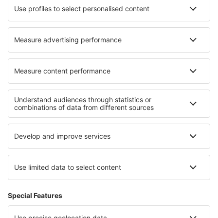
Cazare în Caldes de Montbui
Cazare în Norre Broby
Cazare în Glen Ridge
Cazare în Isola delle Femmine
Cazare în Poway
Cazare în St-Bernard de Lacolle
Cazare în Prato
Cazare în Badaguas
Cazare în Crest Hill
Cazare în Esenyurt
Cele mai bune locuri de cazare - regiuni
Cazare in Parcul Național Wigierski
Cazare in Madeira
Cazare în West Bohemian spa triangle
Cazare in Marea Moartă
Cazare in Klaserie Nature Reserve