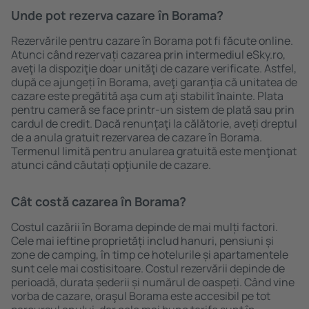
Unde pot rezerva cazare în Borama?
Rezervările pentru cazare în Borama pot fi făcute online.
Atunci când rezervați cazarea prin intermediul eSky.ro,
aveţi la dispoziţie doar unităţi de cazare verificate. Astfel,
după ce ajungeți în Borama, aveţi garanţia că unitatea de
cazare este pregătită aşa cum aţi stabilit ȋnainte. Plata
pentru cameră se face printr-un sistem de plată sau prin
cardul de credit. Dacă renunţaţi la călătorie, aveți dreptul
de a anula gratuit rezervarea de cazare în Borama.
Termenul limită pentru anularea gratuită este menţionat
atunci când căutați opţiunile de cazare.
Cât costă cazarea în Borama?
Costul cazării în Borama depinde de mai mulți factori.
Cele mai ieftine proprietăți includ hanuri, pensiuni și
zone de camping, în timp ce hotelurile și apartamentele
sunt cele mai costisitoare. Costul rezervării depinde de
perioadă, durata șederii și numărul de oaspeți. Când vine
vorba de cazare, oraşul Borama este accesibil pe tot