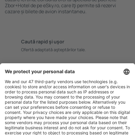
Zbor+Hotel de pe eSky.ro, care ȋţi permite să rezervi
cazare și bilete de avion instantaneu.
Caută rapid şi uşor
Ofertă adaptată aşteptărilor tale.
Planifică ȋn siguranţă
Rezervare fără griji cu opțiune gratuită de anulare.
Economiseşte mai mult
Prețuri atractive și oferte speciale pentru utilizatorii
conectați.
Cazarea preferată
Alege din peste 1,3 mil. de opţiuni: hoteluri, cabane,
apartamente și altele.