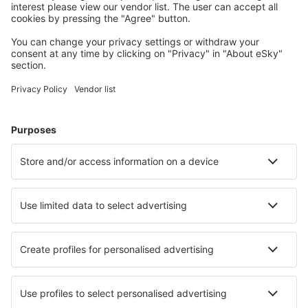
Cele mai căutate hoteluri de către utilizatorii eSky
Hoteluri în Brazilia - Orașe populare
Hoteluri în Florianopolis
Hoteluri în São Paulo
Hoteluri în Rio de Janeiro
Hoteluri în Cabo Frio
Hoteluri în Belem
Hoteluri în Campos dos Goytacazes
Hoteluri în Gramado
Hoteluri în Ponta do Mutá
Hoteluri în Boa Vista
Hoteluri în Atibaia
Cele mai bune hoteluri - orașe
Hoteluri în Meru
Hoteluri în Grasten