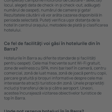
Completați câmpurile motorului de căutare - selectați
locul, alegeți data de check-in și check-out, adăugați
numărul de oaspeți, numărul de camere şi gata!
Rezultatele căutării vă vor arăta cazarea disponibilă ȋn
perioada selectată. Puteți verifica uşor distanța de la
hotel ȋn centrul orașului, metodele de plată și clasificarea
hotelului.
Ce fel de facilităţi voi găsi ȋn hotelurile din în
Barra?
Hotelurile în Barra au diferite standarde și facilități
pentru oaspeți. Cele mai frecvente sunt Wi-Fi gratuit,
zone de wellness cu SPA, mini bar/seif în cameră, centru
comercial, zonă de luat masa, zonă de joacă pentru copii,
parcare gratuită și broșuri informative despre cele mai
interesante atracții turistice din zonă. Unele proprietăți
includ și transferul de la și către aeroport. Uneori,
acestea încurajează vizitarea obiectivelor turistice de
top în Barra.
Unde pot rezerva hoteluri ȋn în Barra?