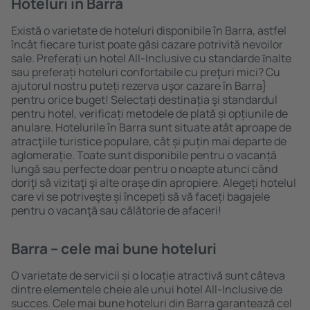
Hoteluri în Barra
Există o varietate de hoteluri disponibile în Barra, astfel
încât fiecare turist poate găsi cazare potrivită nevoilor
sale. Preferați un hotel All-Inclusive cu standarde ȋnalte
sau preferați hoteluri confortabile cu preţuri mici? Cu
ajutorul nostru puteți rezerva uşor cazare în Barra}
pentru orice buget! Selectați destinația şi standardul
pentru hotel, verificați metodele de plată și opțiunile de
anulare. Hotelurile în Barra sunt situate atât aproape de
atracţiile turistice populare, cât și puțin mai departe de
aglomerație. Toate sunt disponibile pentru o vacanță
lungă sau perfecte doar pentru o noapte atunci când
doriţi să vizitaţi şi alte oraşe din apropiere. Alegeți hotelul
care vi se potriveşte și începeți să vă faceți bagajele
pentru o vacanţă sau călătorie de afaceri!
Barra – cele mai bune hoteluri
O varietate de servicii și o locație atractivă sunt câteva
dintre elementele cheie ale unui hotel All-Inclusive de
succes. Cele mai bune hoteluri din Barra garantează cel