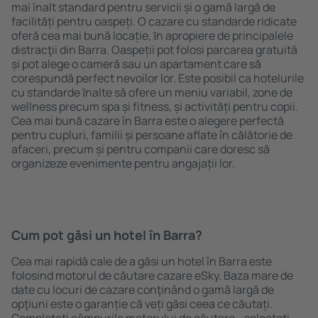
mai înalt standard pentru servicii și o gamă largă de
facilități pentru oaspeți. O cazare cu standarde ridicate
oferă cea mai bună locație, ȋn apropiere de principalele
distracţii din Barra. Oaspeții pot folosi parcarea gratuită
și pot alege o cameră sau un apartament care să
corespundă perfect nevoilor lor. Este posibil ca hotelurile
cu standarde ȋnalte să ofere un meniu variabil, zone de
wellness precum spa și fitness, și activități pentru copii.
Cea mai bună cazare în Barra este o alegere perfectă
pentru cupluri, familii și persoane aflate în călătorie de
afaceri, precum și pentru companii care doresc să
organizeze evenimente pentru angajații lor.
Cum pot găsi un hotel în Barra?
Cea mai rapidă cale de a găsi un hotel în Barra este
folosind motorul de căutare cazare eSky. Baza mare de
date cu locuri de cazare conţinând o gamă largă de
opţiuni este o garanție că veți găsi ceea ce căutați.