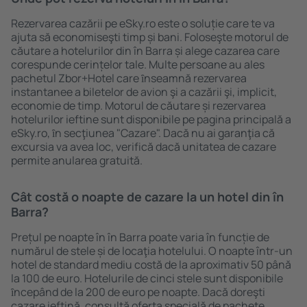
Rezervarea cazării pe eSky.ro este o soluție care te va
ajuta să economiseşti timp și bani. Foloseşte motorul de
căutare a hotelurilor din în Barra și alege cazarea care
corespunde cerințelor tale. Multe persoane au ales
pachetul Zbor+Hotel care ȋnseamnă rezervarea
instantanee a biletelor de avion şi a cazării şi, implicit,
economie de timp. Motorul de căutare și rezervarea
hotelurilor ieftine sunt disponibile pe pagina principală a
eSky.ro, ȋn secţiunea "Cazare". Dacă nu ai garanţia că
excursia va avea loc, verifică dacă unitatea de cazare
permite anularea gratuită.
Cât costă o noapte de cazare la un hotel din în
Barra?
Prețul pe noapte în în Barra poate varia în funcție de
numărul de stele și de locaţia hotelului. O noapte într-un
hotel de standard mediu costă de la aproximativ 50 până
la 100 de euro. Hotelurile de cinci stele sunt disponibile
ȋncepând de la 200 de euro pe noapte. Dacă doreşti
cazare ieftină, consultă oferta specială de pachete