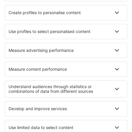
Hoteluri în Vejers Strand
Hoteluri în Fougamou
Hoteluri în Castelnuovo di Porto
Hoteluri în Alvsbyn
Hoteluri în Lecheng
Hoteluri Longi
Hoteluri în Petrodvorets
Hoteluri în Clydebank
Cele mai bune hoteluri - regiuni
Hoteluri în Praia do Forte
Hoteluri în Fernando de Noronha
Hoteluri în Iguazú
Hoteluri în Ipanema
Hoteluri în Copacabana
Hoteluri în Belgia
Hoteluri în Parcul Național Munții Măcinului
Hoteluri in Quintana Roo
Hoteluri în Huila