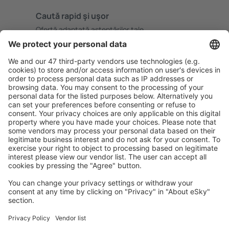
Caută rapid şi uşor
Ofertă adaptată aşteptărilor tale.
Planifică ȋn siguranţă
Rezervare fără griji cu opțiune gratuită de anulare.
Economiseşte mai mult
Prețuri atractive și oferte speciale pentru utilizatorii
conectați.
Cazarea preferată
Alege din peste 1,3 mil. de opţiuni: hoteluri, cabane,
apartamente și altele.
Cele mai căutate hoteluri de către utilizatorii eSky