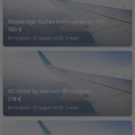
Staybridge Suites Birmingham by IHG
160
€
Birmingham, 23 august 2026, 2 nopți
BIRMINGHAM
AC Hotel by Marriott Birmingham
178
€
Birmingham, 23 august 2026, 2 nopți
BIRMINGHAM