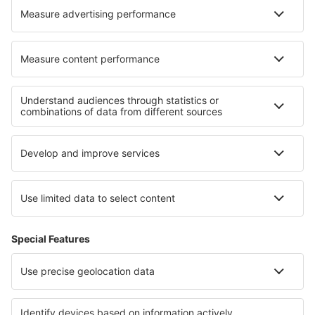
Hoteluri în Nova Lima
Hoteluri în Villarotta
Cele mai bune hoteluri - regiuni
Hoteluri în Great Yarmouth
Hoteluri in Anglesey
Hoteluri în Guernsey
Hoteluri în Riviera Engleză
Hoteluri in Scotland
Hoteluri on Grand Cayman
Hoteluri in Parcul Național Pieniński
Hoteluri in Andros
Hoteluri in San Blas Islands
Hoteluri in Blagoevgrad