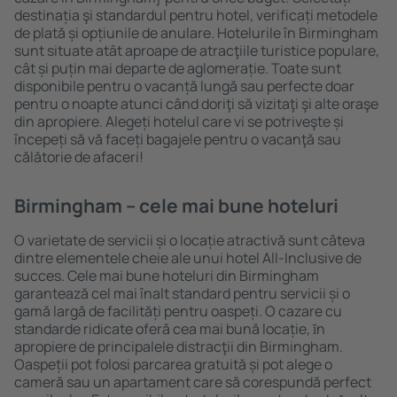
destinația şi standardul pentru hotel, verificați metodele
de plată și opțiunile de anulare. Hotelurile în Birmingham
sunt situate atât aproape de atracţiile turistice populare,
cât și puțin mai departe de aglomerație. Toate sunt
disponibile pentru o vacanță lungă sau perfecte doar
pentru o noapte atunci când doriţi să vizitaţi şi alte oraşe
din apropiere. Alegeți hotelul care vi se potriveşte și
începeți să vă faceți bagajele pentru o vacanţă sau
călătorie de afaceri!
Birmingham – cele mai bune hoteluri
O varietate de servicii și o locație atractivă sunt câteva
dintre elementele cheie ale unui hotel All-Inclusive de
succes. Cele mai bune hoteluri din Birmingham
garantează cel mai înalt standard pentru servicii și o
gamă largă de facilități pentru oaspeți. O cazare cu
standarde ridicate oferă cea mai bună locație, ȋn
apropiere de principalele distracţii din Birmingham.
Oaspeții pot folosi parcarea gratuită și pot alege o
cameră sau un apartament care să corespundă perfect