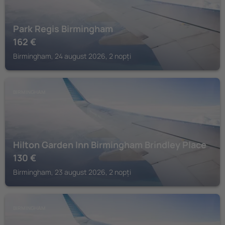
Park Regis Birmingham
162
€
Birmingham, 24 august 2026, 2 nopți
BIRMINGHAM
Hilton Garden Inn Birmingham Brindley Place
130
€
Birmingham, 23 august 2026, 2 nopți
BIRMINGHAM