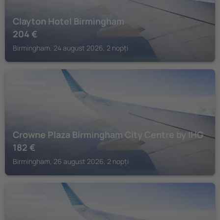
Clayton Hotel Birmingham
204
€
Birmingham, 24 august 2026, 2 nopți
BIRMINGHAM
Crowne Plaza Birmingham City Centre by IHG
182
€
Birmingham, 26 august 2026, 2 nopți
BIRMINGHAM