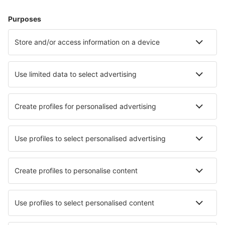
Hoteluri în Marea Britanie - Orașe populare
Hoteluri în Liverpool
Hoteluri în Londra
Hoteluri în Manchester
Hoteluri în Whitby
Hoteluri în Edinburgh
Hoteluri în Newton Stewart
Hoteluri în Scarborough
Hoteluri în Weymouth
Hoteluri în Torquay
Hoteluri în Hexham
Cele mai bune hoteluri - orașe
Hoteluri în Ogre
Hoteluri în Nienstadt
Hoteluri în Pāvilosta
Hoteluri în Castelmassa
Hoteluri în Fawnmore
Hoteluri Chlumec Nad Cidlinou
Hoteluri în Vaihingen an der Enz
Hoteluri Moulins Engilbert