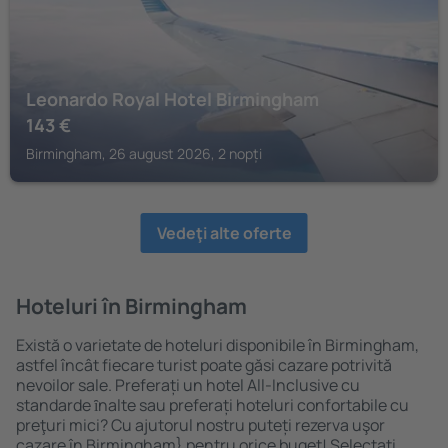
Leonardo Royal Hotel Birmingham
143
€
Birmingham, 26 august 2026, 2 nopți
Vedeţi alte oferte
Hoteluri în Birmingham
Există o varietate de hoteluri disponibile în Birmingham,
astfel încât fiecare turist poate găsi cazare potrivită
nevoilor sale. Preferați un hotel All-Inclusive cu
standarde ȋnalte sau preferați hoteluri confortabile cu
preţuri mici? Cu ajutorul nostru puteți rezerva uşor
cazare în Birmingham} pentru orice buget! Selectați