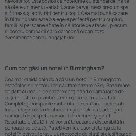
nevoilor lor. Este posibil ca hotelurile cu standarde ȋnalte
să ofere un meniu variabil, zone de wellness precum spa
și fitness, și activități pentru copii. Cea mai bună cazare
în Birmingham este o alegere perfectă pentru cupluri,
familii și persoane aflate în călătorie de afaceri, precum
și pentru companii care doresc să organizeze
evenimente pentru angajații lor.
Cum pot găsi un hotel în Birmingham?
Cea mai rapidă cale de a găsi un hotel în Birmingham
este folosind motorul de căutare cazare eSky. Baza mare
de date cu locuri de cazare conţinând o gamă largă de
opţiuni este o garanție că veți găsi ceea ce căutați.
Completați câmpurile motorului de căutare - selectați
locul, alegeți data de check-in și check-out, adăugați
numărul de oaspeți, numărul de camere şi gata!
Rezultatele căutării vă vor arăta cazarea disponibilă ȋn
perioada selectată. Puteți verifica uşor distanța de la
hotel ȋn centrul orașului, metodele de plată și clasificarea