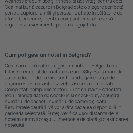
wellness precum spa și fitness, și activități pentru copii.
Cea mai bună cazare în Belgrad este o alegere perfectă
pentru cupluri, familii și persoane aflate în călătorie de
afaceri, precum și pentru companii care doresc să
organizeze evenimente pentru angajații lor.
Cum pot găsi un hotel în Belgrad?
Cea mai rapidă cale de a găsi un hotel în Belgrad este
folosind motorul de căutare cazare eSky. Baza mare de
date cu locuri de cazare conţinând o gamă largă de
opţiuni este o garanție că veți găsi ceea ce căutați.
Completați câmpurile motorului de căutare - selectați
locul, alegeți data de check-in și check-out, adăugați
numărul de oaspeți, numărul de camere şi gata!
Rezultatele căutării vă vor arăta cazarea disponibilă ȋn
perioada selectată. Puteți verifica uşor distanța de la
hotel ȋn centrul orașului, metodele de plată și clasificarea
hotelului.