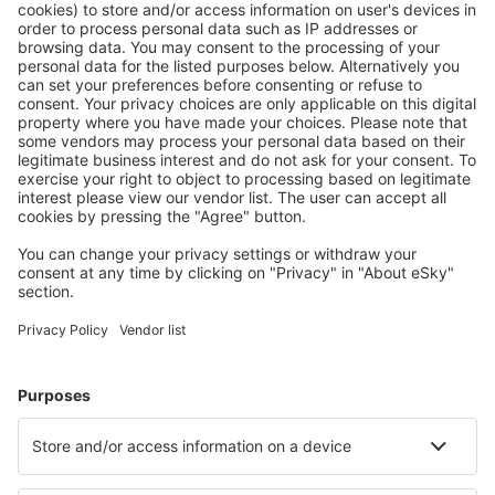
Ofertă adaptată aşteptărilor tale.
Planifică ȋn siguranţă
Rezervare fără griji cu opțiune gratuită de anulare.
Economiseşte mai mult
Prețuri atractive și oferte speciale pentru utilizatorii
conectați.
Cazarea preferată
Alege din peste 1,3 mil. de opţiuni: hoteluri, cabane,
apartamente și altele.
Cele mai căutate hoteluri de către utilizatorii eSky
Hoteluri în Serbia - Orașe populare