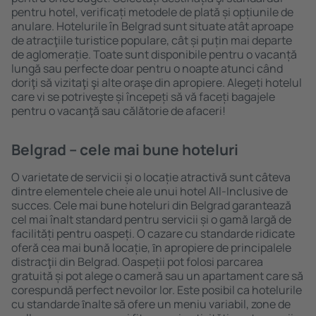
pentru hotel, verificați metodele de plată și opțiunile de
anulare. Hotelurile în Belgrad sunt situate atât aproape
de atracţiile turistice populare, cât și puțin mai departe
de aglomerație. Toate sunt disponibile pentru o vacanță
lungă sau perfecte doar pentru o noapte atunci când
doriţi să vizitaţi şi alte oraşe din apropiere. Alegeți hotelul
care vi se potriveşte și începeți să vă faceți bagajele
pentru o vacanţă sau călătorie de afaceri!
Belgrad – cele mai bune hoteluri
O varietate de servicii și o locație atractivă sunt câteva
dintre elementele cheie ale unui hotel All-Inclusive de
succes. Cele mai bune hoteluri din Belgrad garantează
cel mai înalt standard pentru servicii și o gamă largă de
facilități pentru oaspeți. O cazare cu standarde ridicate
oferă cea mai bună locație, ȋn apropiere de principalele
distracţii din Belgrad. Oaspeții pot folosi parcarea
gratuită și pot alege o cameră sau un apartament care să
corespundă perfect nevoilor lor. Este posibil ca hotelurile
cu standarde ȋnalte să ofere un meniu variabil, zone de