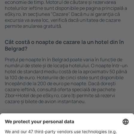
economie de timp. Motorul de căutare și rezervarea
hotelurilor ieftine sunt disponibile pe pagina principală a
eSky.ro, ȋn secţiunea "Cazare". Dacă nu ai garanţia că
excursia va avea loc, verifică dacă unitatea de cazare
permite anularea gratuită.
Cât costă o noapte de cazare la un hotel din în
Belgrad?
Prețul pe noapte în în Belgrad poate varia în funcție de
numărul de stele și de locaţia hotelului. O noapte într-un
hotel de standard mediu costă de la aproximativ 50 până
la 100 de euro. Hotelurile de cinci stele sunt disponibile
ȋncepând de la 200 de euro pe noapte. Dacă doreşti
cazare ieftină, consultă oferta specială de pachete
Zbor+Hotel de pe eSky.ro, care ȋţi permite să rezervi
cazare și bilete de avion instantaneu.
Caută rapid şi uşor