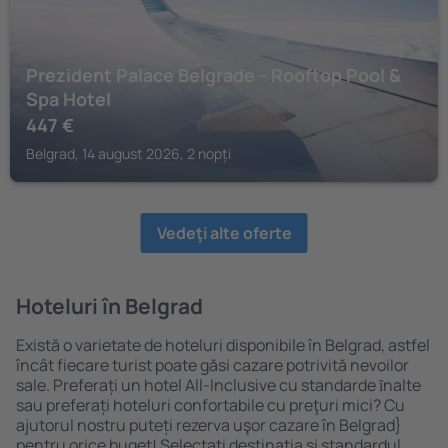
Prezident Palace Belgrade - Rooftop Pool &
Spa Hotel
447
€
Belgrad, 14 august 2026, 2 nopți
Vedeţi alte oferte
Hoteluri în Belgrad
Există o varietate de hoteluri disponibile în Belgrad, astfel
încât fiecare turist poate găsi cazare potrivită nevoilor
sale. Preferați un hotel All-Inclusive cu standarde ȋnalte
sau preferați hoteluri confortabile cu preţuri mici? Cu
ajutorul nostru puteți rezerva uşor cazare în Belgrad}
pentru orice buget! Selectați destinația şi standardul