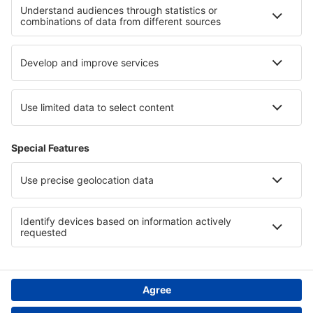
Cele mai bune hoteluri - regiuni
Hoteluri în Serbia
Hoteluri în Spania
Hoteluri in Bavaria
Hoteluri pe Coasta Scheletelor
Hoteluri in Cantonul Split-Dalmaţia
Hoteluri in Loveci