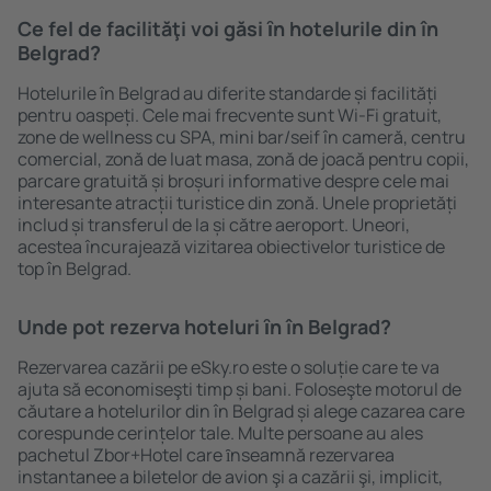
Ce fel de facilităţi voi găsi ȋn hotelurile din în
Belgrad?
Hotelurile în Belgrad au diferite standarde și facilități
pentru oaspeți. Cele mai frecvente sunt Wi-Fi gratuit,
zone de wellness cu SPA, mini bar/seif în cameră, centru
comercial, zonă de luat masa, zonă de joacă pentru copii,
parcare gratuită și broșuri informative despre cele mai
interesante atracții turistice din zonă. Unele proprietăți
includ și transferul de la și către aeroport. Uneori,
acestea încurajează vizitarea obiectivelor turistice de
top în Belgrad.
Unde pot rezerva hoteluri ȋn în Belgrad?
Rezervarea cazării pe eSky.ro este o soluție care te va
ajuta să economiseşti timp și bani. Foloseşte motorul de
căutare a hotelurilor din în Belgrad și alege cazarea care
corespunde cerințelor tale. Multe persoane au ales
pachetul Zbor+Hotel care ȋnseamnă rezervarea
instantanee a biletelor de avion şi a cazării şi, implicit,