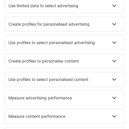
Hoteluri în Zlatibor
Hoteluri în Novi Sad
Hoteluri în Vrnjacka Banja
Hoteluri în Kopaonik
Hoteluri în Soko Banja
Hoteluri în Kraljevo
Hoteluri în Vrdnik
Hoteluri Irig
Hoteluri în Zaskovci
Hoteluri în Stari Banovci
Cele mai bune hoteluri - orașe
Hoteluri în Churchill
Hoteluri Blovice
Hoteluri în Maasdijk
Hoteluri în Barcelos
Hoteluri în Erstfeld
Hoteluri în Seattle
Hoteluri în Piatra Neamț
Hoteluri Boveglio
Hoteluri în Belmar
Hoteluri în Pilar De La Horadada