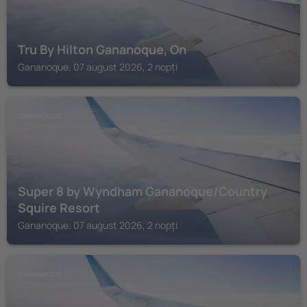
Tru By Hilton Gananoque, On
Gananoque, 07 august 2026, 2 nopți
GANANOQUE
Super 8 by Wyndham Gananoque/Country
Squire Resort
Gananoque, 07 august 2026, 2 nopți
GANANOQUE