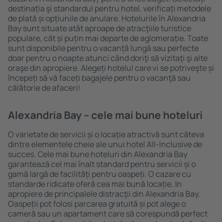
destinația şi standardul pentru hotel, verificați metodele
de plată și opțiunile de anulare. Hotelurile în Alexandria
Bay sunt situate atât aproape de atracţiile turistice
populare, cât și puțin mai departe de aglomerație. Toate
sunt disponibile pentru o vacanță lungă sau perfecte
doar pentru o noapte atunci când doriţi să vizitaţi şi alte
oraşe din apropiere. Alegeți hotelul care vi se potriveşte și
începeți să vă faceți bagajele pentru o vacanţă sau
călătorie de afaceri!
Alexandria Bay – cele mai bune hoteluri
O varietate de servicii și o locație atractivă sunt câteva
dintre elementele cheie ale unui hotel All-Inclusive de
succes. Cele mai bune hoteluri din Alexandria Bay
garantează cel mai înalt standard pentru servicii și o
gamă largă de facilități pentru oaspeți. O cazare cu
standarde ridicate oferă cea mai bună locație, ȋn
apropiere de principalele distracţii din Alexandria Bay.
Oaspeții pot folosi parcarea gratuită și pot alege o
cameră sau un apartament care să corespundă perfect