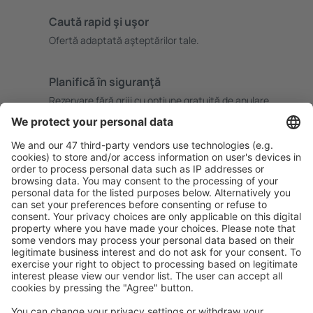
Caută rapid şi uşor
Ofertă adaptată aşteptărilor tale.
Planifică ȋn siguranţă
Rezervare fără griji cu opțiune gratuită de anulare.
Economiseşte mai mult
Prețuri atractive și oferte speciale pentru utilizatorii
conectați.
Cazarea preferată
Alege din peste 1,3 mil. de opţiuni: hoteluri, cabane,
apartamente și altele.
Cele mai căutate hoteluri de către utilizatorii eSky