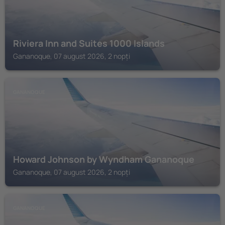
Riviera Inn and Suites 1000 Islands
Gananoque, 07 august 2026, 2 nopți
GANANOQUE
Howard Johnson by Wyndham Gananoque
Gananoque, 07 august 2026, 2 nopți
GANANOQUE