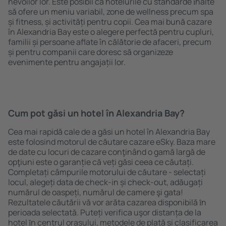
nevoilor lor. Este posibil ca hotelurile cu standarde ȋnalte
să ofere un meniu variabil, zone de wellness precum spa
și fitness, și activități pentru copii. Cea mai bună cazare
în Alexandria Bay este o alegere perfectă pentru cupluri,
familii și persoane aflate în călătorie de afaceri, precum
și pentru companii care doresc să organizeze
evenimente pentru angajații lor.
Cum pot găsi un hotel în Alexandria Bay?
Cea mai rapidă cale de a găsi un hotel în Alexandria Bay
este folosind motorul de căutare cazare eSky. Baza mare
de date cu locuri de cazare conţinând o gamă largă de
opţiuni este o garanție că veți găsi ceea ce căutați.
Completați câmpurile motorului de căutare - selectați
locul, alegeți data de check-in și check-out, adăugați
numărul de oaspeți, numărul de camere şi gata!
Rezultatele căutării vă vor arăta cazarea disponibilă ȋn
perioada selectată. Puteți verifica uşor distanța de la
hotel ȋn centrul orașului, metodele de plată și clasificarea