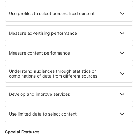
Hoteluri în Senden
Hoteluri în Casariche
Cele mai bune hoteluri - regiuni
Hoteluri in Rezervația naturală Peșterile Carlsbad
Hoteluri in Tennessee
Hoteluri in Kenai Fjords National Park
Hoteluri în Maui
Hoteluri in Alaska
Hoteluri în Insulele Bermude
Hoteluri în Saalbach-Hinterglemm
Hoteluri in Voievodatul Lubusz
Hoteluri in Costa Verde
Hoteluri in Regiunea Los Ríos