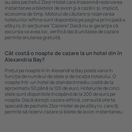
au ales pachetul Zbor+Hotel care ȋnseamnă rezervarea
instantanee a biletelor de avion şi a cazării şi, implicit,
economie de timp. Motorul de căutare și rezervarea
hotelurilor ieftine sunt disponibile pe pagina principală a
eSky.ro, ȋn secţiunea "Cazare". Dacă nu ai garanţia că
excursia va avea loc, verifică dacă unitatea de cazare
permite anularea gratuită.
Cât costă o noapte de cazare la un hotel din în
Alexandria Bay?
Prețul pe noapte în în Alexandria Bay poate varia în
funcție de numărul de stele și de locaţia hotelului. O
noapte într-un hotel de standard mediu costă de la
aproximativ 50 până la 100 de euro. Hotelurile de cinci
stele sunt disponibile ȋncepând de la 200 de euro pe
noapte. Dacă doreşti cazare ieftină, consultă oferta
specială de pachete Zbor+Hotel de pe eSky.ro, care ȋţi
permite să rezervi cazare și bilete de avion instantaneu.