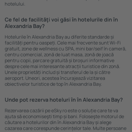
hotelului.
Ce fel de facilităţi voi găsi ȋn hotelurile din în
Alexandria Bay?
Hotelurile în Alexandria Bay au diferite standarde și
facilități pentru oaspeți. Cele mai frecvente sunt Wi-Fi
gratuit, zone de wellness cu SPA, mini bar/seif în cameră,
centru comercial, zonă de luat masa, zonă de joacă
pentru copii, parcare gratuită și broșuri informative
despre cele mai interesante atracții turistice din zonă.
Unele proprietăți includ și transferul de la și către
aeroport. Uneori, acestea încurajează vizitarea
obiectivelor turistice de top în Alexandria Bay.
Unde pot rezerva hoteluri ȋn în Alexandria Bay?
Rezervarea cazării pe eSky.ro este o soluție care te va
ajuta să economiseşti timp și bani. Foloseşte motorul de
căutare a hotelurilor din în Alexandria Bay și alege
cazarea care corespunde cerințelor tale. Multe persoane