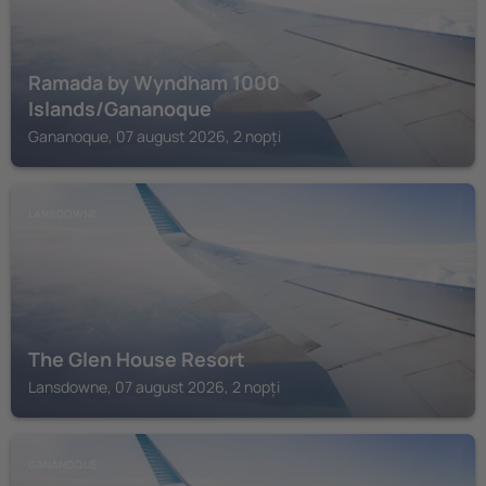
Ramada by Wyndham 1000
Islands/Gananoque
Gananoque, 07 august 2026, 2 nopți
LANSDOWNE
The Glen House Resort
Lansdowne, 07 august 2026, 2 nopți
GANANOQUE