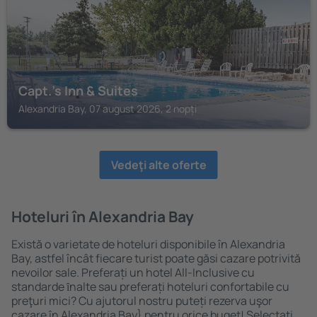
Capt.'s Inn & Suites
Alexandria Bay, 07 august 2026, 2 nopți
Vedeţi alte oferte
Hoteluri în Alexandria Bay
Există o varietate de hoteluri disponibile în Alexandria
Bay, astfel încât fiecare turist poate găsi cazare potrivită
nevoilor sale. Preferați un hotel All-Inclusive cu
standarde ȋnalte sau preferați hoteluri confortabile cu
preţuri mici? Cu ajutorul nostru puteți rezerva uşor
cazare în Alexandria Bay} pentru orice buget! Selectați