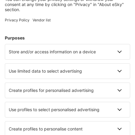
Hoteluri în Statele Unite ale Americii - Orașe populare
Hoteluri în Davenport
Hoteluri în Panama City Beach
Hoteluri în Sevierville
Hoteluri în Kissimmee
Hoteluri în Myrtle Beach
Hoteluri în Fort Walton Beach
Hoteluri în Fort Myers
Hoteluri în Park City
Hoteluri în Niagara Falls
Hoteluri în Palm Springs
Cele mai bune hoteluri - orașe
Hoteluri în Breitungen
Hoteluri în Sorbo
Hoteluri în Corinth
Hoteluri în Menderes
Hoteluri în Leányfalu
Hoteluri în San Jose Peten
Hoteluri în Faro
Hoteluri în Surin Beach