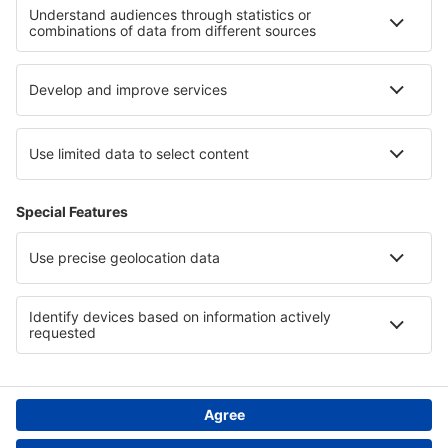
Cele mai bune hoteluri - regiuni
Hoteluri pe Insula Okinawa
Hoteluri in Bastimentos Island
Hoteluri în Viña del Mar
Hoteluri în Riviera Maya
Hoteluri in Bavaria
Hoteluri in Costa de Almeria