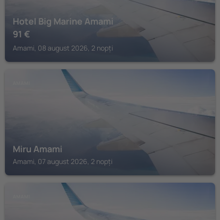
Hotel Big Marine Amami
91
€
Amami, 08 august 2026, 2 nopți
AMAMI
Miru Amami
Amami, 07 august 2026, 2 nopți
AMAMI