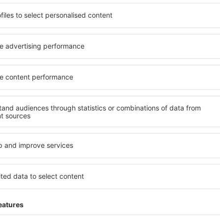
ită nevoilor sale. Preferați
elementele cheie ale unui ho
alte sau preferați hoteluri
bune hoteluri din Arad gara
rul nostru puteți rezerva
servicii și o gamă largă de f
t! Selectați destinația şi
standarde ridicate oferă cea
todele de plată și opțiunile
principalele distracţii din A
tuate atât aproape de
gratuită și pot alege o cam
uțin mai departe de
corespundă perfect nevoilor l
pentru o vacanță lungă sau
standarde ȋnalte să ofere un
nd doriţi să vizitaţi şi alte
precum spa și fitness, și act
re vi se potriveşte și
cazare în Arad este o alegere
o vacanţă sau călătorie de
persoane aflate în călătorie
companii care doresc să or
lor.
rad?
Ce fel de facilităţi v
Arad?
 în Arad este folosind
 mare de date cu locuri de
Hotelurile în Arad au diferite
uni este o garanție că veți
Cele mai frecvente sunt Wi-F