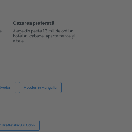
Cazarea preferată
le
Alege din peste 1,3 mil. de opţiuni:
hoteluri, cabane, apartamente și
altele.
Năvodari
Hoteluri în Mangalia
n Bretteville Sur Odon