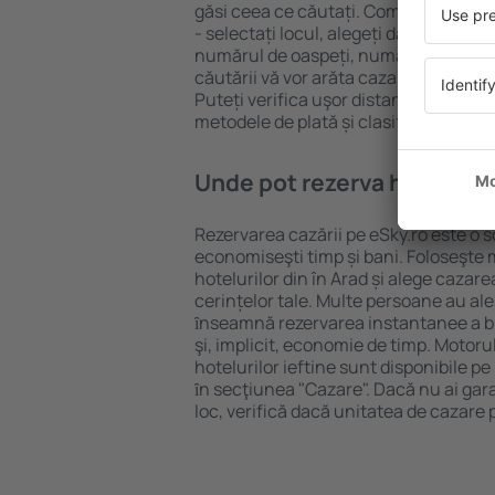
găsi ceea ce căutați. Completați câm
- selectați locul, alegeți data de che
numărul de oaspeți, numărul de camer
căutării vă vor arăta cazarea disponib
Puteți verifica uşor distanța de la hot
metodele de plată și clasificarea hote
Unde pot rezerva hoteluri ȋ
Rezervarea cazării pe eSky.ro este o so
economiseşti timp și bani. Foloseşte 
hotelurilor din în Arad și alege caza
cerințelor tale. Multe persoane au al
ȋnseamnă rezervarea instantanee a bile
şi, implicit, economie de timp. Motoru
hotelurilor ieftine sunt disponibile pe
ȋn secţiunea "Cazare". Dacă nu ai gar
loc, verifică dacă unitatea de cazare 