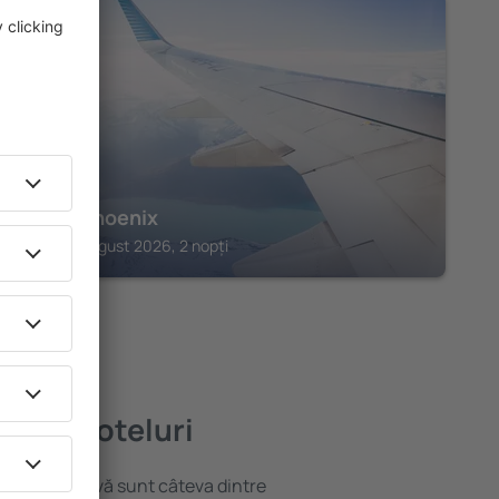
ARAD
Hotel Phoenix
Arad, 14 august 2026, 2 nopți
 bune hoteluri
locație atractivă sunt câteva dintre