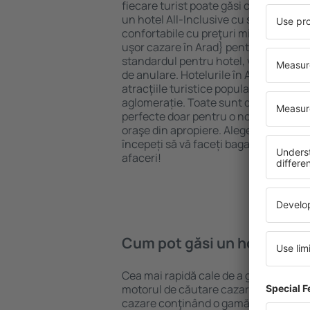
fiecare turist poate găsi cazare potriv
un hotel All-Inclusive cu standarde ȋn
confortabile cu preţuri mici? Cu ajuto
uşor cazare în Arad} pentru orice buge
standardul pentru hotel, verificați me
de anulare. Hotelurile în Arad sunt si
atracţiile turistice populare, cât și p
aglomerație. Toate sunt disponibile 
perfecte doar pentru o noapte atunci câ
oraşe din apropiere. Alegeți hotelul ca
începeți să vă faceți bagajele pentru 
afaceri!
Cum pot găsi un hotel în A
Cea mai rapidă cale de a găsi un hotel
motorul de căutare cazare eSky. Baza
cazare conţinând o gamă largă de opţi