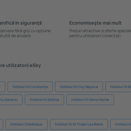
anifică ȋn siguranţă
Economiseşte mai mult
zervare fără griji cu opțiune
Prețuri atractive și oferte specia
atuită de anulare.
pentru utilizatorii conectați.
e utilizatorii eSky
v
Hoteluri în Constanța
Hoteluri în Cluj-Napoca
Hoteluri în 
rnu Severin
Hoteluri în Slatina
Hoteluri în Vama Veche
Hoteluri Chasteaux
Hoteluri în St Trojan Les Bains
Hoteluri î