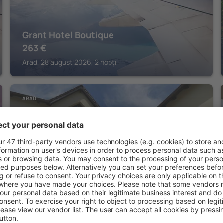
Grant Hotel Boutique
263
€
Arad, 28 august 2026, 2 nopți
ARAD
Hotel Ana
Arad, 14 august 2026, 2 nopți