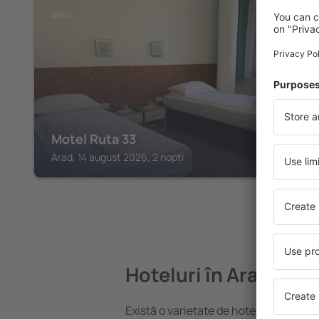
ARAD
Motel Ruta 33
Arad, 14 august 2026, 2 nopți
Hoteluri în Arad
Există o varietate de hoteluri disponibi