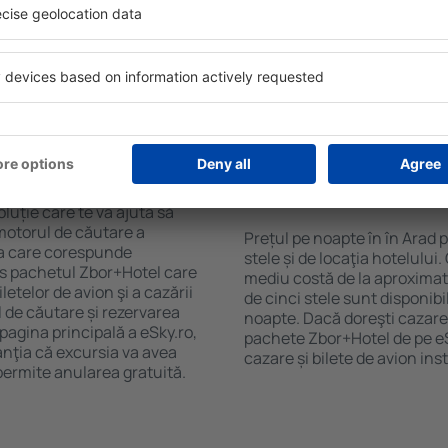
purile motorului de căutare
mini bar/seif în cameră, cen
ck-in și check-out, adăugați
zonă de joacă pentru copii, 
e şi gata! Rezultatele
despre cele mai interesante 
ilă ȋn perioada selectată.
proprietăți includ și transfer
el ȋn centrul orașului,
acestea încurajează vizitarea
lului.
n în Arad?
Cât costă o noapte d
Arad?
luție care te va ajuta să
motorul de căutare a
Prețul pe noapte în în Arad 
rea care corespunde
stele și de locaţia hotelului
es pachetul Zbor+Hotel care
mediu costă de la aproximati
telor de avion şi a cazării
de cinci stele sunt disponib
l de căutare și rezervarea
noapte. Dacă doreşti cazare 
 pagina principală a eSky.ro,
pachete Zbor+Hotel de pe eSk
anţia că excursia va avea
cazare și bilete de avion in
permite anularea gratuită.