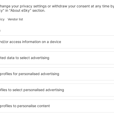
ARAD
Cabana Lir
Arad, 14 august 2026, 2 nopți
Vedeți mai multe hoteluri în Arad
Arad – cele mai
le în Arad, astfel încât
O varietate de servicii și o 