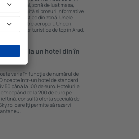
tru comercial, zonă de luat masa,
parcare gratuită și broșuri informative
atracții turistice din zonă. Unele
ul de la și către aeroport. Uneori,
 obiectivelor turistice de top în Arad.
e cazare la un hotel din în
poate varia în funcție de numărul de
. O noapte într-un hotel de standard
v 50 până la 100 de euro. Hotelurile
ile ȋncepând de la 200 de euro pe
ieftină, consultă oferta specială de
y.ro, care ȋţi permite să rezervi
stantaneu.