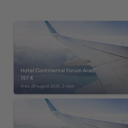
ARAD
Hotel Continental Forum Arad
157
€
Arad, 28 august 2026, 2 nopți
ARAD