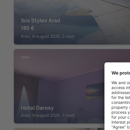
Ibis Styles Arad
185
€
Arad, 14 august 2026, 2 nopți
ARAD
Hotel Darosy
Arad, 14 august 2026, 2 nopți