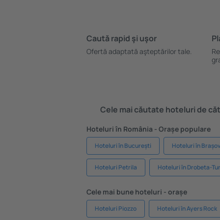
Caută rapid şi uşor
Pl
Ofertă adaptată aşteptărilor tale.
Re
gr
Cele mai căutate hoteluri de cătr
Hoteluri în România - Orașe populare
Hoteluri în București
Hoteluri în Brașo
Hoteluri Petrila
Hoteluri în Drobeta-Tu
Cele mai bune hoteluri - orașe
Hoteluri Piozzo
Hoteluri în Ayers Rock