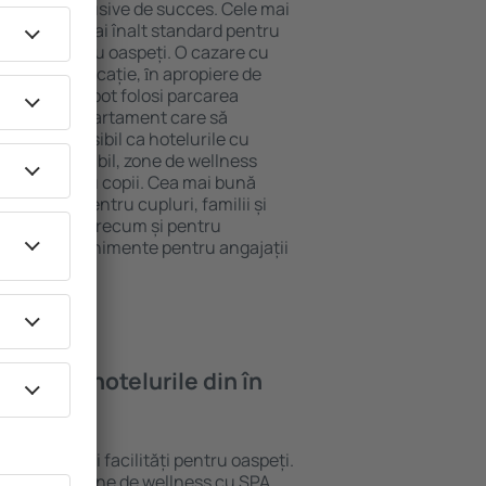
tel All-Inclusive de succes. Cele mai
ntează cel mai înalt standard pentru
acilități pentru oaspeți. O cazare cu
 mai bună locație, ȋn apropiere de
rad. Oaspeții pot folosi parcarea
eră sau un apartament care să
or. Este posibil ca hotelurile cu
 meniu variabil, zone de wellness
ivități pentru copii. Cea mai bună
 perfectă pentru cupluri, familii și
 de afaceri, precum și pentru
ganizeze evenimente pentru angajații
oi găsi ȋn hotelurile din în
 standarde și facilități pentru oaspeți.
i gratuit, zone de wellness cu SPA,