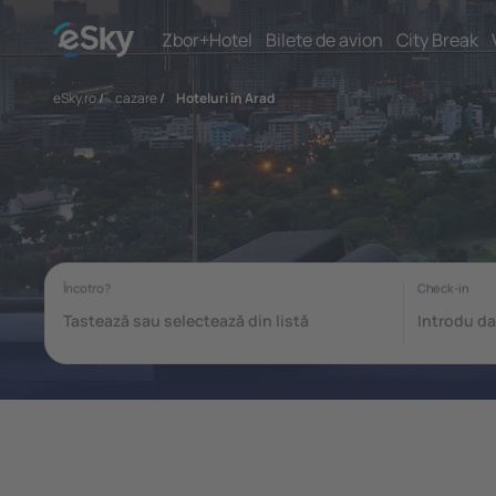
Zbor+Hotel
Bilete de avion
City Break
eSky.ro
/
cazare
/
Hoteluri în Arad