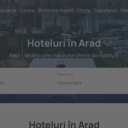
Vacanţe
Cazare
Închiriere mașini
Oferte
Transferuri
Mai
Hoteluri în Arad
Arad - Vedeţi cele mai bune oferte de hoteluri!
Hoteluri în Arad