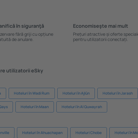
anifică ȋn siguranţă
Economiseşte mai mult
zervare fără griji cu opțiune
Prețuri atractive și oferte specia
atuită de anulare.
pentru utilizatorii conectați.
e utilizatorii eSky
a
Hoteluri în Wadi Rum
Hoteluri în Ajlūn
Hoteluri în Jarash
 Qays
Hoteluri în Maan
Hoteluri în Al Quwayrah
nville
Hoteluri în Ahuachapan
Hoteluri Chobe
Hoteluri în M