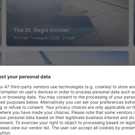
The St. Regis Amman
Amman, 14 august 2026, 2 nopți
AMMAN
InterContinental AMMAN JORDAN by IHG
Amman, 14 august 2026, 2 nopți