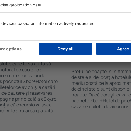
purile motorului de căutare
cu SPA, mini bar/seif în cam
ck-in și check-out, adăugați
masa, zonă de joacă pentru c
e şi gata! Rezultatele
informative despre cele mai 
ilă ȋn perioada selectată.
zonă. Unele proprietăți inclu
el ȋn centrul orașului,
Uneori, acestea încurajează 
lului.
în Amman.
ȋn în Amman?
Cât costă o noapte d
Amman?
luție care te va ajuta să
motorul de căutare a
Prețul pe noapte în în Amma
zarea care corespunde
de stele și de locaţia hotelu
es pachetul Zbor+Hotel care
mediu costă de la aproximati
telor de avion şi a cazării
de cinci stele sunt disponib
l de căutare și rezervarea
noapte. Dacă doreşti cazare 
 pagina principală a eSky.ro,
pachete Zbor+Hotel de pe eSk
anţia că excursia va avea
cazare și bilete de avion in
permite anularea gratuită.