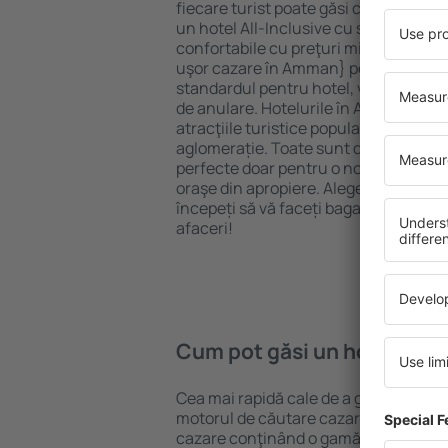
fiecare turist poate găsi cazare potriv
un hotel All-Inclusive cu standarde ȋn
confortabile cu preţuri mici? Cu ajuto
uşor cazare în Amman} pentru orice bu
standardul pentru hotel, verificați me
de anulare. Hotelurile în Amman sunt
atracţiile turistice populare, cât și p
aglomerație. Toate sunt disponibile 
perfecte doar pentru o noapte atunci câ
oraşe din apropiere. Alegeți hotelul ca
începeți să vă faceți bagajele pentru 
afaceri!
Cum pot găsi un hotel în 
Cea mai rapidă cale de a găsi un hote
motorul de căutare cazare eSky. Baza
cazare conţinând o gamă largă de opţi