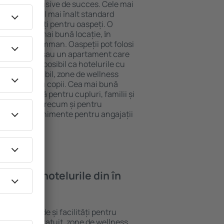
tel All-Inclusive de succes. Cele mai
rantează cel mai înalt standard
gă de facilități pentru oaspeți. O
 oferă cea mai bună locație, ȋn
stracţii din Amman. Oaspeții pot folosi
ege o cameră sau un apartament care
r lor. Este posibil ca hotelurile cu
 meniu variabil, zone de wellness
ivități pentru copii. Cea mai bună
re perfectă pentru cupluri, familii și
 de afaceri, precum și pentru
ganizeze evenimente pentru angajații
oi găsi ȋn hotelurile din în
ite standarde și facilități pentru
sunt Wi-Fi gratuit, zone de wellness