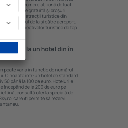
eră, centru comercial, zonă de luat
opii, parcare gratuită și broșuri
interesante atracții turistice din
d și transferul de la și către aeroport.
vizitarea obiectivelor turistice de top
e cazare la un hotel din în
n poate varia în funcție de numărul
lui. O noapte într-un hotel de standard
v 50 până la 100 de euro. Hotelurile
ile ȋncepând de la 200 de euro pe
ieftină, consultă oferta specială de
y.ro, care ȋţi permite să rezervi
stantaneu.