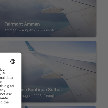
Fairmont Amman
Amman, 14 august 2026, 2 nopți
AMMAN
The House Boutique Suites
Amman, 14 august 2026, 2 nopți