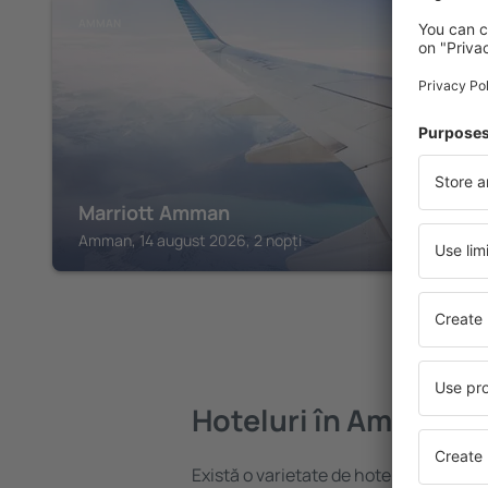
AMMAN
Marriott Amman
Amman, 14 august 2026, 2 nopți
Hoteluri în Amman
Există o varietate de hoteluri disponi