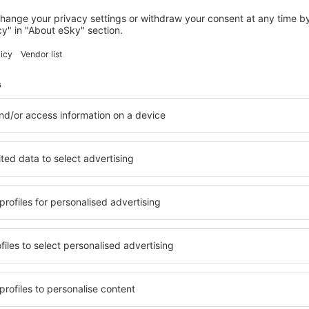
AMMAN
Opal Hotel Amman
Amman, 14 august 2026, 2 nopți
Vedeți mai multe hoteluri în Amman
Amman – cele m
bile în Amman, astfel încât
O varietate de servicii și o 