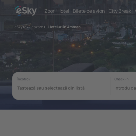
Zbor+Hotel
Bilete de avion
City Break
eSky.ro
/
cazare
/
Hoteluri în Amman