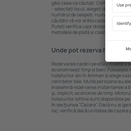
găsi ceea ce căutați. Completați câm
- selectați locul, alegeți data de che
numărul de oaspeți, numărul de camer
căutării vă vor arăta cazarea disponib
Puteți verifica uşor distanța de la hot
metodele de plată și clasificarea hote
Unde pot rezerva hoteluri 
Rezervarea cazării pe eSky.ro este o so
economiseşti timp și bani. Foloseşte 
hotelurilor din în Amman și alege ca
cerințelor tale. Multe persoane au al
ȋnseamnă rezervarea instantanee a bile
şi, implicit, economie de timp. Motoru
hotelurilor ieftine sunt disponibile pe
ȋn secţiunea "Cazare". Dacă nu ai gar
loc, verifică dacă unitatea de cazare 