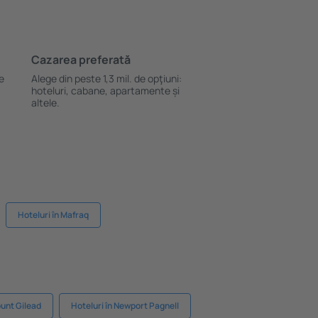
Cazarea preferată
le
Alege din peste 1,3 mil. de opţiuni:
hoteluri, cabane, apartamente și
altele.
Hoteluri în Mafraq
ount Gilead
Hoteluri în Newport Pagnell