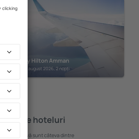
AMMAN
Signia by Hilton Amman
Amman, 14 august 2026, 2 nopți
ai bune hoteluri
locație atractivă sunt câteva dintre