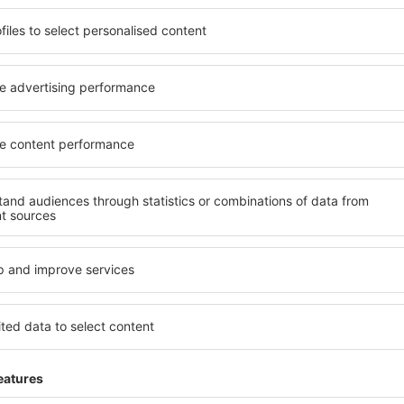
ită nevoilor sale. Preferați
elementele cheie ale unui ho
alte sau preferați hoteluri
bune hoteluri din Amman ga
rul nostru puteți rezerva
pentru servicii și o gamă lar
get! Selectați destinația şi
cazare cu standarde ridicate
todele de plată și opțiunile
apropiere de principalele di
 situate atât aproape de
parcarea gratuită și pot al
uțin mai departe de
să corespundă perfect nevoilo
pentru o vacanță lungă sau
standarde ȋnalte să ofere un
nd doriţi să vizitaţi şi alte
precum spa și fitness, și act
re vi se potriveşte și
cazare în Amman este o alege
o vacanţă sau călătorie de
persoane aflate în călătorie
companii care doresc să or
lor.
Amman?
Ce fel de facilităţi v
Amman?
l în Amman este folosind
 mare de date cu locuri de
Hotelurile în Amman au difer
uni este o garanție că veți
oaspeți. Cele mai frecvente 