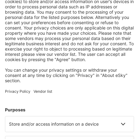
Ofertă adaptată aşteptărilor tale.
Planifică ȋn siguranţă
Rezervare fără griji cu opțiune gratuită de anulare.
Economiseşte mai mult
Prețuri atractive și oferte speciale pentru utilizatorii
conectați.
Cazarea preferată
Alege din peste 1,3 mil. de opţiuni: hoteluri, cabane,
apartamente și altele.
Cele mai căutate cazări de către utilizatorii eSky
Cazare în Kazahstan - Orașe populare