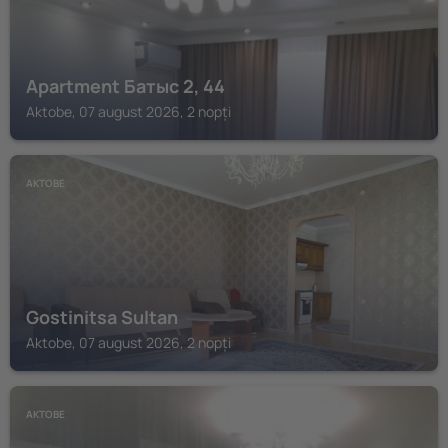
Apartment Батыс 2, 44
Aktobe, 07 august 2026, 2 nopți
AKTOBE
Gostinitsa Sultan
Aktobe, 07 august 2026, 2 nopți
AKTOBE