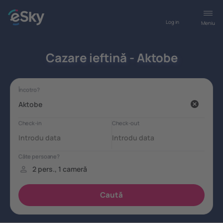
Log in
Meniu
Cazare ieftină - Aktobe