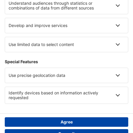
Cele mai bune locuri de cazare - regiuni
Cazare în Berchtesgaden
Cazare în Coasta Amalfi
Cazare in Kiustendil
Cazare in Marea Moartă
Cazare in El Beni