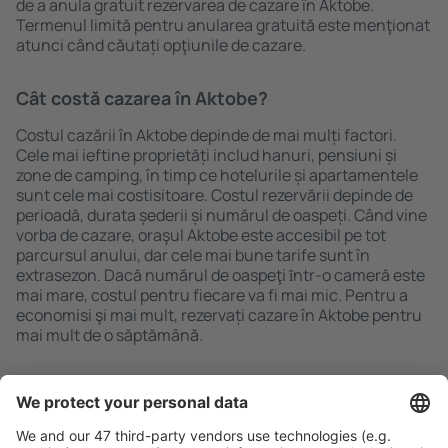
de a anula gratuit rezervarea de cazare în Aktobe.
Termenul limită pentru anularea gratuită este menţionat
atunci când căutați opţiunile de cazare.
Cât costă cazarea în Aktobe?
Costul cazării în Aktobe depinde de mai mulți factori.
Cele mai ieftine proprietăți includ hanuri, pensiuni și
zone de camping, în timp ce hotelurile și apartamentele
sunt cele mai costisitoare. Costul rezervării depinde de
perioadă, durata șederii și numărul de oaspeți. Când vine
vorba de cazare, oraşul Aktobe este accesibil pe tot
parcursul anului, dar cele mai bune tarife sunt în
extrasezon. Dacă numărul de oaspeţi ȋntr-o cameră este
mai mare, costul pentru fiecare va fi mai mic. Pentru a
economisi şi mai mult, rezervați cazare în Aktobe pentru
mai mult de o săptămână.
Caută rapid şi uşor