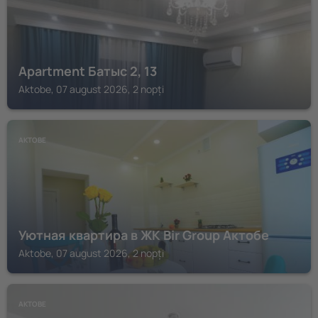
Apartment Батыс 2, 13
Aktobe, 07 august 2026, 2 nopți
AKTOBE
Уютная квартира в ЖК Bir Group Актобе
Aktobe, 07 august 2026, 2 nopți
AKTOBE