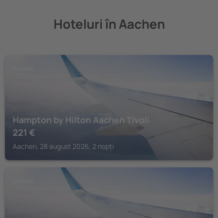
Hoteluri în Aachen
AACHEN
Hampton by Hilton Aachen Tivoli
221
€
Aachen, 28 august 2026, 2 nopți
AACHEN