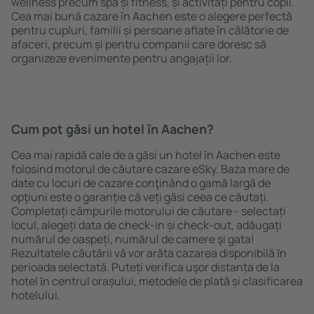
wellness precum spa și fitness, și activități pentru copii.
Cea mai bună cazare în Aachen este o alegere perfectă
pentru cupluri, familii și persoane aflate în călătorie de
afaceri, precum și pentru companii care doresc să
organizeze evenimente pentru angajații lor.
Cum pot găsi un hotel în Aachen?
Cea mai rapidă cale de a găsi un hotel în Aachen este
folosind motorul de căutare cazare eSky. Baza mare de
date cu locuri de cazare conţinând o gamă largă de
opţiuni este o garanție că veți găsi ceea ce căutați.
Completați câmpurile motorului de căutare - selectați
locul, alegeți data de check-in și check-out, adăugați
numărul de oaspeți, numărul de camere şi gata!
Rezultatele căutării vă vor arăta cazarea disponibilă ȋn
perioada selectată. Puteți verifica uşor distanța de la
hotel ȋn centrul orașului, metodele de plată și clasificarea
hotelului.