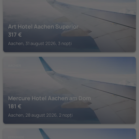
Art Hotel Aachen Superior
317
€
Aachen, 31 august 2026, 3 nopți
AACHEN
Mercure Hotel Aachen am Dom
181
€
Aachen, 28 august 2026, 2 nopți
KERKRADE