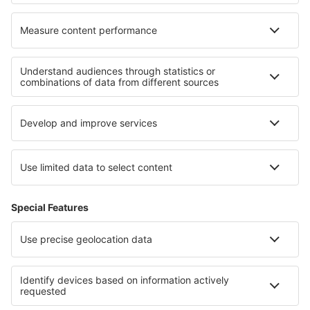
Cele mai bune hoteluri - regiuni
Hoteluri în Oberstdorf
Hoteluri in Sächsische Schweiz
Hoteluri in Saxonia
Hoteluri în Rugen
Hoteluri in Harz
Hoteluri in Marche
Hoteluri in Hidalgo
Hoteluri in Curonian Spit National Park
Hoteluri in California
Hoteluri in Praslin Island