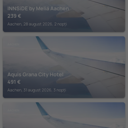
INNSiDE by Meliá Aachen
239
€
Aachen, 28 august 2026, 2 nopți
AACHEN
Aquis Grana City Hotel
491
€
Aachen, 31 august 2026, 3 nopți
AACHEN