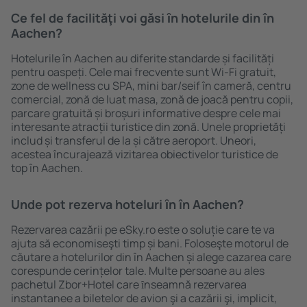
Ce fel de facilităţi voi găsi ȋn hotelurile din în
Aachen?
Hotelurile în Aachen au diferite standarde și facilități
pentru oaspeți. Cele mai frecvente sunt Wi-Fi gratuit,
zone de wellness cu SPA, mini bar/seif în cameră, centru
comercial, zonă de luat masa, zonă de joacă pentru copii,
parcare gratuită și broșuri informative despre cele mai
interesante atracții turistice din zonă. Unele proprietăți
includ și transferul de la și către aeroport. Uneori,
acestea încurajează vizitarea obiectivelor turistice de
top în Aachen.
Unde pot rezerva hoteluri ȋn în Aachen?
Rezervarea cazării pe eSky.ro este o soluție care te va
ajuta să economiseşti timp și bani. Foloseşte motorul de
căutare a hotelurilor din în Aachen și alege cazarea care
corespunde cerințelor tale. Multe persoane au ales
pachetul Zbor+Hotel care ȋnseamnă rezervarea
instantanee a biletelor de avion şi a cazării şi, implicit,