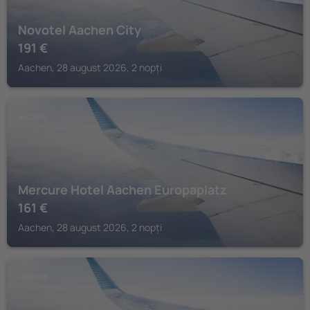
Novotel Aachen City
191
€
Aachen, 28 august 2026, 2 nopți
AACHEN
Mercure Hotel Aachen Europaplatz
161
€
Aachen, 28 august 2026, 2 nopți
HEERLEN