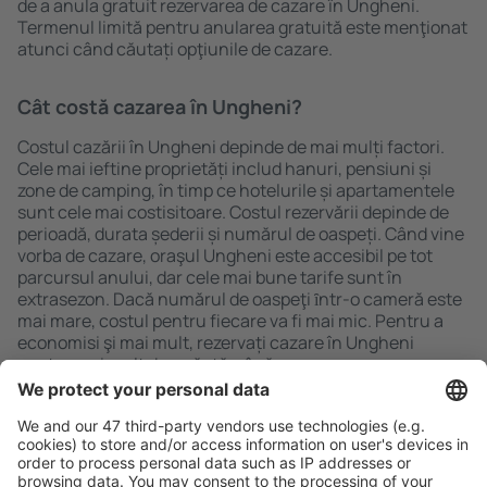
de a anula gratuit rezervarea de cazare în Ungheni.
Termenul limită pentru anularea gratuită este menţionat
atunci când căutați opţiunile de cazare.
Cât costă cazarea în Ungheni?
Costul cazării în Ungheni depinde de mai mulți factori.
Cele mai ieftine proprietăți includ hanuri, pensiuni și
zone de camping, în timp ce hotelurile și apartamentele
sunt cele mai costisitoare. Costul rezervării depinde de
perioadă, durata șederii și numărul de oaspeți. Când vine
vorba de cazare, oraşul Ungheni este accesibil pe tot
parcursul anului, dar cele mai bune tarife sunt în
extrasezon. Dacă numărul de oaspeţi ȋntr-o cameră este
mai mare, costul pentru fiecare va fi mai mic. Pentru a
economisi şi mai mult, rezervați cazare în Ungheni
pentru mai mult de o săptămână.
Caută rapid şi uşor