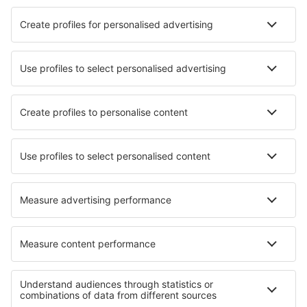
Cazare în Tiraspol
Cazare în Cahul
Cazare în Chișinău
Cazare Tohatin
Cazare în Causeni
Cazare Durlesti
Cazare în Rezina
Cazare Trebujeni
Cazare Japca
Cazare Congaz
Cele mai bune locuri de cazare - orașe
Cazare în Borensberg
Cazare în Zatec
Cazare în Greenhorn
Cazare în Vinneuf
Cazare în Santa Severa
Cazare în Zomergem
Cazare în Ouistreham
Cazare în Laskowa
Cazare în Thonnance-les-Moulins
Cazare în Casarile