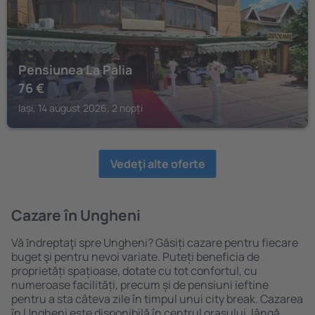
Pensiunea La Palia
76
€
Iași, 14 august 2026, 2 nopți
Vedeţi alte oferte
Cazare în Ungheni
Vă ȋndreptaţi spre Ungheni? Găsiți cazare pentru fiecare
buget şi pentru nevoi variate. Puteți beneficia de
proprietăți spațioase, dotate cu tot confortul, cu
numeroase facilități, precum și de pensiuni ieftine
pentru a sta câteva zile în timpul unui city break. Cazarea
în Ungheni este disponibilă în centrul orașului, lângă