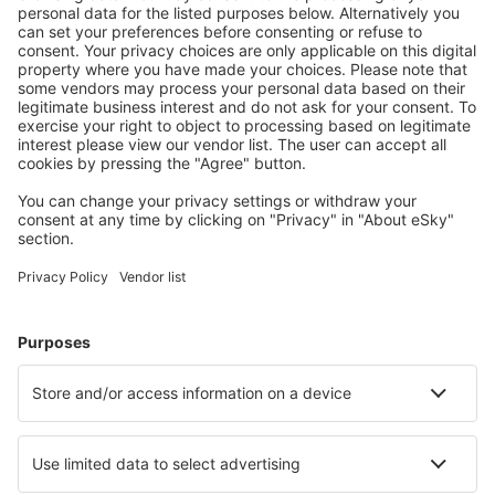
Ofertă adaptată aşteptărilor tale.
Planifică ȋn siguranţă
Rezervare fără griji cu opțiune gratuită de anulare.
Economiseşte mai mult
Prețuri atractive și oferte speciale pentru utilizatorii
conectați.
Cazarea preferată
Alege din peste 1,3 mil. de opţiuni: hoteluri, cabane,
apartamente și altele.
Cele mai căutate cazări de către utilizatorii eSky
Cazare în Moldova - Orașe populare