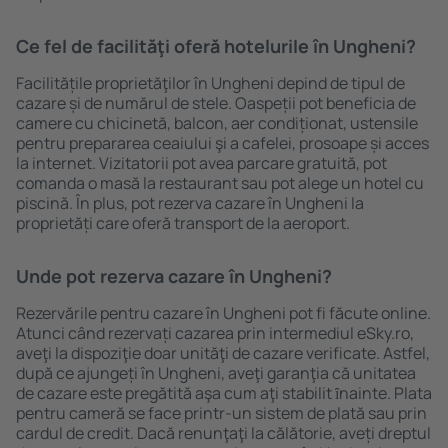
Ce fel de facilităţi oferă hotelurile în Ungheni?
Facilitățile proprietăţilor în Ungheni depind de tipul de
cazare și de numărul de stele. Oaspeții pot beneficia de
camere cu chicinetă, balcon, aer condiționat, ustensile
pentru prepararea ceaiului şi a cafelei, prosoape și acces
la internet. Vizitatorii pot avea parcare gratuită, pot
comanda o masă la restaurant sau pot alege un hotel cu
piscină. În plus, pot rezerva cazare în Ungheni la
proprietăți care oferă transport de la aeroport.
Unde pot rezerva cazare în Ungheni?
Rezervările pentru cazare în Ungheni pot fi făcute online.
Atunci când rezervați cazarea prin intermediul eSky.ro,
aveţi la dispoziţie doar unităţi de cazare verificate. Astfel,
după ce ajungeți în Ungheni, aveţi garanţia că unitatea
de cazare este pregătită aşa cum aţi stabilit ȋnainte. Plata
pentru cameră se face printr-un sistem de plată sau prin
cardul de credit. Dacă renunţaţi la călătorie, aveți dreptul