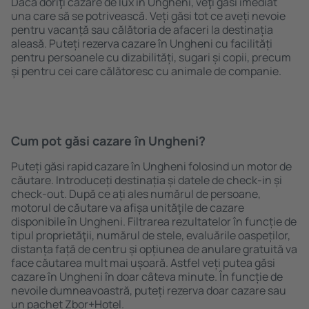
Dacă doriţi cazare de lux în Ungheni, veţi găsi imediat
una care să se potrivească. Veți găsi tot ce aveți nevoie
pentru vacanță sau călătoria de afaceri la destinația
aleasă. Puteți rezerva cazare în Ungheni cu facilități
pentru persoanele cu dizabilități, sugari și copii, precum
și pentru cei care călătoresc cu animale de companie.
Cum pot găsi cazare în Ungheni?
Puteți găsi rapid cazare în Ungheni folosind un motor de
căutare. Introduceți destinația și datele de check-in și
check-out. După ce ați ales numărul de persoane,
motorul de căutare va afișa unităţile de cazare
disponibile în Ungheni. Filtrarea rezultatelor în funcție de
tipul proprietăţii, numărul de stele, evaluările oaspeților,
distanța față de centru și opțiunea de anulare gratuită va
face căutarea mult mai ușoară. Astfel veți putea găsi
cazare în Ungheni în doar câteva minute. În funcție de
nevoile dumneavoastră, puteți rezerva doar cazare sau
un pachet Zbor+Hotel.