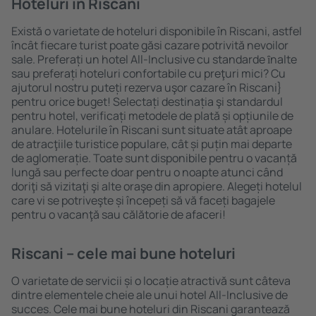
Hoteluri în Riscani
Există o varietate de hoteluri disponibile în Riscani, astfel
încât fiecare turist poate găsi cazare potrivită nevoilor
sale. Preferați un hotel All-Inclusive cu standarde ȋnalte
sau preferați hoteluri confortabile cu preţuri mici? Cu
ajutorul nostru puteți rezerva uşor cazare în Riscani}
pentru orice buget! Selectați destinația şi standardul
pentru hotel, verificați metodele de plată și opțiunile de
anulare. Hotelurile în Riscani sunt situate atât aproape
de atracţiile turistice populare, cât și puțin mai departe
de aglomerație. Toate sunt disponibile pentru o vacanță
lungă sau perfecte doar pentru o noapte atunci când
doriţi să vizitaţi şi alte oraşe din apropiere. Alegeți hotelul
care vi se potriveşte și începeți să vă faceți bagajele
pentru o vacanţă sau călătorie de afaceri!
Riscani – cele mai bune hoteluri
O varietate de servicii și o locație atractivă sunt câteva
dintre elementele cheie ale unui hotel All-Inclusive de
succes. Cele mai bune hoteluri din Riscani garantează