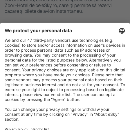
Zbor+Hotel de pe eSky.ro, care ȋţi permite să rezervi
cazare și bilete de avion instantaneu.
Caută rapid şi uşor
Ofertă adaptată aşteptărilor tale.
Planifică ȋn siguranţă
Rezervare fără griji cu opțiune gratuită de anulare.
Economiseşte mai mult
Prețuri atractive și oferte speciale pentru utilizatorii
conectați.
Cazarea preferată
Alege din peste 1,3 mil. de opţiuni: hoteluri, cabane,
apartamente și altele.