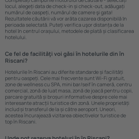
Completați câmpurile motorului de căutare - selectați
locul, alegeți data de check-in și check-out, adăugați
numărul de oaspeți, numărul de camere şi gata!
Rezultatele căutării vă vor arăta cazarea disponibilă ȋn
perioada selectată. Puteți verifica uşor distanța de la
hotel ȋn centrul orașului, metodele de plată și clasificarea
hotelului.
Ce fel de facilităţi voi găsi ȋn hotelurile din în
Riscani?
Hotelurile în Riscani au diferite standarde și facilități
pentru oaspeți. Cele mai frecvente sunt Wi-Fi gratuit,
zone de wellness cu SPA, mini bar/seif în cameră, centru
comercial, zonă de luat masa, zonă de joacă pentru copii,
parcare gratuită și broșuri informative despre cele mai
interesante atracții turistice din zonă. Unele proprietăți
includ și transferul de la și către aeroport. Uneori,
acestea încurajează vizitarea obiectivelor turistice de
top în Riscani.
Unde pot rezerva hoteluri ȋn în Riscani?