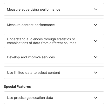
Hoteluri în Colombier-Saugnieu
Hoteluri în Kerobokan
Hoteluri în Koh Tao
Hoteluri în San Martino Di Lota
Hoteluri în Moddergat
Hoteluri în Valea Borcutului
Hoteluri în Gaupne
Hoteluri în Ohakune
Cele mai bune hoteluri - regiuni
Hoteluri în Moldova
Hoteluri in Stredné Považie
Hoteluri in Kiustendil
Hoteluri în Telluride
Hoteluri în Valea Loirei
Hoteluri in Regiunea Antalya