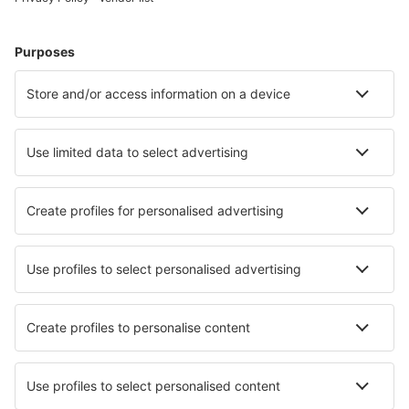
Cele mai căutate hoteluri de către utilizatorii eSky
Hoteluri în Moldova - Orașe populare
Hoteluri în Chișinău
Hoteluri în Tiraspol
Hoteluri în Cahul
Hoteluri în Causeni
Hoteluri Tohatin
Hoteluri în Rezina
Hoteluri în Bender
Hoteluri Trebujeni
Hoteluri în Leova
Hoteluri în Soldanesti
Cele mai bune hoteluri - orașe
Hoteluri în Avinyonet
Hoteluri în Wilmington