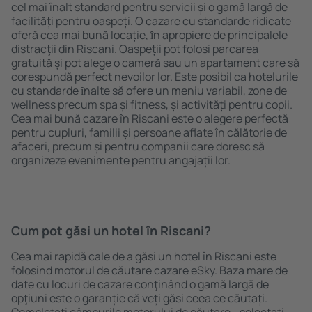
cel mai înalt standard pentru servicii și o gamă largă de
facilități pentru oaspeți. O cazare cu standarde ridicate
oferă cea mai bună locație, ȋn apropiere de principalele
distracţii din Riscani. Oaspeții pot folosi parcarea
gratuită și pot alege o cameră sau un apartament care să
corespundă perfect nevoilor lor. Este posibil ca hotelurile
cu standarde ȋnalte să ofere un meniu variabil, zone de
wellness precum spa și fitness, și activități pentru copii.
Cea mai bună cazare în Riscani este o alegere perfectă
pentru cupluri, familii și persoane aflate în călătorie de
afaceri, precum și pentru companii care doresc să
organizeze evenimente pentru angajații lor.
Cum pot găsi un hotel în Riscani?
Cea mai rapidă cale de a găsi un hotel în Riscani este
folosind motorul de căutare cazare eSky. Baza mare de
date cu locuri de cazare conţinând o gamă largă de
opţiuni este o garanție că veți găsi ceea ce căutați.