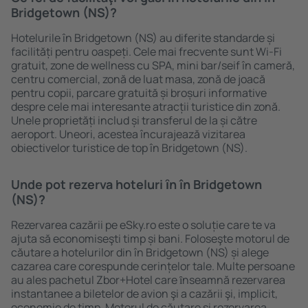
Bridgetown (NS)?
Hotelurile în Bridgetown (NS) au diferite standarde și
facilități pentru oaspeți. Cele mai frecvente sunt Wi-Fi
gratuit, zone de wellness cu SPA, mini bar/seif în cameră,
centru comercial, zonă de luat masa, zonă de joacă
pentru copii, parcare gratuită și broșuri informative
despre cele mai interesante atracții turistice din zonă.
Unele proprietăți includ și transferul de la și către
aeroport. Uneori, acestea încurajează vizitarea
obiectivelor turistice de top în Bridgetown (NS).
Unde pot rezerva hoteluri ȋn în Bridgetown
(NS)?
Rezervarea cazării pe eSky.ro este o soluție care te va
ajuta să economiseşti timp și bani. Foloseşte motorul de
căutare a hotelurilor din în Bridgetown (NS) și alege
cazarea care corespunde cerințelor tale. Multe persoane
au ales pachetul Zbor+Hotel care ȋnseamnă rezervarea
instantanee a biletelor de avion şi a cazării şi, implicit,
economie de timp. Motorul de căutare și rezervarea