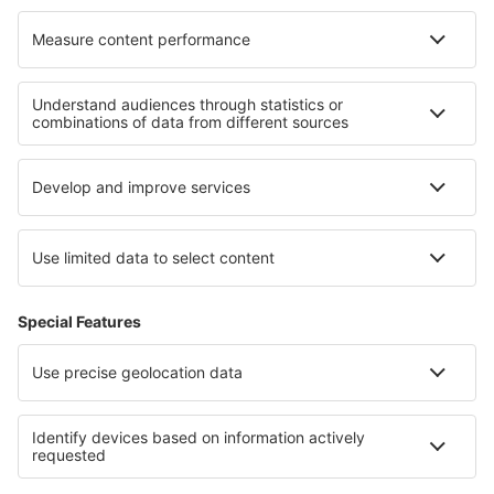
Cele mai bune hoteluri - regiuni
Hoteluri în Parcul Național Banff
Hoteluri in Insula Prințului Edward
Hoteluri în Parcul Național Jasper
Hoteluri in Larnaca Region
Hoteluri în Moelltal
Hoteluri in Swietokrzyskie Mountains
Hoteluri în Parcul Național Białowieski
Hoteluri in Sinaloa