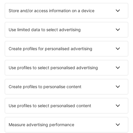
Hoteluri în Edmonton (AB)
Hoteluri în Toronto
Hoteluri în Calgary
Hoteluri în Montreal
Hoteluri în Vancouver
Hoteluri în Riviere Du Loup
Hoteluri în Gravenhurst
Hoteluri în Shawinigan
Hoteluri în Rouyn-Noranda
Hoteluri în Moose Jaw
Cele mai bune hoteluri - orașe
Hoteluri în Castano Primo
Hoteluri în Portbou
Hoteluri în Castilblanco
Hoteluri în Kota Belud
Hoteluri în Wicie
Hoteluri în Tekirova
Hoteluri în Decherd
Hoteluri în Kaarina
Hoteluri Santa Rosa
Hoteluri în Kaltenbach