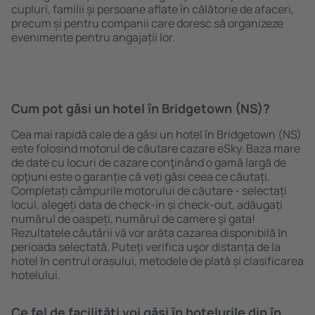
cupluri, familii și persoane aflate în călătorie de afaceri,
precum și pentru companii care doresc să organizeze
evenimente pentru angajații lor.
Cum pot găsi un hotel în Bridgetown (NS)?
Cea mai rapidă cale de a găsi un hotel în Bridgetown (NS)
este folosind motorul de căutare cazare eSky. Baza mare
de date cu locuri de cazare conţinând o gamă largă de
opţiuni este o garanție că veți găsi ceea ce căutați.
Completați câmpurile motorului de căutare - selectați
locul, alegeți data de check-in și check-out, adăugați
numărul de oaspeți, numărul de camere şi gata!
Rezultatele căutării vă vor arăta cazarea disponibilă ȋn
perioada selectată. Puteți verifica uşor distanța de la
hotel ȋn centrul orașului, metodele de plată și clasificarea
hotelului.
Ce fel de facilităţi voi găsi ȋn hotelurile din în