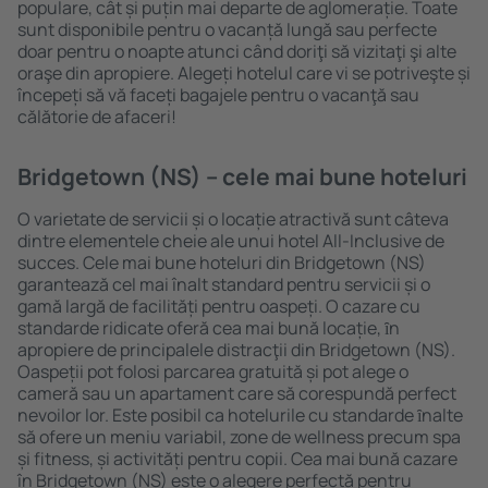
populare, cât și puțin mai departe de aglomerație. Toate
sunt disponibile pentru o vacanță lungă sau perfecte
doar pentru o noapte atunci când doriţi să vizitaţi şi alte
oraşe din apropiere. Alegeți hotelul care vi se potriveşte și
începeți să vă faceți bagajele pentru o vacanţă sau
călătorie de afaceri!
Bridgetown (NS) – cele mai bune hoteluri
O varietate de servicii și o locație atractivă sunt câteva
dintre elementele cheie ale unui hotel All-Inclusive de
succes. Cele mai bune hoteluri din Bridgetown (NS)
garantează cel mai înalt standard pentru servicii și o
gamă largă de facilități pentru oaspeți. O cazare cu
standarde ridicate oferă cea mai bună locație, ȋn
apropiere de principalele distracţii din Bridgetown (NS).
Oaspeții pot folosi parcarea gratuită și pot alege o
cameră sau un apartament care să corespundă perfect
nevoilor lor. Este posibil ca hotelurile cu standarde ȋnalte
să ofere un meniu variabil, zone de wellness precum spa
și fitness, și activități pentru copii. Cea mai bună cazare
în Bridgetown (NS) este o alegere perfectă pentru