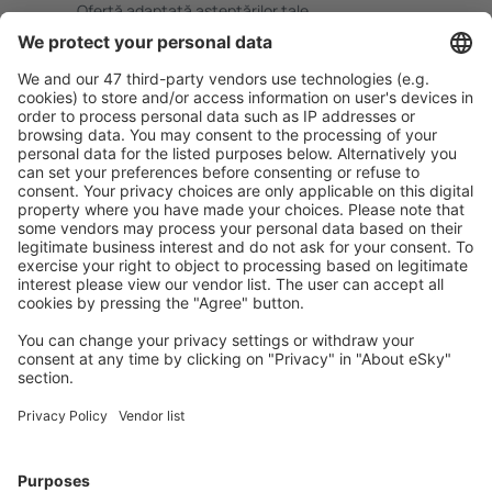
Ofertă adaptată aşteptărilor tale.
Planifică ȋn siguranţă
Rezervare fără griji cu opțiune gratuită de anulare.
Economiseşte mai mult
Prețuri atractive și oferte speciale pentru utilizatorii
conectați.
Cazarea preferată
Alege din peste 1,3 mil. de opţiuni: hoteluri, cabane,
apartamente și altele.
Cele mai căutate hoteluri de către utilizatorii eSky
Hoteluri în Canada - Orașe populare