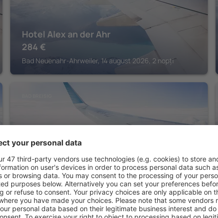
Hotel Alex an der Ahr
284
€
Bad Neuenahr-Ahrweiler, 14 august 2026, 2 nopți
BAD BREISIG
Rheinhotel Vier Jahreszeiten Bad Breisig
263
€
Bad Breisig, 14 august 2026, 2 nopți