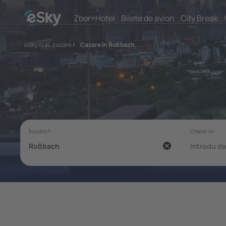
Zbor+Hotel
Bilete de avion
City Break
eSky.ro
/
cazare
/
Cazare în Roßbach