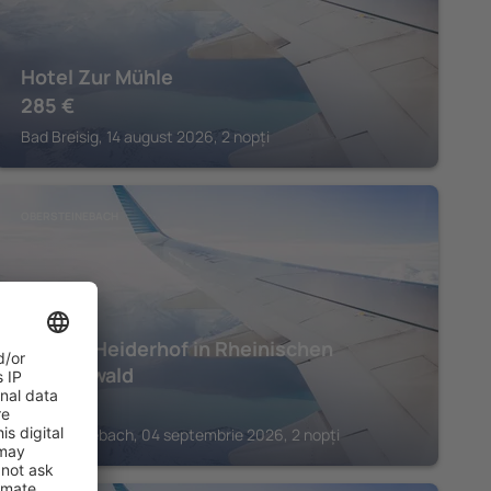
Hotel Zur Mühle
285
€
Bad Breisig, 14 august 2026, 2 nopți
OBERSTEINEBACH
Belvilla Heiderhof in Rheinischen
Westerwald
382
€
Obersteinebach, 04 septembrie 2026, 2 nopți