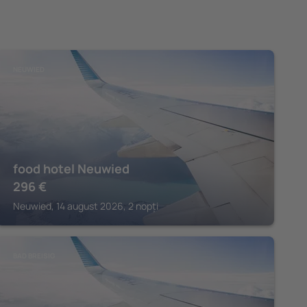
NEUWIED
food hotel Neuwied
296
€
Neuwied, 14 august 2026, 2 nopți
BAD BREISIG