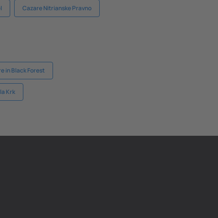
l
Cazare Nitrianske Pravno
e in Black Forest
la Krk