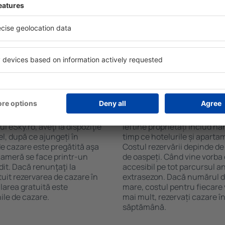
bach. Filtrarea rezultatelor
ceaiului şi a cafelei, prosoap
l de stele, evaluările
avea parcare gratuită, pot 
 opțiunea de anulare gratuită
alege un hotel cu piscină. Î
fel veți putea găsi cazare în
la proprietăți care oferă tra
ncție de nevoile
cazare sau un pachet
n Roßbach?
Cât costă cazarea î
pot fi făcute online. Atunci
Costul cazării în Roßbach de
 eSky.ro, aveţi la dispoziţie
ieftine proprietăți includ ha
el, după ce ajungeți în
timp ce hotelurile și aparta
e cazare este pregătită aşa
Costul rezervării depinde de
 cameră se face printr-un
de oaspeți. Când vine vorba
dit. Dacă renunţaţi la
accesibil pe tot parcursul an
tuit rezervarea de cazare în
extrasezon. Dacă numărul d
area gratuită este
mare, costul pentru fiecare 
ile de cazare.
mai mult, rezervați cazare 
săptămână.