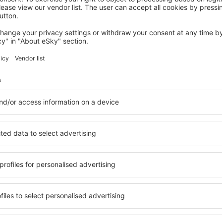
BAD HONNEF
Seminaris Hotel Bad Honnef
Bad Honnef, 14 august 2026, 2 nopți
Vedeţi mai multe oferte în Roßbach
Roßbach – cea 
zare pentru fiecare buget şi
Puteți alege dintr-o ofertă 