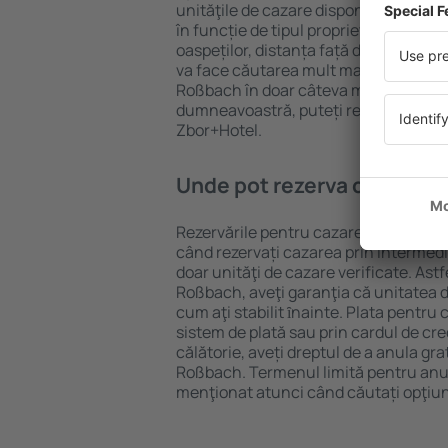
unităţile de cazare disponibile în Roß
în funcție de tipul proprietăţii, număru
oaspeților, distanța față de centru și
va face căutarea mult mai ușoară. Ast
Roßbach în doar câteva minute. În fu
dumneavoastră, puteți rezerva doar 
Zbor+Hotel.
Unde pot rezerva cazare î
Rezervările pentru cazare în Roßbach 
când rezervați cazarea prin intermediul
doar unităţi de cazare verificate. Astf
Roßbach, aveţi garanţia că unitatea d
cum aţi stabilit ȋnainte. Plata pentru
sistem de plată sau prin cardul de cre
călătorie, aveți dreptul de a anula gra
Roßbach. Termenul limită pentru anul
menţionat atunci când căutați opţiun