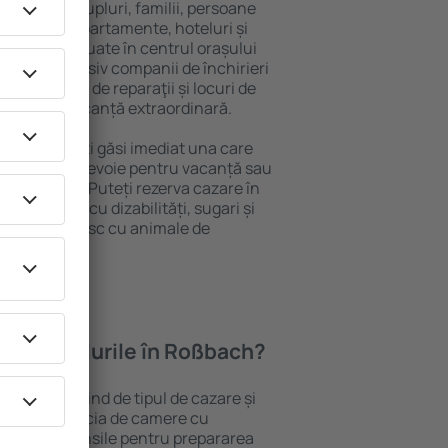
 persoană, cupluri, familii, persoane
i pot sta în apartamente, hoteluri și
e și sunt situate în centrul orașului
opiere, inclusiv companii de închirieri
ine, centre de reparaţii și locuri de
antează o vacanță extraordinară.
 Roßbach, veţi găsi imediat una care
 tot ce aveți nevoie pentru vacanță sau
nația aleasă. Puteți rezerva cazare în
persoanele cu dizabilități, sugari și
care călătoresc cu animale de
oferă hotelurile în Roßbach?
n Roßbach depind de tipul de cazare și
ii pot beneficia de camere cu
ționat, ustensile pentru prepararea