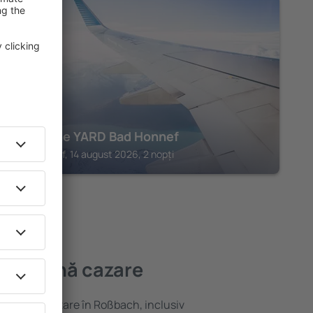
BAD HONNEF
Hotel the YARD Bad Honnef
Bad Honnef, 14 august 2026, 2 nopți
mai bună cazare
variată de cazare în Roßbach, inclusiv