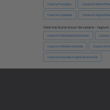
Cazare Pressigny
Cazare în Santa Ros
Cazare în Uppsala
Cazare în Agios Nik
Cele mai bune locuri de cazare - regiuni
Cazare in Sächsische Schweiz
Cazare 
Cazare in Silesian Beskids
Cazare in Ci
Cazare în Insulele Virgine Americane