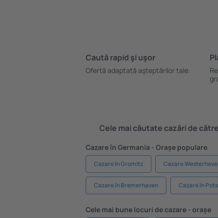
Caută rapid şi uşor
Pl
Ofertă adaptată aşteptărilor tale.
Re
gr
Cele mai căutate cazări de către 
Cazare în Germania - Orașe populare
Cazare în Gromitz
Cazare Westerheve
Cazare în Bremerhaven
Cazare în Po
Cele mai bune locuri de cazare - orașe