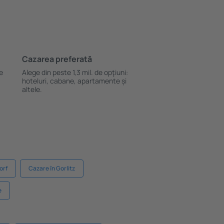
Cazarea preferată
le
Alege din peste 1,3 mil. de opţiuni:
hoteluri, cabane, apartamente și
altele.
orf
Cazare în Gorlitz
e