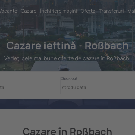
Vacanţe
Cazare
Închiriere mașini
Oferte
Transferuri
Mai
Cazare ieftină - Roßbach
Vedeţi cele mai bune oferte de cazare în Roßbach!
Cazare în Roßbach