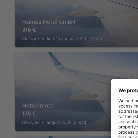
Frames Hotel GmbH
316
€
Mulheim-Karlich, 14 august 2026, 2 nopți
NEUWIED
Hotel Imota
175
€
Neuwied, 14 august 2026, 2 nopți