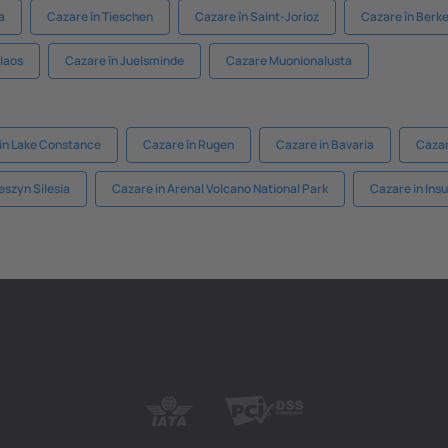
a
Cazare în Tieschen
Cazare în Saint-Jorioz
Cazare în Berke
olaos
Cazare în Juelsminde
Cazare Muonionalusta
in Lake Constance
Cazare în Rugen
Cazare in Bavaria
Cazar
eszyn Silesia
Cazare in Arenal Volcano National Park
Cazare in Insu