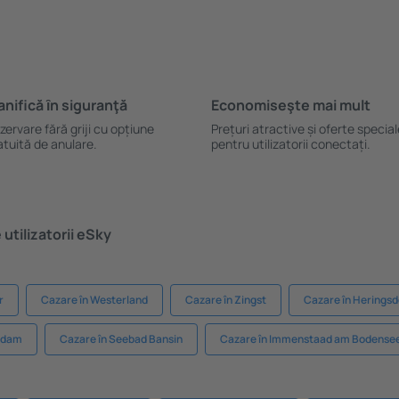
anifică ȋn siguranţă
Economiseşte mai mult
zervare fără griji cu opțiune
Prețuri atractive și oferte specia
atuită de anulare.
pentru utilizatorii conectați.
utilizatorii eSky
r
Cazare în Westerland
Cazare în Zingst
Cazare în Heringsd
tsdam
Cazare în Seebad Bansin
Cazare în Immenstaad am Bodense