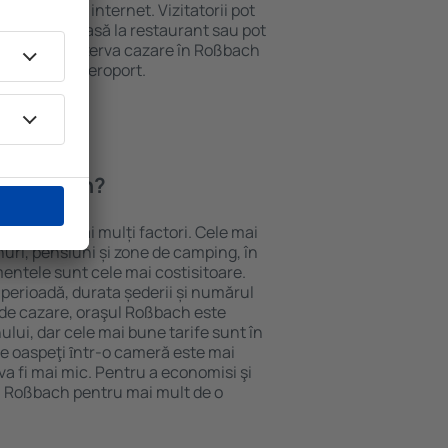
e și acces la internet. Vizitatorii pot
comanda o masă la restaurant sau pot
n plus, pot rezerva cazare în Roßbach
nsport de la aeroport.
n Roßbach?
pinde de mai mulți factori. Cele mai
nuri, pensiuni și zone de camping, în
mentele sunt cele mai costisitoare.
 perioadă, durata șederii și numărul
 de cazare, oraşul Roßbach este
ului, dar cele mai bune tarife sunt în
e oaspeţi ȋntr-o cameră este mai
va fi mai mic. Pentru a economisi şi
în Roßbach pentru mai mult de o