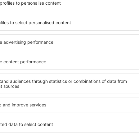
 de proprietăți spațioase,
proprietăți pentru o singură
facilități, precum și de
ȋn vârstă și grupuri. Oaspeţi
le în timpul unui city break.
pensiuni care oferă intimitat
n centrul orașului, lângă
Roßbach. Facilitățile din apr
i puțin populare. Acest lucru
auto, transport public, magaz
în funcție de nevoi și de
relaxare sau distracţie, gar
Dacă doriţi cazare de lux în
vreme, aveți garanţia că
să se potrivească. Veți găsi
axa, fără a fi nevoie să
călătoria de afaceri la desti
 unitate de cazare.
Roßbach cu facilități pentru 
 spre Roßbach și vă veţi
copii, precum și pentru cei 
companie.
ßbach?
Ce fel de facilităţi 
olosind un motor de căutare.
Facilitățile proprietăţilor î
heck-in și check-out. După ce
de numărul de stele. Oaspeț
 de căutare va afișa
chicinetă, balcon, aer condi