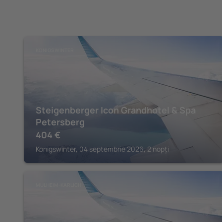
KONIGSWINTER
Steigenberger Icon Grandhotel & Spa
Petersberg
404
€
Konigswinter, 04 septembrie 2026, 2 nopți
MULHEIM-KARLICH