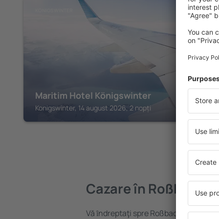
KONIGSWINTER
Maritim Hotel Königswinter
Konigswinter, 14 august 2026, 2 nopți
Cazare în Roßbach
Vă ȋndreptaţi spre Roßbach? Găsiți ca