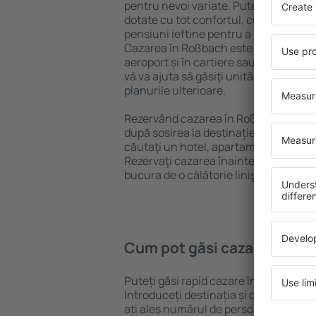
pentru nevoi variate. Puteți beneficia
dotate cu tot confortul, cu numeroase 
pensiuni ieftine pentru a sta câteva zi
Cazarea în Roßbach este disponibilă î
aeroport și în cartiere sau regiuni ma
vă va ajuta să găsiţi unităţi de cazare 
planurile ulterioare.
Rezervând cazarea în Roßbach mai de
după sosirea la destinație vă puteţi rel
căutaţi un hotel, apartament sau altă
Rezervaţi cazarea înainte de călătoria
bucura de o călătorie liniştită.
Cum pot găsi cazare în Ro
Puteți găsi rapid cazare în Roßbach f
Introduceți destinația și datele de c
ați ales numărul de persoane, motorul