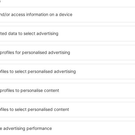
Vedeţi mai multe oferte în Alma
Alma – cea mai
 pentru fiecare buget şi
Puteți alege dintr-o ofertă v
 de proprietăți spațioase,
proprietăți pentru o singură
facilități, precum și de
ȋn vârstă și grupuri. Oaspeţi
le în timpul unui city break.
pensiuni care oferă intimitat
ntrul orașului, lângă
Alma. Facilitățile din apropi
i puțin populare. Acest lucru
auto, transport public, magaz
în funcție de nevoi și de
relaxare sau distracţie, gar
Dacă doriţi cazare de lux în 
me, aveți garanţia că după
potrivească. Veți găsi tot c
fără a fi nevoie să căutaţi un
călătoria de afaceri la desti
 cazare. Rezervaţi cazarea
Alma cu facilități pentru pers
ţi bucura de o călătorie
precum și pentru cei care c