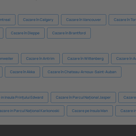
ntreal
Cazare în Calgary
Cazare în Vancouver
Cazare în To
Cazare în Dieppe
Cazare în Brantford
enweiler
Cazare în Antrim
Cazare în Wittenberg
Cazare în 
Cazare în Akka
Cazare în Chateau-Arnoux-Saint-Auban
in Insula Prințului Edward
Cazare în Parcul Național Jasper
Cazare
azare in Parcul Național Karkonoski
Cazare pe Insula Man
Cazare i