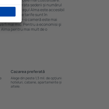
mentele sunt cele mai costisitoare.
 perioadă, durata șederii și numărul
de cazare, oraşul Alma este accesibil
cele mai bune tarife sunt în
e oaspeţi ȋntr-o cameră este mai
va fi mai mic. Pentru a economisi şi
n Alma pentru mai mult de o
Cazarea preferată
le
Alege din peste 1,3 mil. de opţiuni:
hoteluri, cabane, apartamente și
altele.