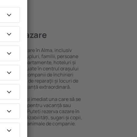
 bună cazare
ariată de cazare în Alma, inclusiv
 persoană, cupluri, familii, persoane
i pot sta în apartamente, hoteluri și
e și sunt situate în centrul orașului
ere, inclusiv companii de închirieri
ine, centre de reparaţii și locuri de
antează o vacanță extraordinară.
Alma, veţi găsi imediat una care să se
e aveți nevoie pentru vacanță sau
nația aleasă. Puteți rezerva cazare în
oanele cu dizabilități, sugari și copii,
ălătoresc cu animale de companie.