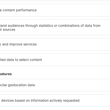
ma?
Ce fel de facilităţi 
sind un motor de căutare.
Facilitățile proprietăţilor în
heck-in și check-out. După ce
numărul de stele. Oaspeții 
 de căutare va afișa
balcon, aer condiționat, ust
. Filtrarea rezultatelor în
cafelei, prosoape și acces la
de stele, evaluările
gratuită, pot comanda o mas
 opțiunea de anulare gratuită
hotel cu piscină. În plus, po
fel veți putea găsi cazare în
care oferă transport de la a
e de nevoile
cazare sau un pachet
 Alma?
Cât costă cazarea î
fi făcute online. Atunci
Costul cazării în Alma depin
 eSky.ro, aveţi la dispoziţie
ieftine proprietăți includ ha