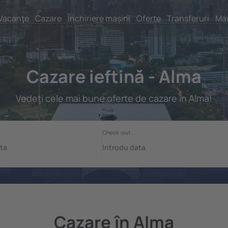
Vacanţe
Cazare
Închiriere mașini
Oferte
Transferuri
Mai
Cazare ieftină - Alma
Vedeţi cele mai bune oferte de cazare în Alma!
Cazare în Alma