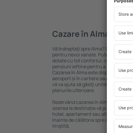
Cazare în Alma
Vă ȋndreptaţi spre Alma? Găsiți cazare
pentru nevoi variate. Puteți beneficia
dotate cu tot confortul, cu numeroase 
pensiuni ieftine pentru a sta câteva zi
Cazarea în Alma este disponibilă în ce
aeroport și în cartiere sau regiuni ma
vă va ajuta să găsiţi unităţi de cazare 
planurile ulterioare.
Rezervând cazarea în Alma mai devre
sosirea la destinație vă puteţi relaxa, 
hotel, apartament sau altă unitate de
înainte de călătoria spre Alma și vă ve
liniştită.