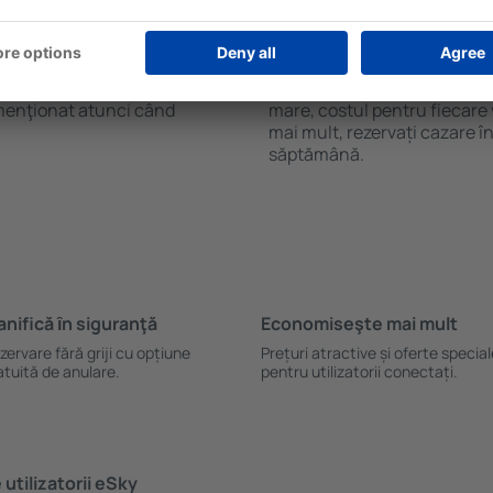
el, după ce ajungeți în Alma,
timp ce hotelurile și aparta
este pregătită aşa cum aţi
Costul rezervării depinde de
se face printr-un sistem de
de oaspeți. Când vine vorba 
enunţaţi la călătorie, aveți
pe tot parcursul anului, dar 
 de cazare în Alma. Termenul
extrasezon. Dacă numărul d
 menţionat atunci când
mare, costul pentru fiecare 
mai mult, rezervați cazare î
săptămână.
anifică ȋn siguranţă
Economiseşte mai mult
zervare fără griji cu opțiune
Prețuri atractive și oferte specia
atuită de anulare.
pentru utilizatorii conectați.
utilizatorii eSky