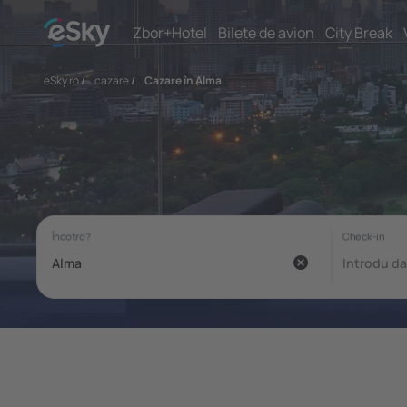
Zbor+Hotel
Bilete de avion
City Break
eSky.ro
/
cazare
/
Cazare în Alma