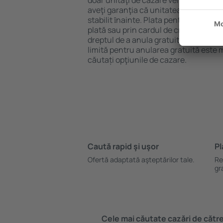
doar unităţi de cazare verificate. Astf
aveţi garanţia că unitatea de cazare 
stabilit ȋnainte. Plata pentru cameră 
plată sau prin cardul de credit. Dacă r
dreptul de a anula gratuit rezervarea
limită pentru anularea gratuită este
căutați opţiunile de cazare.
Caută rapid şi uşor
Pl
Ofertă adaptată aşteptărilor tale.
Re
gr
Cele mai căutate cazări de către 