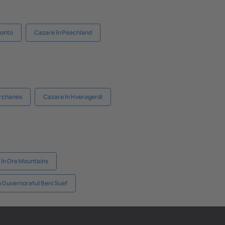
ronto
Cazare în Peachland
Archanes
Cazare în Hveragerdi
 în Ore Mountains
n Guvernoratul Beni Suef