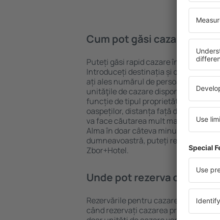
Cum pot găsi cazare în Al
Puteți găsi rapid cazare în Alma folo
Introduceți destinația și datele de c
ați ales numărul de persoane, motorul
unităţile de cazare disponibile în Alma
funcție de tipul proprietăţii, numărul 
oaspeților, distanța față de centru și
va face căutarea mult mai ușoară. Ast
Alma în doar câteva minute. În funcți
dumneavoastră, puteți rezerva doar 
Zbor+Hotel.
Unde pot rezerva cazare în
Rezervările pentru cazare în Alma pot 
când rezervați cazarea prin intermediul