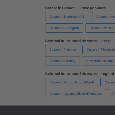
Cazare în Canada - Orașe populare
Cazare în Edmonton (AB)
Cazare în Mo
Cazare în Burlington
Cazare în Nelson
Cele mai bune locuri de cazare - orașe
Cazare în Arholma
Cazare în Pfalzgraf
Cazare în Artenay
Cazare în Boskoop
Cele mai bune locuri de cazare - regiuni
Cazare în Parcul Național Banff
Cazare 
Cazare în regiunea Rivierei Franceze
C