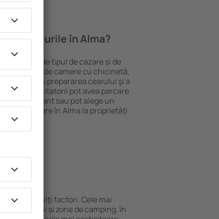
oferă hotelurile în Alma?
 Alma depind de tipul de cazare și de
pot beneficia de camere cu chicinetă,
ensile pentru prepararea ceaiului şi a
 internet. Vizitatorii pot avea parcare
ă la restaurant sau pot alege un
t rezerva cazare în Alma la proprietăți
eroport.
n Alma?
de de mai mulți factori. Cele mai
nuri, pensiuni și zone de camping, în