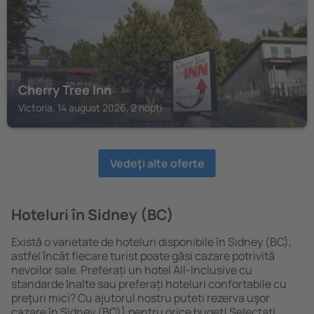
Cherry Tree Inn
Victoria, 14 august 2026, 2 nopți
Vedeţi alte oferte
Hoteluri în Sidney (BC)
Există o varietate de hoteluri disponibile în Sidney (BC),
astfel încât fiecare turist poate găsi cazare potrivită
nevoilor sale. Preferați un hotel All-Inclusive cu
standarde ȋnalte sau preferați hoteluri confortabile cu
preţuri mici? Cu ajutorul nostru puteți rezerva uşor
cazare în Sidney (BC)} pentru orice buget! Selectați