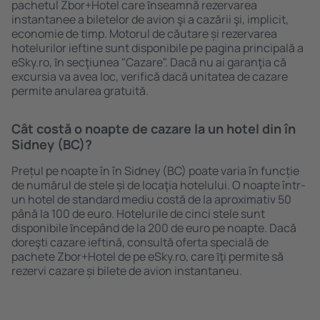
pachetul Zbor+Hotel care ȋnseamnă rezervarea
instantanee a biletelor de avion şi a cazării şi, implicit,
economie de timp. Motorul de căutare și rezervarea
hotelurilor ieftine sunt disponibile pe pagina principală a
eSky.ro, ȋn secţiunea "Cazare". Dacă nu ai garanţia că
excursia va avea loc, verifică dacă unitatea de cazare
permite anularea gratuită.
Cât costă o noapte de cazare la un hotel din în
Sidney (BC)?
Prețul pe noapte în în Sidney (BC) poate varia în funcție
de numărul de stele și de locaţia hotelului. O noapte într-
un hotel de standard mediu costă de la aproximativ 50
până la 100 de euro. Hotelurile de cinci stele sunt
disponibile ȋncepând de la 200 de euro pe noapte. Dacă
doreşti cazare ieftină, consultă oferta specială de
pachete Zbor+Hotel de pe eSky.ro, care ȋţi permite să
rezervi cazare și bilete de avion instantaneu.