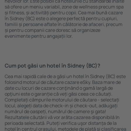
nevoilor lor. Este posibil ca hotelurile cu standarde ȋnalte
să ofere un meniu variabil, zone de wellness precum spa
și fitness, și activități pentru copii. Cea mai bună cazare
în Sidney (BC) este o alegere perfectă pentru cupluri,
familii și persoane aflate în călătorie de afaceri, precum
și pentru companii care doresc să organizeze
evenimente pentru angajații lor.
Cum pot găsi un hotel în Sidney (BC)?
Cea mai rapidă cale de a găsi un hotel în Sidney (BC) este
folosind motorul de căutare cazare eSky. Baza mare de
date cu locuri de cazare conţinând o gamă largă de
opţiuni este o garanție că veți găsi ceea ce căutați.
Completați câmpurile motorului de căutare - selectați
locul, alegeți data de check-in și check-out, adăugați
numărul de oaspeți, numărul de camere şi gata!
Rezultatele căutării vă vor arăta cazarea disponibilă ȋn
perioada selectată. Puteți verifica uşor distanța de la
hotel ȋn centrul orașului, metodele de plată și clasificarea