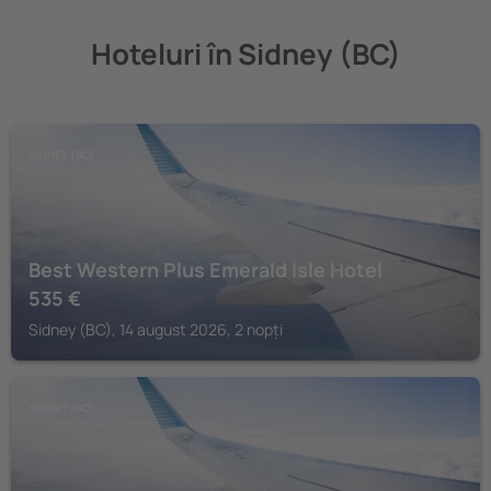
Hoteluri în Sidney (BC)
SIDNEY (BC)
Best Western Plus Emerald Isle Hotel
535
€
Sidney (BC), 14 august 2026, 2 nopți
SIDNEY (BC)