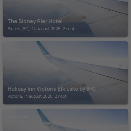
The Sidney Pier Hotel
Sidney (BC), 14 august 2026, 2 nopți
VICTORIA
Holiday Inn Victoria Elk Lake by IHG
Victoria, 14 august 2026, 2 nopți
SAANICHTON