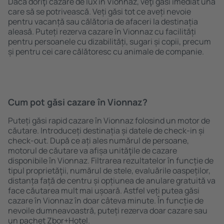
Dacă doriţi cazare de lux în Vionnaz, veţi găsi imediat una
care să se potrivească. Veți găsi tot ce aveți nevoie
pentru vacanță sau călătoria de afaceri la destinația
aleasă. Puteți rezerva cazare în Vionnaz cu facilități
pentru persoanele cu dizabilități, sugari și copii, precum
și pentru cei care călătoresc cu animale de companie.
Cum pot găsi cazare în Vionnaz?
Puteți găsi rapid cazare în Vionnaz folosind un motor de
căutare. Introduceți destinația și datele de check-in și
check-out. După ce ați ales numărul de persoane,
motorul de căutare va afișa unităţile de cazare
disponibile în Vionnaz. Filtrarea rezultatelor în funcție de
tipul proprietăţii, numărul de stele, evaluările oaspeților,
distanța față de centru și opțiunea de anulare gratuită va
face căutarea mult mai ușoară. Astfel veți putea găsi
cazare în Vionnaz în doar câteva minute. În funcție de
nevoile dumneavoastră, puteți rezerva doar cazare sau
un pachet Zbor+Hotel.