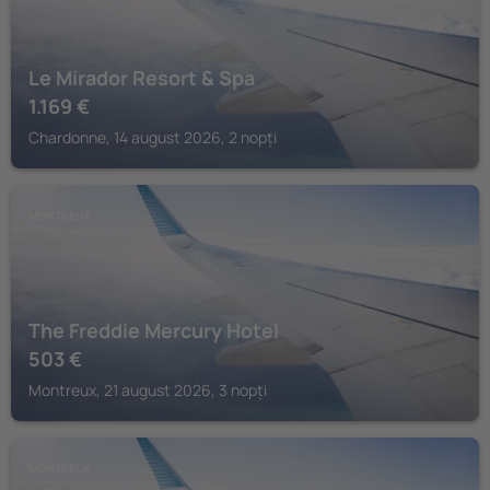
Le Mirador Resort & Spa
1.169
€
Chardonne, 14 august 2026, 2 nopți
MONTREUX
The Freddie Mercury Hotel
503
€
Montreux, 21 august 2026, 3 nopți
MONTREUX