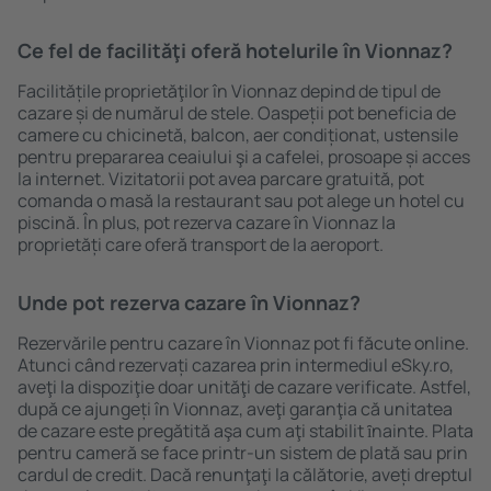
Ce fel de facilităţi oferă hotelurile în Vionnaz?
Facilitățile proprietăţilor în Vionnaz depind de tipul de
cazare și de numărul de stele. Oaspeții pot beneficia de
camere cu chicinetă, balcon, aer condiționat, ustensile
pentru prepararea ceaiului şi a cafelei, prosoape și acces
la internet. Vizitatorii pot avea parcare gratuită, pot
comanda o masă la restaurant sau pot alege un hotel cu
piscină. În plus, pot rezerva cazare în Vionnaz la
proprietăți care oferă transport de la aeroport.
Unde pot rezerva cazare în Vionnaz?
Rezervările pentru cazare în Vionnaz pot fi făcute online.
Atunci când rezervați cazarea prin intermediul eSky.ro,
aveţi la dispoziţie doar unităţi de cazare verificate. Astfel,
după ce ajungeți în Vionnaz, aveţi garanţia că unitatea
de cazare este pregătită aşa cum aţi stabilit ȋnainte. Plata
pentru cameră se face printr-un sistem de plată sau prin
cardul de credit. Dacă renunţaţi la călătorie, aveți dreptul