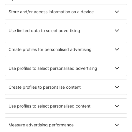
Cazare în Lugano
Cazare în Grindelwald
Cazare în Zermatt
Cazare în Nendaz
Cazare în Zurich
Cazare în Chateau d'Oex
Cazare în Gsteig
Cazare în Hasliberg
Cazare în Klosters
Cazare în Samnaun
Cele mai bune locuri de cazare - orașe
Cazare Mallorca Island
Cazare în Holthausen
Cazare în Rettenberg
Cazare în Chalmette
Cazare în Realmonte
Cazare în Ruthin
Cazare în Saronno
Cazare în Kelso
Cazare în Eede
Cazare în Plentzia