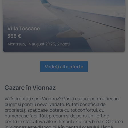
Villa Toscane
366
€
Montreux, 14 august 2026, 2 nopți
Vedeţi alte oferte
Cazare în Vionnaz
Vă ȋndreptaţi spre Vionnaz? Găsiți cazare pentru fiecare
buget şi pentru nevoi variate. Puteți beneficia de
proprietăți spațioase, dotate cu tot confortul, cu
numeroase facilități, precum și de pensiuni ieftine
pentru a sta câteva zile în timpul unui city break. Cazarea
în Vionnaz este disponibilă în centrul orașului, lângă