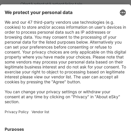
Ofertă adaptată aşteptărilor tale.
Planifică ȋn siguranţă
Rezervare fără griji cu opțiune gratuită de anulare.
Economiseşte mai mult
Prețuri atractive și oferte speciale pentru utilizatorii
conectați.
Cazarea preferată
Alege din peste 1,3 mil. de opţiuni: hoteluri, cabane,
apartamente și altele.
Cele mai căutate cazări de către utilizatorii eSky
Cazare în Elveţia - Orașe populare