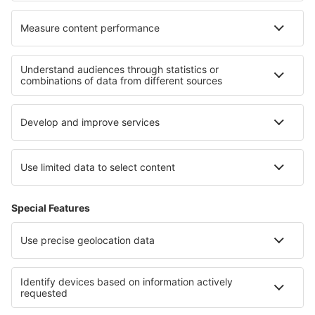
Cele mai bune locuri de cazare - regiuni
Cazare în Zermatt
Cazare în Elveţia
Cazare în Saas-Fee
Cazare în Davos Klosters
Cazare în St. Moritz
Cazare în Usedom
Cazare in Salzburg Regiune
Cazare în Champagne
Cazare in Abruzzo
Cazare în Coasta Baltică (Polonia)