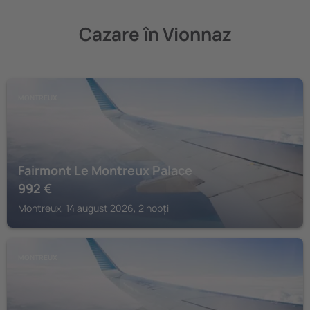
Cazare în Vionnaz
MONTREUX
Fairmont Le Montreux Palace
992
€
Montreux, 14 august 2026, 2 nopți
MONTREUX