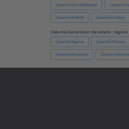
Cazare în Schnaittenbach
Cazare în M
Cazare în Al Mirfa
Cazare în Cordova
Cele mai bune locuri de cazare - regiuni
Cazare în Algarve
Cazare în Terceira
Cazare in Amazonas
Cazare in Guverno