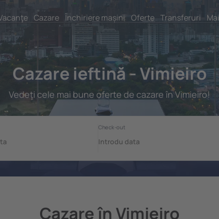
Vacanţe
Cazare
Închiriere mașini
Oferte
Transferuri
Mai
Cazare ieftină - Vimieiro
Vedeţi cele mai bune oferte de cazare în Vimieiro!
Cazare în Vimieiro