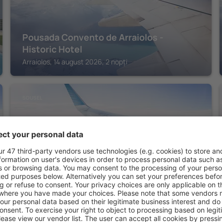
Pousada Convento de Arraiolos -
Historic Hotel
Arraiolos, 14 august 2026, 2 nopți
SOUSEL
Eighteen21 Houses - Casa dos Condes
Sousel, 14 august 2026, 2 nopți