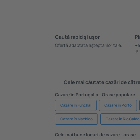
Caută rapid şi uşor
Pl
Ofertă adaptată aşteptărilor tale.
Re
gr
Cele mai căutate cazări de către 
Cazare în Portugalia - Orașe populare
Cazare în Funchal
Cazare în Porto
Cazare în Machico
Cazare în Rio Caldo
Cele mai bune locuri de cazare - orașe