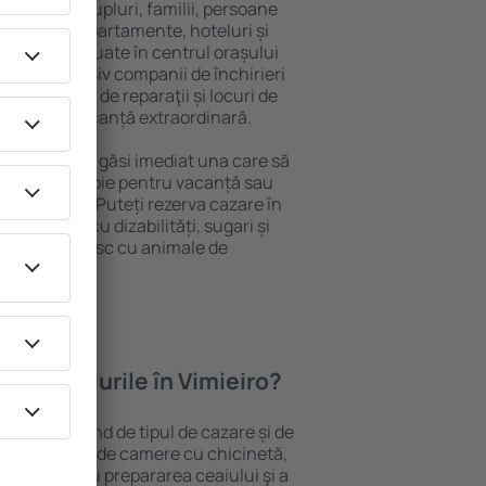
 persoană, cupluri, familii, persoane
i pot sta în apartamente, hoteluri și
e și sunt situate în centrul orașului
opiere, inclusiv companii de închirieri
ine, centre de reparaţii și locuri de
antează o vacanță extraordinară.
Vimieiro, veţi găsi imediat una care să
t ce aveți nevoie pentru vacanță sau
nația aleasă. Puteți rezerva cazare în
persoanele cu dizabilități, sugari și
care călătoresc cu animale de
oferă hotelurile în Vimieiro?
 Vimieiro depind de tipul de cazare și de
pot beneficia de camere cu chicinetă,
ensile pentru prepararea ceaiului şi a