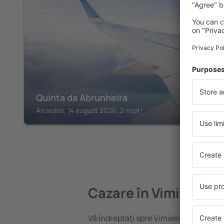
ARRAIOLOS
Quinta da Abrunheira
Arraiolos, 14 august 2026, 2 nopți
Cazare în Vimieiro
Vă ȋndreptaţi spre Vimieiro? Găsiți ca