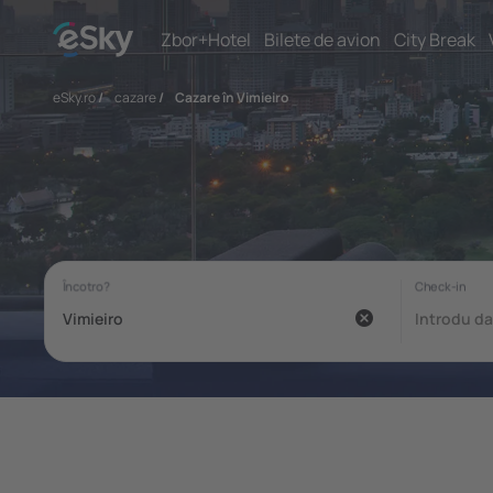
Zbor+Hotel
Bilete de avion
City Break
eSky.ro
/
cazare
/
Cazare în Vimieiro