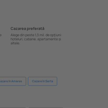
Cazarea preferată
le
Alege din peste 1,3 mil. de opţiuni:
hoteluri, cabane, apartamente și
altele.
azare în Amares
Cazare în Serta