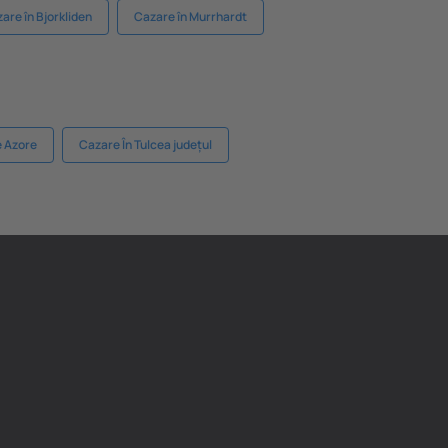
are în Bjorkliden
Cazare în Murrhardt
e Azore
Cazare În Tulcea județul