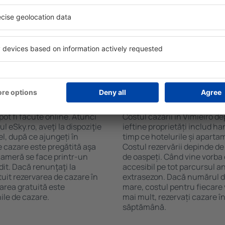
iro. Filtrarea rezultatelor în
cafelei, prosoape și acces la
de stele, evaluările
gratuită, pot comanda o mas
 opțiunea de anulare gratuită
hotel cu piscină. În plus, pot
fel veți putea găsi cazare în
proprietăți care oferă transp
cție de nevoile
cazare sau un pachet
 Vimieiro?
Cât costă cazarea în
pot fi făcute online. Atunci
Costul cazării în Vimieiro de
 eSky.ro, aveţi la dispoziţie
ieftine proprietăți includ ha
el, după ce ajungeți în
timp ce hotelurile și aparta
e cazare este pregătită aşa
Costul rezervării depinde de
 cameră se face printr-un
de oaspeți. Când vine vorba 
dit. Dacă renunţaţi la
accesibil pe tot parcursul an
tuit rezervarea de cazare în
extrasezon. Dacă numărul d
area gratuită este
mare, costul pentru fiecare 
ile de cazare.
mai mult, rezervați cazare î
săptămână.