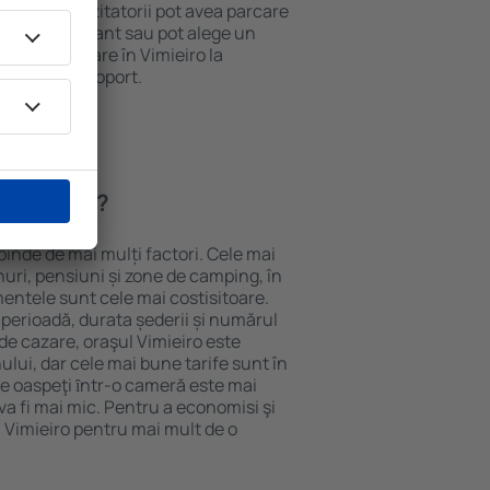
 internet. Vizitatorii pot avea parcare
ă la restaurant sau pot alege un
 rezerva cazare în Vimieiro la
ort de la aeroport.
 Vimieiro?
pinde de mai mulți factori. Cele mai
nuri, pensiuni și zone de camping, în
mentele sunt cele mai costisitoare.
 perioadă, durata șederii și numărul
de cazare, oraşul Vimieiro este
ului, dar cele mai bune tarife sunt în
e oaspeţi ȋntr-o cameră este mai
va fi mai mic. Pentru a economisi şi
n Vimieiro pentru mai mult de o