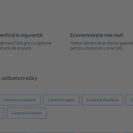
anifică ȋn siguranţă
Economiseşte mai mult
zervare fără griji cu opțiune
Prețuri atractive și oferte specia
atuită de anulare.
pentru utilizatorii conectați.
utilizatorii eSky
Cazare în Lisabona
Cazare în Lagos
Cazare în Albufeira
C
Cazare în Cascais