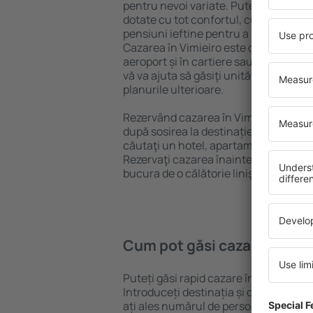
pentru nevoi variate. Puteți beneficia
dotate cu tot confortul, cu numeroase 
pensiuni ieftine pentru a sta câteva zi
Cazarea în Vimieiro este disponibilă î
aeroport și în cartiere sau regiuni ma
vă va ajuta să găsiţi unităţi de cazare 
planurile ulterioare.
Rezervând cazarea în Vimieiro mai de
după sosirea la destinație vă puteţi rel
căutaţi un hotel, apartament sau altă
Rezervaţi cazarea înainte de călătoria 
bucura de o călătorie liniştită.
Cum pot găsi cazare în Vim
Puteți găsi rapid cazare în Vimieiro f
Introduceți destinația și datele de c
ați ales numărul de persoane, motorul