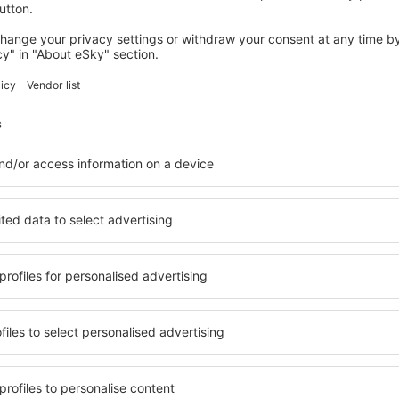
ARRAIOLOS
Casa Almeida
Arraiolos, 14 august 2026, 2 nopți
Vedeţi mai multe oferte în Vimieiro
Vimieiro – cea 
zare pentru fiecare buget şi
Puteți alege dintr-o ofertă v