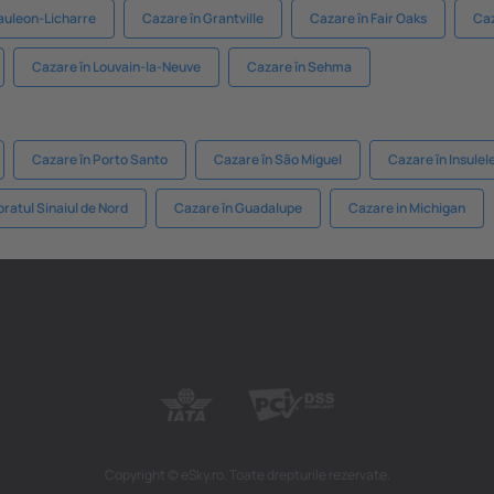
auleon-Licharre
Cazare în Grantville
Cazare în Fair Oaks
Caz
Cazare în Louvain-la-Neuve
Cazare în Sehma
Cazare în Porto Santo
Cazare în São Miguel
Cazare în Insulel
ratul Sinaiul de Nord
Cazare în Guadalupe
Cazare in Michigan
Copyright © eSky.ro. Toate drepturile rezervate.