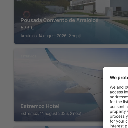
Pousada Convento de Arraiolos
573
€
Arraiolos, 14 august 2026, 2 nopți
ESTREMOZ
Estremoz Hotel
Estremoz, 14 august 2026, 2 nopți