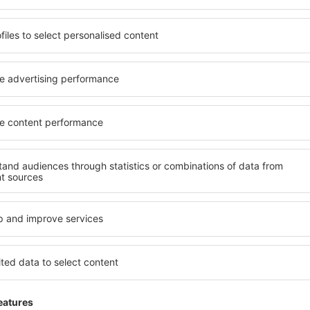
 de proprietăți spațioase,
proprietăți pentru o singură
facilități, precum și de
ȋn vârstă și grupuri. Oaspeţi
le în timpul unui city break.
pensiuni care oferă intimitat
n centrul orașului, lângă
Vimieiro. Facilitățile din apr
i puțin populare. Acest lucru
auto, transport public, magaz
în funcție de nevoi și de
relaxare sau distracţie, gar
Dacă doriţi cazare de lux în 
vreme, aveți garanţia că
se potrivească. Veți găsi to
axa, fără a fi nevoie să
călătoria de afaceri la desti
 unitate de cazare.
Vimieiro cu facilități pentru 
spre Vimieiro și vă veţi
copii, precum și pentru cei 
companie.
ieiro?
Ce fel de facilităţi 
olosind un motor de căutare.
Facilitățile proprietăţilor în
heck-in și check-out. După ce
numărul de stele. Oaspeții 
 de căutare va afișa
balcon, aer condiționat, ust