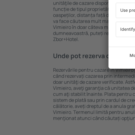
unităţile de cazare disponibile în Vimie
funcție de tipul proprietăţii, numărul 
oaspeților, distanța față de centru și
va face căutarea mult mai ușoară. Ast
Vimieiro în doar câteva minute. În fun
dumneavoastră, puteți rezerva doar 
Zbor+Hotel.
Unde pot rezerva cazare în
Rezervările pentru cazare în Vimieiro 
când rezervați cazarea prin intermediul
doar unităţi de cazare verificate. Astf
Vimieiro, aveţi garanţia că unitatea d
cum aţi stabilit ȋnainte. Plata pentru
sistem de plată sau prin cardul de cre
călătorie, aveți dreptul de a anula gra
Vimieiro. Termenul limită pentru anul
menţionat atunci când căutați opţiun