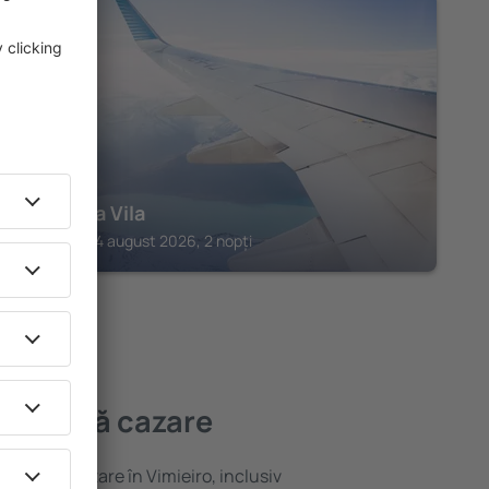
ARRAIOLOS
Casas da Vila
Arraiolos, 14 august 2026, 2 nopți
mai bună cazare
ariată de cazare în Vimieiro, inclusiv