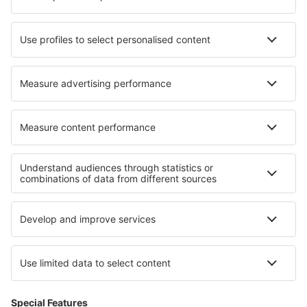
Cazare în North Salt Lake
Cazare în Capolat
Cazare în Tulinovka
Cazare în Garches
Cazare în Liptovská Teplá
Cazare în Insula Holiday
Cele mai bune locuri de cazare - regiuni
Cazare in Tierra del Fuego
Cazare la Parcul Național Los Glaciares
Cazare la Parcul Naţional Iguazú
Cazare în Kleinwalsertal
Cazare in Playa Blanca
Cazare in Lacul Garda
Cazare in Southern Transdanubia
Cazare in Denali National Park