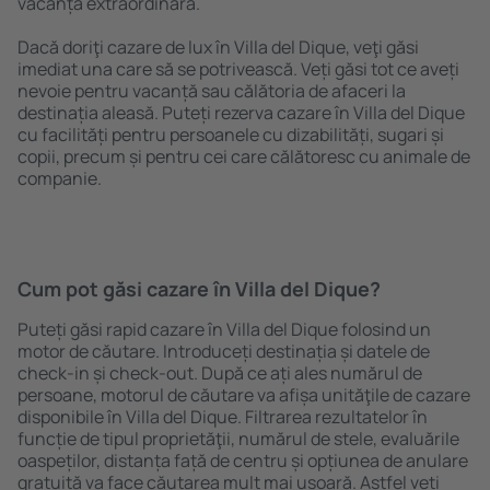
vacanță extraordinară.
Dacă doriţi cazare de lux în Villa del Dique, veţi găsi
imediat una care să se potrivească. Veți găsi tot ce aveți
nevoie pentru vacanță sau călătoria de afaceri la
destinația aleasă. Puteți rezerva cazare în Villa del Dique
cu facilități pentru persoanele cu dizabilități, sugari și
copii, precum și pentru cei care călătoresc cu animale de
companie.
Cum pot găsi cazare în Villa del Dique?
Puteți găsi rapid cazare în Villa del Dique folosind un
motor de căutare. Introduceți destinația și datele de
check-in și check-out. După ce ați ales numărul de
persoane, motorul de căutare va afișa unităţile de cazare
disponibile în Villa del Dique. Filtrarea rezultatelor în
funcție de tipul proprietăţii, numărul de stele, evaluările
oaspeților, distanța față de centru și opțiunea de anulare
gratuită va face căutarea mult mai ușoară. Astfel veți