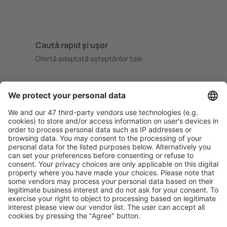
Caută rapid şi uşor
Ofertă adaptată aşteptărilor tale.
Planifică ȋn siguranţă
Rezervare fără griji cu opțiune gratuită de anulare.
Economiseşte mai mult
Prețuri atractive și oferte speciale pentru utilizatorii
conectați.
Cazarea preferată
Alege din peste 1,3 mil. de opţiuni: hoteluri, cabane,
apartamente și altele.