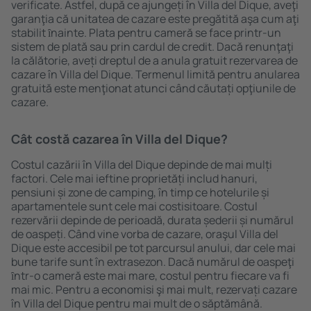
verificate. Astfel, după ce ajungeți în Villa del Dique, aveţi
garanţia că unitatea de cazare este pregătită aşa cum aţi
stabilit ȋnainte. Plata pentru cameră se face printr-un
sistem de plată sau prin cardul de credit. Dacă renunţaţi
la călătorie, aveți dreptul de a anula gratuit rezervarea de
cazare în Villa del Dique. Termenul limită pentru anularea
gratuită este menţionat atunci când căutați opţiunile de
cazare.
Cât costă cazarea în Villa del Dique?
Costul cazării în Villa del Dique depinde de mai mulți
factori. Cele mai ieftine proprietăți includ hanuri,
pensiuni și zone de camping, în timp ce hotelurile și
apartamentele sunt cele mai costisitoare. Costul
rezervării depinde de perioadă, durata șederii și numărul
de oaspeți. Când vine vorba de cazare, oraşul Villa del
Dique este accesibil pe tot parcursul anului, dar cele mai
bune tarife sunt în extrasezon. Dacă numărul de oaspeţi
ȋntr-o cameră este mai mare, costul pentru fiecare va fi
mai mic. Pentru a economisi şi mai mult, rezervați cazare
în Villa del Dique pentru mai mult de o săptămână.