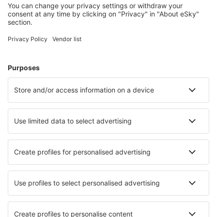
Cele mai căutate cazări de către utilizatorii eSky
Cazare în Argentina - Orașe populare
Cazare în Mendoza
Cazare în Cordoba
Cazare în San Carlos de Bariloche
Cazare în Mar del Plata
Cazare în Buenos Aires
Cazare în Santa Rosa
Cazare în Concepcion del Uruguay
Cazare în Luján
Cazare Villa Rumipal
Cazare în Santa Teresita
Cele mai bune locuri de cazare - orașe
Cazare în Pingyao
Cazare în Long Lake
Cazare Sauveterre-De-Bearn
Cazare în Zwanenburg