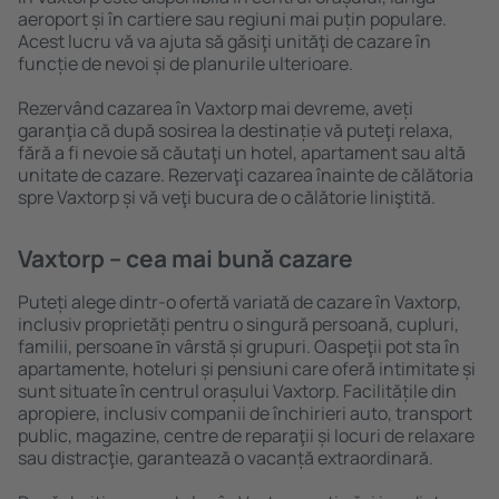
aeroport și în cartiere sau regiuni mai puțin populare.
Acest lucru vă va ajuta să găsiţi unităţi de cazare în
funcție de nevoi și de planurile ulterioare.
Rezervând cazarea în Vaxtorp mai devreme, aveți
garanţia că după sosirea la destinație vă puteţi relaxa,
fără a fi nevoie să căutaţi un hotel, apartament sau altă
unitate de cazare. Rezervaţi cazarea înainte de călătoria
spre Vaxtorp și vă veţi bucura de o călătorie liniştită.
Vaxtorp – cea mai bună cazare
Puteți alege dintr-o ofertă variată de cazare în Vaxtorp,
inclusiv proprietăți pentru o singură persoană, cupluri,
familii, persoane ȋn vârstă și grupuri. Oaspeţii pot sta în
apartamente, hoteluri și pensiuni care oferă intimitate și
sunt situate în centrul orașului Vaxtorp. Facilitățile din
apropiere, inclusiv companii de închirieri auto, transport
public, magazine, centre de reparaţii și locuri de relaxare
sau distracţie, garantează o vacanță extraordinară.