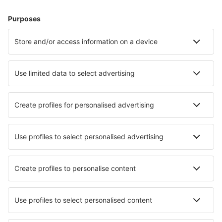
Cazare în Stockholm
Cazare în Goteborg
Cazare în Salen
Cazare în Ystad
Cazare în Visby
Cazare în Vetlanda
Cazare în Jarfalla
Cazare în Sundsvall
Cazare în Norrtalje
Cazare în Fjalkinge
Cele mai bune locuri de cazare - orașe
Cazare în Forest Grove
Cazare în Tacoronte (Tenerife)
Cazare în Ubud
Cazare în Brûlon
Cazare în Watchung
Cazare în Treixedo
Cazare în Genzano di Roma
Cazare în Saint-Saud-Lacoussière
Cazare în Saint-Nicolas
Cazare în Sona