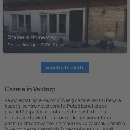
Steiners Homestay
Forslov, 14 august 2026, 2 nopți
Vedeţi alte oferte
Cazare în Vaxtorp
Vă ȋndreptaţi spre Vaxtorp? Găsiți cazare pentru fiecare
buget şi pentru nevoi variate. Puteți beneficia de
proprietăți spațioase, dotate cu tot confortul, cu
numeroase facilități, precum și de pensiuni ieftine
pentru a sta câteva zile în timpul unui city break. Cazarea
în Vaxtorp este disponibilă în centrul orașului, lângă