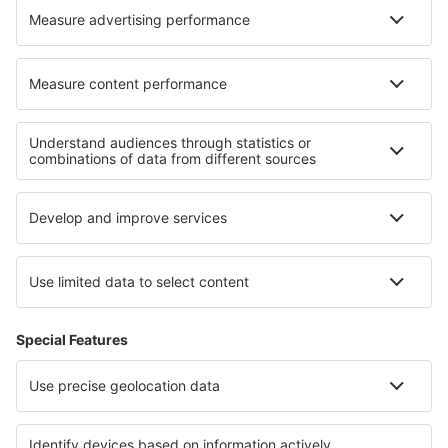
Cele mai bune locuri de cazare - regiuni
Cazare in Padjelanta National Park
Cazare in Sarek National Park
Cazare în Gotland
Cazare in Farnebofjarden National Park
Cazare in Tyresta National Park
Cazare in East Puerto Rico
Cazare in Insulele Ciclade
Cazare in Bohemian Forest
Cazare in Pongolapoort Nature Reserve
Cazare în Senegal