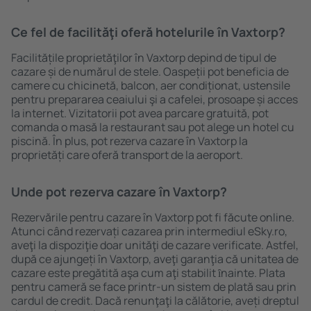
Ce fel de facilităţi oferă hotelurile în Vaxtorp?
Facilitățile proprietăţilor în Vaxtorp depind de tipul de
cazare și de numărul de stele. Oaspeții pot beneficia de
camere cu chicinetă, balcon, aer condiționat, ustensile
pentru prepararea ceaiului şi a cafelei, prosoape și acces
la internet. Vizitatorii pot avea parcare gratuită, pot
comanda o masă la restaurant sau pot alege un hotel cu
piscină. În plus, pot rezerva cazare în Vaxtorp la
proprietăți care oferă transport de la aeroport.
Unde pot rezerva cazare în Vaxtorp?
Rezervările pentru cazare în Vaxtorp pot fi făcute online.
Atunci când rezervați cazarea prin intermediul eSky.ro,
aveţi la dispoziţie doar unităţi de cazare verificate. Astfel,
după ce ajungeți în Vaxtorp, aveţi garanţia că unitatea de
cazare este pregătită aşa cum aţi stabilit ȋnainte. Plata
pentru cameră se face printr-un sistem de plată sau prin
cardul de credit. Dacă renunţaţi la călătorie, aveți dreptul