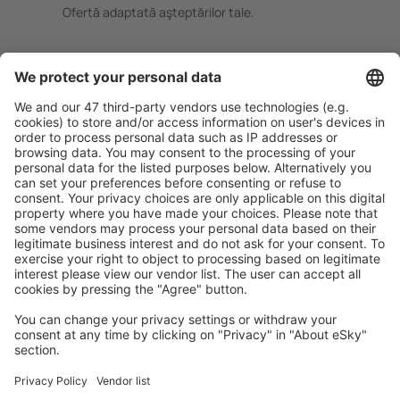
Ofertă adaptată aşteptărilor tale.
Planifică ȋn siguranţă
Rezervare fără griji cu opțiune gratuită de anulare.
Economiseşte mai mult
Prețuri atractive și oferte speciale pentru utilizatorii
conectați.
Cazarea preferată
Alege din peste 1,3 mil. de opţiuni: hoteluri, cabane,
apartamente și altele.
Cele mai căutate cazări de către utilizatorii eSky
Cazare în Suedia - Orașe populare