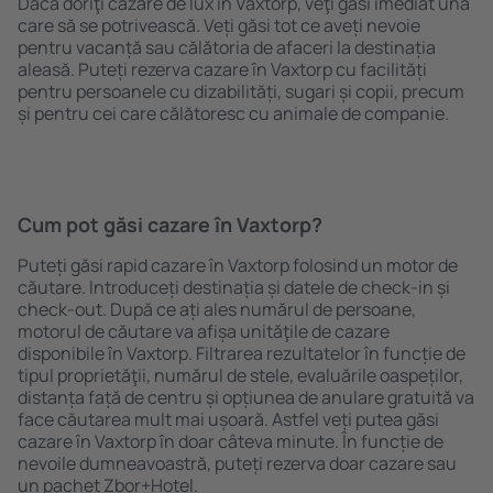
Dacă doriţi cazare de lux în Vaxtorp, veţi găsi imediat una
care să se potrivească. Veți găsi tot ce aveți nevoie
pentru vacanță sau călătoria de afaceri la destinația
aleasă. Puteți rezerva cazare în Vaxtorp cu facilități
pentru persoanele cu dizabilități, sugari și copii, precum
și pentru cei care călătoresc cu animale de companie.
Cum pot găsi cazare în Vaxtorp?
Puteți găsi rapid cazare în Vaxtorp folosind un motor de
căutare. Introduceți destinația și datele de check-in și
check-out. După ce ați ales numărul de persoane,
motorul de căutare va afișa unităţile de cazare
disponibile în Vaxtorp. Filtrarea rezultatelor în funcție de
tipul proprietăţii, numărul de stele, evaluările oaspeților,
distanța față de centru și opțiunea de anulare gratuită va
face căutarea mult mai ușoară. Astfel veți putea găsi
cazare în Vaxtorp în doar câteva minute. În funcție de
nevoile dumneavoastră, puteți rezerva doar cazare sau
un pachet Zbor+Hotel.